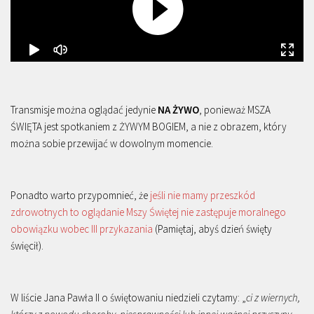
Transmisje można oglądać jedynie
NA ŻYWO
, ponieważ MSZA
ŚWIĘTA jest spotkaniem z ŻYWYM BOGIEM, a nie z obrazem, który
można sobie przewijać w dowolnym momencie.
Ponadto warto przypomnieć, że
jeśli nie mamy przeszkód
zdrowotnych to oglądanie Mszy Świętej nie zastępuje moralnego
obowiązku wobec III przykazania
(Pamiętaj, abyś dzień święty
święcił).
W liście Jana Pawła II o świętowaniu niedzieli czytamy: „
ci z wiernych,