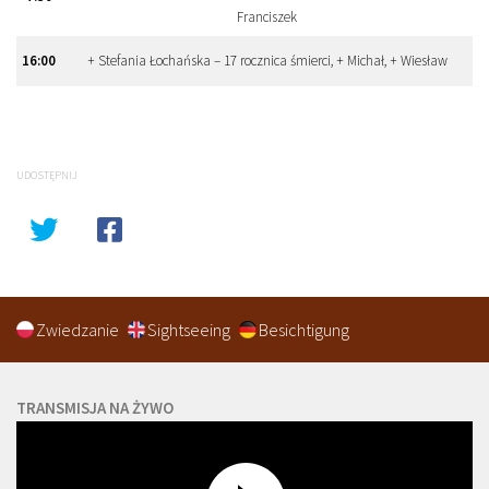
Franciszek
16
:
00
+ Stefania Łochańska – 17 rocznica śmierci, + Michał, + Wiesław
UDOSTĘPNIJ
Zwiedzanie
Sightseeing
Besichtigung
TRANSMISJA NA ŻYWO