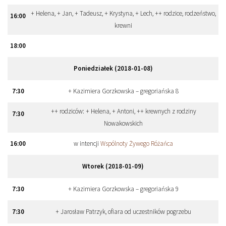
+ Helena, + Jan, + Tadeusz, + Krystyna, + Lech, ++ rodzice, rodzeństwo,
16
:
00
krewni
18
:
00
Poniedziałek (2018-01-08)
7
:
30
+ Kazimiera Gorzkowska – gregoriańska 8
++ rodziców: + Helena, + Antoni, ++ krewnych z rodziny
7
:
30
Nowakowskich
16
:
00
w intencji
Wspólnoty Żywego Różańca
Wtorek (2018-01-09)
7
:
30
+ Kazimiera Gorzkowska – gregoriańska 9
7
:
30
+ Jarosław Patrzyk, ofiara od uczestników pogrzebu