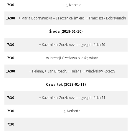
7
:
30
+
s.
Izabella
16
:
00
+ Maria Dobrzyniecka – 11 rocznica śmierci, + Franciszek Dobrzyniecki
Środa (2018-01-10)
7
:
30
+ Kazimiera Gorzkowska – gregoriańska 10
7
:
30
w intencji Czesława o łaskę wiary
16
:
00
+ Helena, + Jan Dirbach, + Helena, + Władysław Koteccy
Czwartek (2018-01-11)
7
:
30
+ Kazimiera Gorzkowska – gregoriańska 11
7
:
30
s.
Norberta
7
:
30