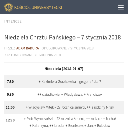
INTENCJE
Niedziela Chrztu Pańskiego – 7 stycznia 2018
PRZEZ
ADAM BADURA
· OPUBLIKOWANE
7 STYCZNIA 2018
·
ZAKTUALIZOWANE
21 GRUDNIA 2018
Niedziela (2018-01-07)
7
:
30
+ Kazimiera Gorzkowska – gregoriańska 7
9
:
30
++ dziadkowie: + Władysława, + Franciszek
11
:
00
+ Władysław Mitek – 27 rocznica śmierci, ++ z rodziny Mitek
+ Piotr Wysoczański – 22 rocznica śmierci, ++ rodzice: + Michał,
12
:
30
+ Katarzyna, ++ bracia: + Bronisław, + Jan, + Bolesław