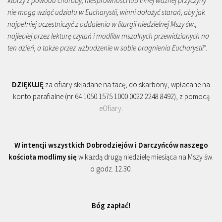
którzy z powodu choroby, niesprawności lub innej ważnej przyczyny
nie mogą wziąć udziału w Eucharystii, winni dołożyć starań, aby jak
najpełniej uczestniczyć z oddalenia w liturgii niedzielnej Mszy św.,
najlepiej przez lekturę czytań i modlitw mszalnych przewidzianych na
ten dzień, a także przez wzbudzenie w sobie pragnienia Eucharystii
”.
DZIĘKUJĘ
za ofiary składane na tacę, do skarbony, wpłacane na
konto parafialne (nr 64 1050 1575 1000 0022 2248 8492), z pomocą
eOfiary
.
W intencji wszystkich Dobrodziejów i Darczyńców naszego
kościoła modlimy się
w każdą drugą niedzielę miesiąca na Mszy św.
o godz. 12.30.
Bóg zapłać!