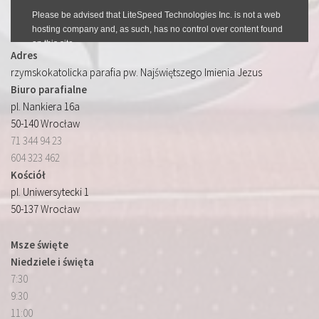
Adres
rzymskokatolicka parafia pw. Najświętszego Imienia Jezus
Biuro parafialne
pl. Nankiera 16a
50-140 Wrocław
71 344 94 23
604 323 462
Kościół
pl. Uniwersytecki 1
50-137 Wrocław
Msze święte
Niedziele i święta
7:30
9:30
11:00