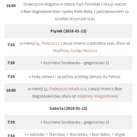
dziękczynno-błagalna w intecnji Darii Parnickiej z okazji urodzin
16
:
00
o Boże błogosławieństwo i opiekę Matki Bożej, z podziękowaniem za
wszelkie otrzymane łaski
Piątek (2018-01-12)
w intencji
ks.
Proboszcza
z okazji imienin, o potrzebne łaski, ofiara od
7
:
30
Wspólnoty Żywego Różańca
7
:
30
+ Kazimiera Gorzkowska – gregoriańska 12
7
:
30
o łaskę zdrowia i szczęśliwy przebieg operacji dla Patrycji
w intencji
ks.
Proboszcza Arkadiusza
, z okazji imieni o Boże
16
:
00
błogosławieństwo, ofiara od
Wspólnoty Margaretkowej
Sobota (2018-01-13)
7
:
30
+ Kazimiera Gorzkowska – gregoriańska 13
++ rodziców: + Stanisław, + Stanisława, + brat Stefan, + stryjek
7
:
30