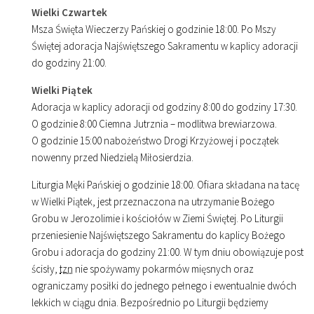
Wielki Czwartek
Msza Święta Wieczerzy Pańskiej o godzinie
18
:
00
. Po Mszy
Świętej adoracja Najświętszego Sakramentu w kaplicy adoracji
do godziny
21
:
00
.
Wielki Piątek
Adoracja w kaplicy adoracji od godziny
8
:
00
do godziny
17
:
30
.
O godzinie
8
:
00
Ciemna Jutrznia – modlitwa brewiarzowa.
O godzinie
15
:
00
nabożeństwo Drogi Krzyżowej i początek
nowenny przed Niedzielą Miłosierdzia.
Liturgia Męki Pańskiej o godzinie
18
:
00
. Ofiara składana na tacę
w Wielki Piątek, jest przeznaczona na utrzymanie Bożego
Grobu w Jerozolimie i kościołów w Ziemi Świętej. Po Liturgii
przeniesienie Najświętszego Sakramentu do kaplicy Bożego
Grobu i adoracja do godziny
21
:
00
. W tym dniu obowiązuje post
ścisły,
tzn
nie spożywamy pokarmów mięsnych oraz
ograniczamy posiłki do jednego pełnego i ewentualnie dwóch
lekkich w ciągu dnia. Bezpośrednio po Liturgii będziemy