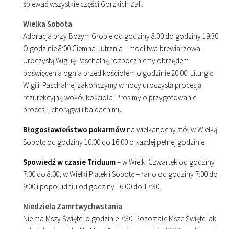
śpiewać wszystkie części Gorzkich Żali.
Wielka Sobota
Adoracja przy Bożym Grobie od godziny
8
:
00
do godziny
19
:
30
.
O godzinie
8
:
00
Ciemna Jutrznia – modlitwa brewiarzowa.
Uroczystą Wigilię Paschalną rozpoczniemy obrzędem
poświęcenia ognia przed kościołem o godzinie
20
:
00
. Liturgię
Wigilii Paschalnej zakończymy w nocy uroczystą procesją
rezurekcyjną wokół kościoła. Prosimy o przygotowanie
procesji, chorągwi i baldachimu.
Błogosławieństwo pokarmów
na wielkanocny stół w Wielką
Sobotę od godziny
10
:
00
do
16
:
00
o każdej pełnej godzinie.
Spowiedź w czasie Triduum
– w Wielki Czwartek od godziny
7
:
00
do
8
:
00
, w Wielki Piątek i Sobotę – rano od godziny
7
:
00
do
9
:
00
i popołudniu od godziny
16
:
00
do
17
:
30
.
Niedziela Zamrtwychwstania
Nie ma Mszy Świętej o godzinie
7
:
30
. Pozostałe Msze Święte jak