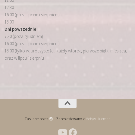
11:00
12:30
16:00 (poza lipcem i sierpniem)
18:00
Dni powszednie
7:30 (poza grudniem)
16:00 (poza lipcem i sierpniem)
18:00 (tylko w: uroczystości, każdy wtorek, pierwsze piątki miesiąca,
oraz w lipcu i sierpniu
Zasilane przez
- Zaprojektowany z
Motyw Hueman