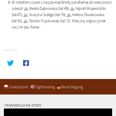
W ostatnim czasie z naszej wspólnoty parafialnej do wieczności
odeszli:
śp.
Beata Dąbrowska (lat 49),
śp.
Hipolit Wojewódzki
(lat 87),
śp.
Grażyna Szeliga (lat 70),
śp.
Helena Śliwakowska
(lat 91),
śp.
Teodor Frąckowiak (lat 71). Wieczny odpoczynek
racz im dać Panie…
UDOSTĘPNIJ
Zwiedzanie
Sightseeing
Besichtigung
TRANSMISJA NA ŻYWO