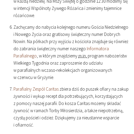
w każdą niedzielę. Na Mszy Świętej o godzinie
12
:
30
modlimy się
w intencji Wspólnoty Żywego Różańca i zmienimy tajemnice
różańcowe.
Zachęcamy do nabycia kolejnego numeru Gościa Niedzielnego
i Nowego Życia oraz gratisowy świąteczny numer Dobrych
Nowin. Na półkach przy wyjściu z kościoła znajduje się również
do zabrania świąteczny numer naszego
Informatora
Parafialnego
, w którym znajdziemy
m.in.
program nabożeństw
Wielkiego Tygodnia oraz zaproszenie do udziału
w parafialnych wczaso-rekolekcjach organizowanych
w czerwcu w Gryżynie.
Parafialny Zespól Caritas
zbiera dziś do puszek ofiary na zakup
żywności i wykup recept dla potrzebujących, korzystających
z pomocy naszej parafii. Do kosza Caritas możemy składać
żywność w ramach Torby Miłosierdzia, a także niepotrzebną,
czystą pościel i odzież. Dziękujemy za nieustanne wsparcie
i ofiarność.