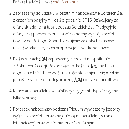
Pańską będzie śpiewał
chór Marianum
.
Zapraszamy do udziału w ostatnim nabożeństwie Gorzkich Żali
z kazaniem pasyjnym – dziś o godzinie ;
17
:
15
. Dziękujemy za
ofiary składane na tacę podczas Gorzkich Żali. Tradycyjnie
ofiary te są przeznaczone na wielkanocny wystrój kościoła
i kwiaty do Bożego Grobu. Dziękujemy za dotychczasowy
udział w rekolekcyjnych propozycjach wielkopostnych.
Dziś w ramach
ŚDM
zapraszamy młodzież na spotkanie
z Biskupem Diecezji. Rozpoczęcie w kościele
NMP
na Piasku
o godzinie
14
:
30
. Przy wyjściu z kościoła znajduje się orędzie
papieża Franciszka na tegoroczny
ŚDM
i obrazki z modlitwą.
Kancelaria parafialna w najbliższym tygodniu będzie czynna
tylko w środę.
Porządek nabożeństw podczas Triduum wywieszony jest przy
wyjściu z kościoła oraz znajduje się na parafialnej stronie
internetowej, oraz w Informatorze Parafialnym.