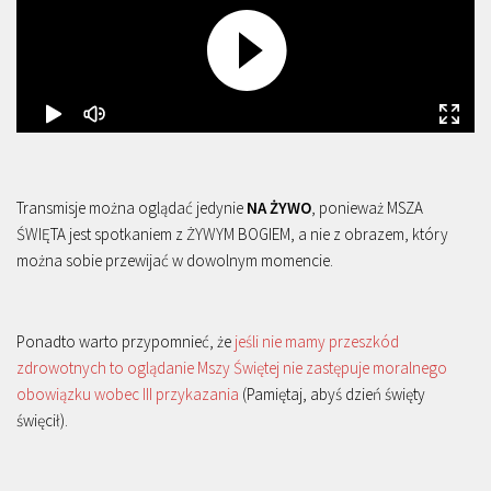
Transmisje można oglądać jedynie
NA ŻYWO
, ponieważ MSZA
ŚWIĘTA jest spotkaniem z ŻYWYM BOGIEM, a nie z obrazem, który
można sobie przewijać w dowolnym momencie.
Ponadto warto przypomnieć, że
jeśli nie mamy przeszkód
zdrowotnych to oglądanie Mszy Świętej nie zastępuje moralnego
obowiązku wobec III przykazania
(Pamiętaj, abyś dzień święty
święcił).