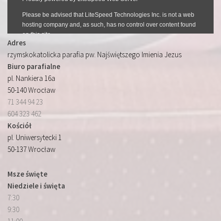
Adres
rzymskokatolicka parafia pw. Najświętszego Imienia Jezus
Biuro parafialne
pl. Nankiera 16a
50-140 Wrocław
71 344 94 23
604 323 462
Kościół
pl. Uniwersytecki 1
50-137 Wrocław
Msze święte
Niedziele i święta
7:30
9:30