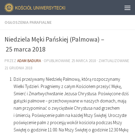
OGŁOSZENIA PARAFIALNE
Niedziela Męki Pańskiej (Palmowa) –
25 marca 2018
PRZEZ
ADAM BADURA
· OPUBLIKOWANE
25 MARCA 2018
· ZAKTUALIZOWANE
21 GRUDNIA 2018
Dziś przeżywamy Niedzielę Palmową, którą rozpoczynamy
Wielki Tydzień. Pragniemy z całym Kościołem przeżyć Mękę,
Śmierć i Zmartwychwstanie Jezusa Chrystusa. Poświęcone dziś
gałązki palmowe – przechowywane w naszych domach, mają
nam przypominać o zwycięstwie Chrystusa nad grzechem
i śmiercią. Poświęcenie palm na każdej Mszy Świętej. Uroczyste
poświęcenie palm z procesją wokół kościoła podczas Mszy
Świętej o godzinie
11
:
00
. Na Mszy Świętej o godzinie
12
:
30
Mękę