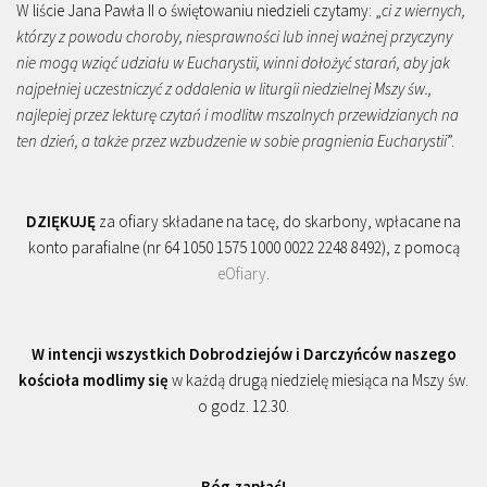
W liście Jana Pawła II o świętowaniu niedzieli czytamy: „
ci z wiernych,
którzy z powodu choroby, niesprawności lub innej ważnej przyczyny
nie mogą wziąć udziału w Eucharystii, winni dołożyć starań, aby jak
najpełniej uczestniczyć z oddalenia w liturgii niedzielnej Mszy św.,
najlepiej przez lekturę czytań i modlitw mszalnych przewidzianych na
ten dzień, a także przez wzbudzenie w sobie pragnienia Eucharystii
”.
DZIĘKUJĘ
za ofiary składane na tacę, do skarbony, wpłacane na
konto parafialne (nr 64 1050 1575 1000 0022 2248 8492), z pomocą
eOfiary
.
W intencji wszystkich Dobrodziejów i Darczyńców naszego
kościoła modlimy się
w każdą drugą niedzielę miesiąca na Mszy św.
o godz. 12.30.
Bóg zapłać!