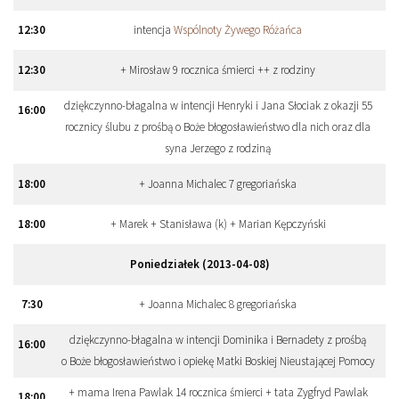
12
:
30
intencja
Wspólnoty Żywego Różańca
12
:
30
+ Mirosław 9 rocznica śmierci ++ z rodziny
dziękczynno-błagalna w intencji Henryki i Jana Słociak z okazji 55
16
:
00
rocznicy ślubu z prośbą o Boże błogosławieństwo dla nich oraz dla
syna Jerzego z rodziną
18
:
00
+ Joanna Michalec 7 gregoriańska
18
:
00
+ Marek + Stanisława (k) + Marian Kępczyński
Poniedziałek (2013-04-08)
7
:
30
+ Joanna Michalec 8 gregoriańska
dziękczynno-błagalna w intencji Dominika i Bernadety z prośbą
16
:
00
o Boże błogosławieństwo i opiekę Matki Boskiej Nieustającej Pomocy
+ mama Irena Pawlak 14 rocznica śmierci + tata Zygfryd Pawlak
18
:
00