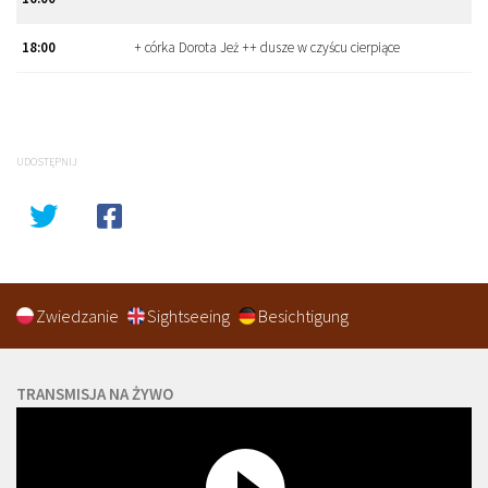
18
:
00
+ córka Dorota Jeż ++ dusze w czyścu cierpiące
UDOSTĘPNIJ
Zwiedzanie
Sightseeing
Besichtigung
TRANSMISJA NA ŻYWO