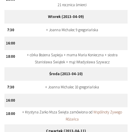
21 rocznica śmierci
Wtorek (2013-04-09)
7
:
30
+ Joanna Michalec 9 gregoriańska
16
:
00
+ córka Bożena Sapieja + mama Maria Konieczna + siostra
18
:
00
Stanisława Świątek + mąż Władysława Szywacz
Środa (2013-04-10)
7
:
30
+ Joanna Michalec 10 gregoriańska
16
:
00
+ Krystyna Żarko Msza Święta zamówiona od
Wspólnoty Żywego
18
:
00
Różańca
Czwartek (2013-04-11)