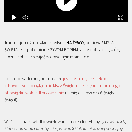
Transmisje można oglądać jedynie
NA ŻYWO
, ponieważ MSZA
ŚWIĘTA jest spotkaniem z ŻYWYM BOGIEM, a nie z obrazem, który
można sobie przewijać w dowolnym momencie.
Ponadto warto przypomnieć, że
jeśli nie mamy przeszkód
zdrowotnych to oglądanie Mszy Świętej nie zastępuje moralnego
obowiązku wobec III przykazania
(Pamiętaj, abyś dzień święty
święcił).
W liście Jana Pawła II o świętowaniu niedzieli czytamy: „
ci z wiernych,
którzy z powodu choroby, niesprawności lub innej ważnej przyczyny