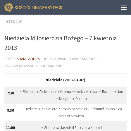
INTENCJE
Niedziela Miłosierdzia Bożego – 7 kwietnia
2013
PRZEZ
ADAM BADURA
· OPUBLIKOWANE
7 KWIETNIA 2013
·
ZAKTUALIZOWANE
21 GRUDNIA 2018
Niedziela (2013-04-07)
+ Stefania + Aleksander + Helena ++ rodzice: + Jan + Rozalia + Jan
7
:
30
+ Matylda + Donata
++ rodzice: + Kazimiera 20 rocznica śmierci + Edmund 35 rocznica
9
:
30
śmierci Siewiera
11
:
00
+ Stanisław Jaskólski 9 rocznica śmierci