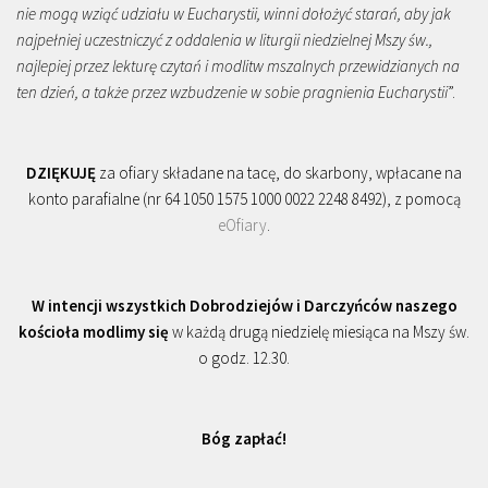
nie mogą wziąć udziału w Eucharystii, winni dołożyć starań, aby jak
najpełniej uczestniczyć z oddalenia w liturgii niedzielnej Mszy św.,
najlepiej przez lekturę czytań i modlitw mszalnych przewidzianych na
ten dzień, a także przez wzbudzenie w sobie pragnienia Eucharystii
”.
DZIĘKUJĘ
za ofiary składane na tacę, do skarbony, wpłacane na
konto parafialne (nr 64 1050 1575 1000 0022 2248 8492), z pomocą
eOfiary
.
W intencji wszystkich Dobrodziejów i Darczyńców naszego
kościoła modlimy się
w każdą drugą niedzielę miesiąca na Mszy św.
o godz. 12.30.
Bóg zapłać!