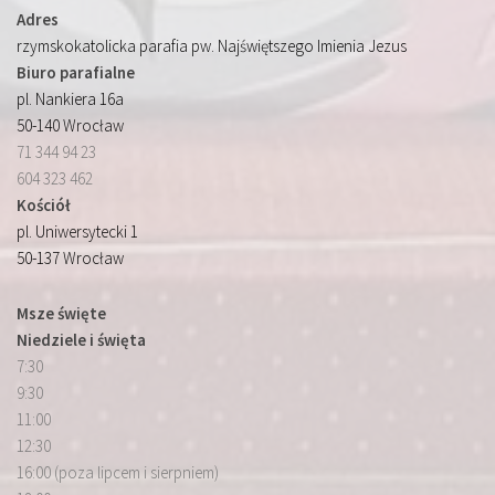
Adres
rzymskokatolicka parafia pw. Najświętszego Imienia Jezus
Biuro parafialne
pl. Nankiera 16a
50-140 Wrocław
71 344 94 23
604 323 462
Kościół
pl. Uniwersytecki 1
50-137 Wrocław
Msze święte
Niedziele i święta
7:30
9:30
11:00
12:30
16:00 (poza lipcem i sierpniem)