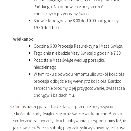
Pańskiego. Na odnowienie przyrzeczeń
chrzcielnych przynosimy świece.
Spowiedź od godziny
8
:
00
do
10
:
00
i od godziny
19
:
30
do
21
:
00
.
Wielkanoc
Godzina
6
:
00
Procesja Rezurekcyjna i Msza Święta.
Tego dnia nie będzie Mszy Świętej o godzinie
7
:
30
.
Pozostałe Msze święte według porządku
niedzielnego.
W tym roku z powodu remontu ulic wokół kościoła
procesja odbędzie się wewnątrz kościoła. Bardzo
serdecznie prosimy o jej przygotowanie, zwłaszcza
chorągwi i baldachimu.
Caritas
naszej parafii także dzisiaj sprzedaje przy wyjściu
z kościoła karty świąteczne oraz świece wielkanocne. Bardzo
serdecznie zachęcamy do ich nabywania, przypominamy też, iż
jak zawsze w Wielką Sobotę przy zakrystii wystawiony jest kosz