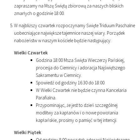
zapraszamy na Mszę Świętą zbiorową za naszych bliskich
zmarłych o godzinie
18
:
00
.
W najbliższy czwartek rozpoczynamy Święte Triduum Paschalne
uobecniające największe tajemnice naszej wiary. Porządek
nabożeństw w naszym kościele będzie następujący:
Wielki Czwartek
Godzina
18
:
00
Msza Święta Wieczerzy Pańskiej,
procesja do Ciemnicy i adoracja Najświętszego
Sakramentu w Ciemnicy.
Spowiedź od godziny
16
:
30
do
18
:
00
.
W Wielki Czwartek nie będzie czynna Kancelaria
Parafialna.
Przypominając, że jest to dzień szczególnej
modlitwy za kapłanów i o nowe powołania
kapłańskie, prosimy o pamięć w tej intencji.
Wielki Piątek
Od godziny
8
:
00
początek adoracji Najświętszego