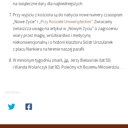
na świąteczne dary dla najbiedniejszych.
Przy wyjściu z kościoła są do nabycia nowe numery czasopism:
„Nowe Życie” i
„Przy Kościele Uniwersyteckim”
. Zwracamy
zwłaszcza uwagę na artykuł w „Nowym Życiu” o zagrożeniu
wiary przez magię, wróżbiarstwo i medycynę
niekonwencjonalną i o historii klasztoru Sióstr Urszulanek
z placu Nankiera na terenie naszej parafii.
W minionym tygodniu zmarli,
śp.
Jerzy Bielasiński (lat 53)
i Wanda Wolańczyk (lat 92). Polećmy ich Bożemu Miłosierdziu…
UDOSTĘPNIJ