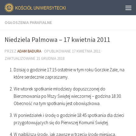
OGŁOSZENIA PARAFIALNE
Niedziela Palmowa – 17 kwietnia 2011
PRZEZ
ADAM BADURA
· OPUBLIKOWANE
17 KWIETNIA 2011
·
ZAKTUALIZOWANE
21 GRUDNIA 2018
Dzisiaj o godzinie
17
:
15
ostatnie w tym roku Gorzkie Żale, na
które serdecznie zapraszamy.
We wtorek spotkanie młodzieży dopuszczonej do
Bierzmowania po Mszy Świętej wieczornej – godzina
18
:
30
.
Obecność na tym spotkaniu jest obowiązkowa.
W poniedziałek i środę o godzinie
18
:
45
spotkania dla dzieci
przygotowujących się do Pierwszej Komunii Świętej.
W najbliższą środę, jak zawsze w trzecią środę miesiąca,