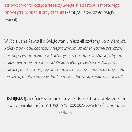
zdrowotnych to oglądanie Mszy Świętej nie zastępuje moralnego
obowiązku wobec III przykazania
(Pamiętaj, abyś dzień święty
święcił).
W liście Jana Pawła II o świętowaniu niedzieli czytamy: „
ci z wiernych,
którzy z powodu choroby, niesprawności lub innej ważnej przyczyny
nie mogą wziąć udziału w Eucharystii, winni dołożyć starań, aby jak
najpełniej uczestniczyć z oddalenia w liturgii niedzielnej Mszy św.,
najlepiej przez lekturę czytań i modlitw mszalnych przewidzianych na
ten dzień, a także przez wzbudzenie w sobie pragnienia Eucharystii
”.
DZIĘKUJĘ
za ofiary składane na tacę, do skarbony, wpłacane na
konto parafialne (nr 64 1050 1575 1000 0022 2248 8492), z pomocą
eOfiary
.