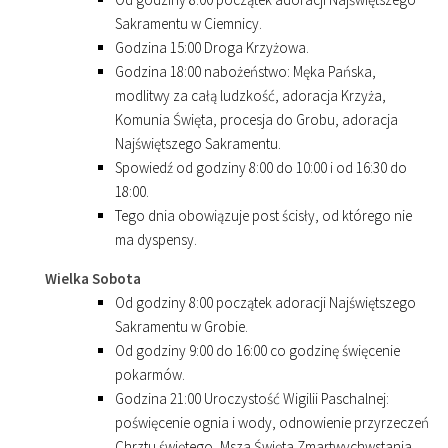
Sakramentu w Ciemnicy.
Godzina
15
:
00
Droga Krzyżowa.
Godzina
18
:
00
nabożeństwo: Męka Pańska,
modlitwy za całą ludzkość, adoracja Krzyża,
Komunia Święta, procesja do Grobu, adoracja
Najświętszego Sakramentu.
Spowiedź od godziny
8
:
00
do
10
:
00
i od
16
:
30
do
18
:
00
.
Tego dnia obowiązuje post ścisły, od którego nie
ma dyspensy.
Wielka Sobota
Od godziny
8
:
00
początek adoracji Najświętszego
Sakramentu w Grobie.
Od godziny
9
:
00
do
16
:
00
co godzinę święcenie
pokarmów.
Godzina
21
:
00
Uroczystość Wigilii Paschalnej:
poświęcenie ognia i wody, odnowienie przyrzeczeń
Chrztu świętego, Msza Święta Zmartwychwstania