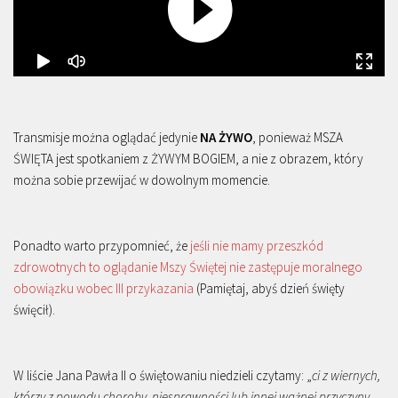
Transmisje można oglądać jedynie
NA ŻYWO
, ponieważ MSZA
ŚWIĘTA jest spotkaniem z ŻYWYM BOGIEM, a nie z obrazem, który
można sobie przewijać w dowolnym momencie.
Ponadto warto przypomnieć, że
jeśli nie mamy przeszkód
zdrowotnych to oglądanie Mszy Świętej nie zastępuje moralnego
obowiązku wobec III przykazania
(Pamiętaj, abyś dzień święty
święcił).
W liście Jana Pawła II o świętowaniu niedzieli czytamy: „
ci z wiernych,
którzy z powodu choroby, niesprawności lub innej ważnej przyczyny