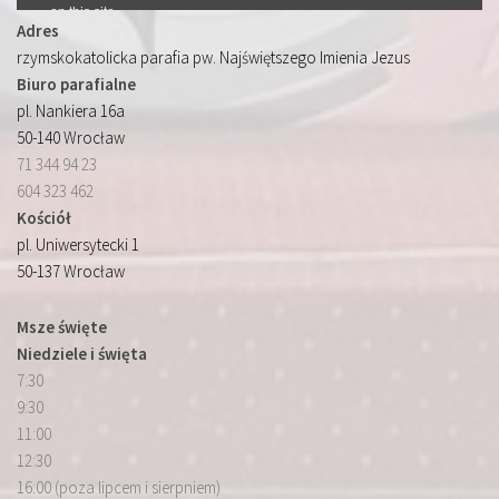
Adres
rzymskokatolicka parafia pw. Najświętszego Imienia Jezus
Biuro parafialne
pl. Nankiera 16a
50-140 Wrocław
71 344 94 23
604 323 462
Kościół
pl. Uniwersytecki 1
50-137 Wrocław
Msze święte
Niedziele i święta
7:30
9:30
11:00
12:30
16:00 (poza lipcem i sierpniem)