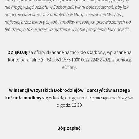
nie mogą wziąć udziału w Eucharystii, winni dołożyć starań, aby jak
najpełniej uczestniczyć z oddalenia w liturgii niedzielnej Mszy św.,
najlepiej przez lekturę czytań i modlitw mszalnych przewidzianych na
ten dzień, a także przez wzbudzenie w sobie pragnienia Eucharystii
”.
DZIĘKUJĘ
za ofiary składane na tacę, do skarbony, wpłacane na
konto parafialne (nr 64 1050 1575 1000 0022 2248 8492), z pomocą
eOfiary
.
W intencji wszystkich Dobrodziejów i Darczyńców naszego
kościoła modlimy się
w każdą drugą niedzielę miesiąca na Mszy św.
o godz. 12.30.
Bóg zapłać!