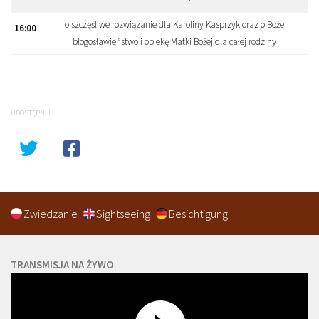
o szczęśliwe rozwiązanie dla Karoliny Kasprzyk oraz o Boże
16:
00
błogosławieństwo i opiekę Matki Bożej dla całej rodziny
UDOSTĘPNIJ
Zwiedzanie
Sightseeing
Besichtigung
TRANSMISJA NA ŻYWO