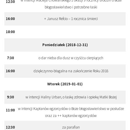
w intencji Macieja Chowańskiego z okazji 9 rocznicy urodzin o Boże
12:
30
błogosławieństwo i potrzebne łaski
16:
00
+ Janusz Refcio – 1 rocznica śmierci
18:
00
Poniedziałek (2018-12-31)
7:
30
o dar nieba dla dusz w czyśćcu cierpiących
16:
00
dziękczynno-błagalna na zakończenie Roku 2018
Wtorek (2019-01-01)
9:
30
w intencji Haliny Urban, o łaskę zdrowia i opiekę Matki Bożej
w intencji Kapłanów egzorcystów o Boże błogosławieństwo w posłudze
11:
00
oraz za ++ kapłanów egzorcystów
12:
30
za parafian