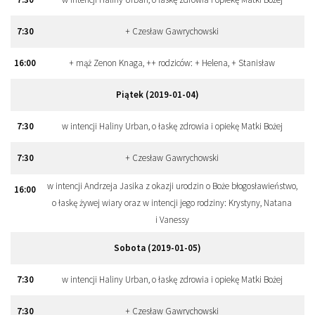
7:
30
+ Czesław Gawrychowski
16:
00
+ mąż Zenon Knaga, ++ rodziców: + Helena, + Stanisław
Piątek (2019-01-04)
7:
30
w intencji Haliny Urban, o łaskę zdrowia i opiekę Matki Bożej
7:
30
+ Czesław Gawrychowski
w intencji Andrzeja Jasika z okazji urodzin o Boże błogosławieństwo,
16:
00
o łaskę żywej wiary oraz w intencji jego rodziny: Krystyny, Natana
i Vanessy
Sobota (2019-01-05)
7:
30
w intencji Haliny Urban, o łaskę zdrowia i opiekę Matki Bożej
7:
30
+ Czesław Gawrychowski