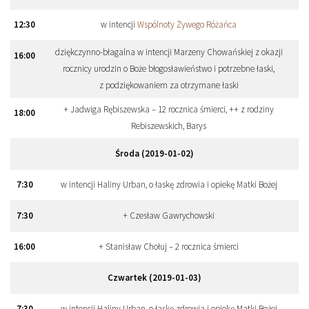
12:
30
w intencji
Wspólnoty Żywego Różańca
dziękczynno-błagalna w intencji Marzeny Chowańskiej z okazji
16:
00
rocznicy urodzin o Boże błogosławieństwo i potrzebne łaski,
z podziękowaniem za otrzymane łaski
+ Jadwiga Rębiszewska – 12 rocznica śmierci, ++ z rodziny
18:
00
Rebiszewskich, Barys
Środa (2019-01-02)
7:
30
w intencji Haliny Urban, o łaskę zdrowia i opiekę Matki Bożej
7:
30
+ Czesław Gawrychowski
16:
00
+ Stanisław Chołuj – 2 rocznica śmierci
Czwartek (2019-01-03)
7:
30
w intencji Haliny Urban, o łaskę zdrowia i opiekę Matki Bożej