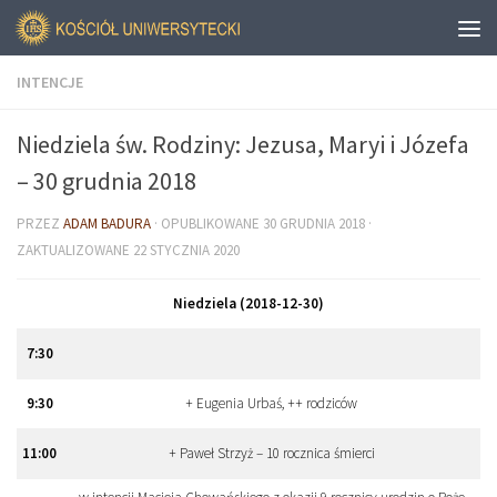
INTENCJE
Niedziela św. Rodziny: Jezusa, Maryi i Józefa
– 30 grudnia 2018
PRZEZ
ADAM BADURA
· OPUBLIKOWANE
30 GRUDNIA 2018
·
ZAKTUALIZOWANE
22 STYCZNIA 2020
Niedziela (2018-12-30)
7:
30
9:
30
+ Eugenia Urbaś, ++ rodziców
11:
00
+ Paweł Strzyż – 10 rocznica śmierci