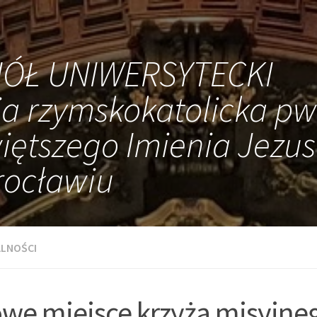
IÓŁ UNIWERSYTECKI
ia rzymskokatolicka pw
iętszego Imienia Jezus
ocławiu
LNOŚCI
we miejsce krzyża misyjne