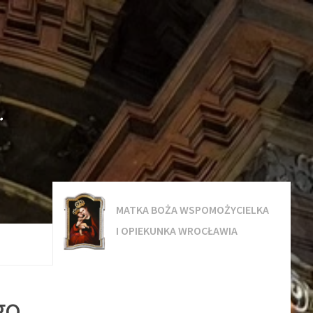
.
MATKA BOŻA WSPOMOŻYCIELKA
I OPIEKUNKA WROCŁAWIA
go