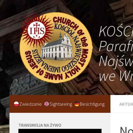
KOŚC
Paraf
Najśw
we Wr
Zwiedzanie
Sightseeing
Besichtigung
AKTUA
TRANSMISJA NA ŻYWO
No