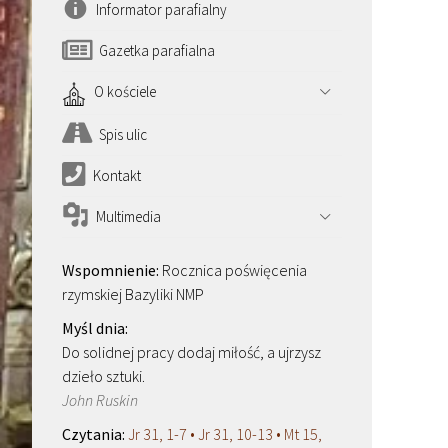
Informator parafialny
Gazetka parafialna
O kościele
Spis ulic
Kontakt
Multimedia
Rocznica poświęcenia
rzymskiej Bazyliki NMP
Do solidnej pracy dodaj miłość, a ujrzysz
dzieło sztuki.
John Ruskin
Jr 31, 1-7 • Jr 31, 10-13 • Mt 15,