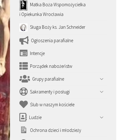
Matka Boża Wspomożycielka
i Opiekunka Wrocławia
Sługa Boży ks. Jan Schneider
Ogłoszenia parafialne
Intencje
Porządek nabożeństw
Grupy parafialne
Sakramenty i posługi
Ślub w naszym kościele
Ludzie
Ochrona dzieci i młodzieży