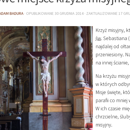
ADAM BADURA
· OPUBLIKOWANE
30 GRUDNIA 2014
· ZAKTUALIZOWANE
17 GRU
Krzyż misyjny, k
św.
Sebastiana (
najdalej od ołta
przeniesiony. Na
na innej ścianie
Na krzyżu misyj
w których odbywa
Misje święte, k
parafii co mniej
W ich czasie mi
chrzcielne, ślub
misyjny.