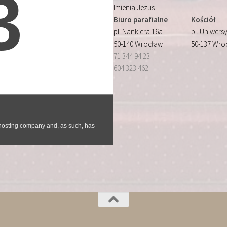
Imienia Jezus
Biuro parafialne
Kościół
pl. Nankiera 16a
pl. Uniwersy
50-140 Wrocław
50-137 Wro
71 344 94 23
604 323 462