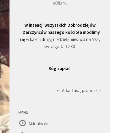
eOfiary
.
W intencji wszystkich Dobrodziejów
i Darczyńców naszego kościoła modlimy
się
w każdą drugą niedzielę miesiąca na Mszy
św. o godz. 12.30.
Bóg zapłać!
ks. Arkadiusz, proboszcz
MENU
Aktualności