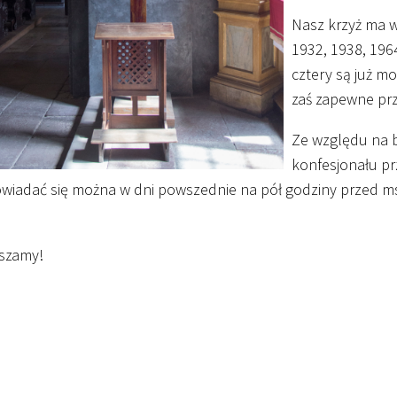
Nasz krzyż ma w
1932, 1938, 1964
cztery są już m
zaś zapewne prz
Ze względu na b
konfesjonału p
iadać się można w dni powszednie na pół godziny przed mszą
szamy!