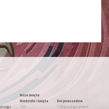
Msze święte
Niedziele i święta
Dni powszednie
iętszego
7:30
7:30 (poza grudniem)