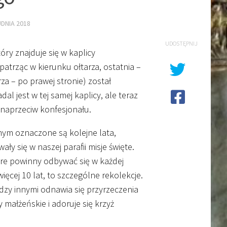
DNIA 2018
UDOSTĘPNIJ
tóry znajduje się w kaplicy
patrząc w kierunku ołtarza, ostatnia –
rza – po prawej stronie) został
dal jest w tej samej kaplicy, ale teraz
, naprzeciw konfesjonału.
nym oznaczone są kolejne lata,
ły się w naszej parafii misje święte.
tóre powinny odbywać się w każdej
 więcej 10 lat, to szczególne rekolekcje.
ędzy innymi odnawia się przyrzeczenia
y małżeńskie i adoruje się krzyż