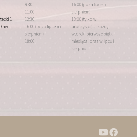
9:30
16:00 (poza lipcem i
11:00
sierpniem)
tecki 1
12:30
18:00 (tylko w:
cław
16:00 (poza lipcem i
uroczystości, każdy
sierpniem)
wtorek, pierwsze piątki
18:00
miesiąca, oraz w lipcu i
sierpniu