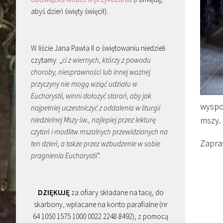
abyś dzień święty święcił).
W liście Jana Pawła II o świętowaniu niedzieli
czytamy: „
ci z wiernych, którzy z powodu
choroby, niesprawności lub innej ważnej
przyczyny nie mogą wziąć udziału w
Eucharystii, winni dołożyć starań, aby jak
wyspow
najpełniej uczestniczyć z oddalenia w liturgii
mszy.
niedzielnej Mszy św., najlepiej przez lekturę
czytań i modlitw mszalnych przewidzianych na
Zapra
ten dzień, a także przez wzbudzenie w sobie
pragnienia Eucharystii
”.
DZIĘKUJĘ
za ofiary składane na tacę, do
skarbony, wpłacane na konto parafialne (nr
64 1050 1575 1000 0022 2248 8492), z pomocą