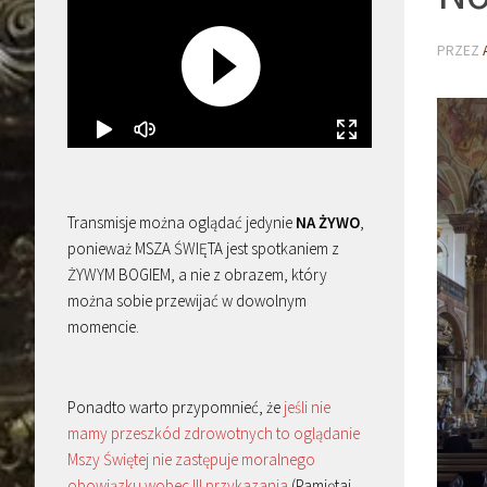
PRZEZ
Transmisje można oglądać jedynie
NA ŻYWO
,
ponieważ MSZA ŚWIĘTA jest spotkaniem z
ŻYWYM BOGIEM, a nie z obrazem, który
można sobie przewijać w dowolnym
momencie.
Ponadto warto przypomnieć, że
jeśli nie
mamy przeszkód zdrowotnych to oglądanie
Mszy Świętej nie zastępuje moralnego
obowiązku wobec III przykazania
(Pamiętaj,