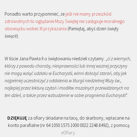
Ponadto warto przypomnieć, że
jeśli nie mamy przeszkód
zdrowotnych to oglądanie Mszy Świętej nie zastępuje moralnego
obowiązku wobec III przykazania
(Pamiętaj, abyś dzień święty
święcił).
W liście Jana Pawła II o świętowaniu niedzieli czytamy: „
ci z wiernych,
którzy z powodu choroby, niesprawności lub innej ważnej przyczyny
nie mogą wziąć udziału w Eucharystii, winni dołożyć starań, aby jak
najpełniej uczestniczyć z oddalenia w liturgii niedzielnej Mszy św.,
najlepiej przez lekturę czytań i modlitw mszalnych przewidzianych na
ten dzień, a także przez wzbudzenie w sobie pragnienia Eucharystii
”.
DZIĘKUJĘ
za ofiary składane na tacę, do skarbony, wpłacane na
konto parafialne (nr 64 1050 1575 1000 0022 2248 8492), z pomocą
eOfiary
.