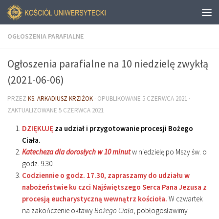
OGŁOSZENIA PARAFIALNE
Ogłoszenia parafialne na 10 niedzielę zwykłą
(2021-06-06)
PRZEZ
KS. ARKADIUSZ KRZIŻOK
· OPUBLIKOWANE
5 CZERWCA 2021
·
ZAKTUALIZOWANE
5 CZERWCA 2021
DZIĘKUJĘ
za udział i przygotowanie procesji Bożego
Ciała.
Katecheza dla dorosłych w 10 minut
w niedzielę po Mszy św. o
godz. 9.30.
Codziennie o godz. 17.30, zapraszamy do udziału w
nabożeństwie ku czci Najświętszego Serca Pana Jezusa z
procesją eucharystyczną wewnątrz kościoła.
W czwartek
na zakończenie oktawy
Bożego Ciała
, pobłogosławimy