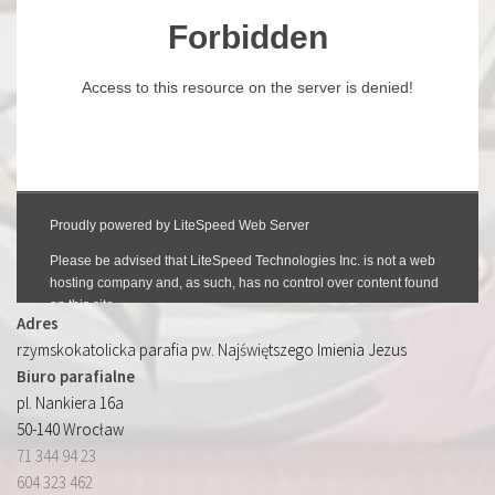
Adres
rzymskokatolicka parafia pw. Najświętszego Imienia Jezus
Biuro parafialne
pl. Nankiera 16a
50-140 Wrocław
71 344 94 23
604 323 462