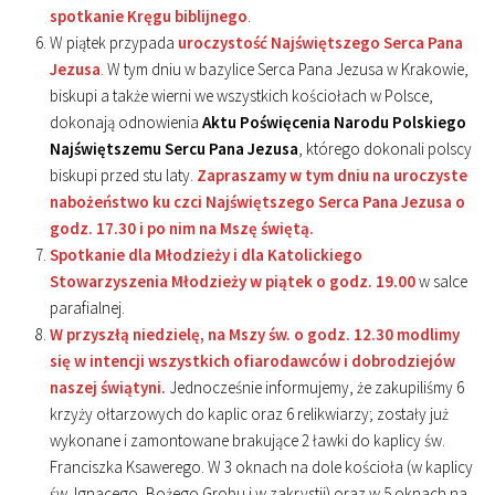
spotkanie Kręgu biblijnego
.
W piątek przypada
uroczystość Najświętszego Serca Pana
Jezusa
. W tym dniu w bazylice Serca Pana Jezusa w Krakowie,
biskupi a także wierni we wszystkich kościołach w Polsce,
dokonają odnowienia
Aktu Poświęcenia Narodu Polskiego
Najświętszemu Sercu Pana Jezusa
, którego dokonali polscy
biskupi przed stu laty.
Zapraszamy w tym dniu na uroczyste
nabożeństwo ku czci Najświętszego Serca Pana Jezusa o
godz. 17.30 i po nim na Mszę świętą.
Spotkanie dla Młodzieży i dla Katolickiego
Stowarzyszenia Młodzieży w piątek o godz. 19.00
w salce
parafialnej.
W przyszłą niedzielę, na Mszy św. o godz. 12.30 modlimy
się w intencji wszystkich ofiarodawców i dobrodziejów
naszej świątyni.
Jednocześnie informujemy, że zakupiliśmy 6
krzyży ołtarzowych do kaplic oraz 6 relikwiarzy; zostały już
wykonane i zamontowane brakujące 2 ławki do kaplicy św.
Franciszka Ksawerego. W 3 oknach na dole kościoła (w kaplicy
św. Ignacego, Bożego Grobu i w zakrystii) oraz w 5 oknach na