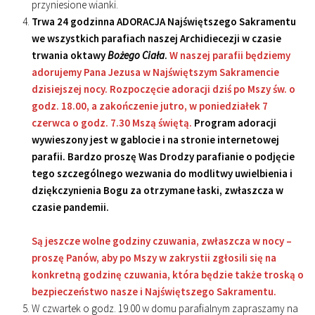
przyniesione wianki.
Trwa 24 godzinna ADORACJA Najświętszego Sakramentu
we wszystkich parafiach naszej Archidiecezji w czasie
trwania oktawy
Bożego Ciała
.
W naszej parafii będziemy
adorujemy Pana Jezusa w Najświętszym Sakramencie
dzisiejszej nocy. Rozpoczęcie adoracji dziś po Mszy św. o
godz. 18.00, a zakończenie jutro, w poniedziałek 7
czerwca o godz. 7.30 Mszą świętą.
Program adoracji
wywieszony jest w gablocie i na stronie internetowej
parafii. Bardzo proszę Was Drodzy parafianie o podjęcie
tego szczególnego wezwania do modlitwy uwielbienia i
dziękczynienia Bogu za otrzymane łaski, zwłaszcza w
czasie pandemii.
Są jeszcze wolne godziny czuwania, zwłaszcza w nocy –
proszę Panów, aby po Mszy w zakrystii zgłosili się na
konkretną godzinę czuwania, która będzie także troską o
bezpieczeństwo nasze i Najświętszego Sakramentu.
W czwartek o godz. 19.00 w domu parafialnym zapraszamy na