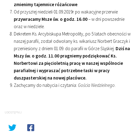
zmienimy tajemnice różańcowe
.
Od przyszłej niedzieli 01.09.2019r po wakacyjne przerwie
przywracamy Msze św. o godz. 16.00
– w dni powszednie
oraz w niedziele.
Dekretem Ks. Arcybiskupa Metropolity, po 5 latach obecności w
naszej parafii, został odwołany ks. wikariusz Norbert Graczyk i
przeniesiony z dniem 01.09. do parafii w Górze Śląskiej.
Dziś na
Mszy św. o godz. 11.00 pragniemy podziękować Ks.
Norbertowi za pięcioletnią pracę w naszej wspólnocie
parafialnej i wypraszać potrzebne łaski w pracy
duszpasterskiej na nowej placówce.
Zachęcamy do nabycia i czytania:
Gościa Niedzielnego
.
UDOSTĘPNIJ