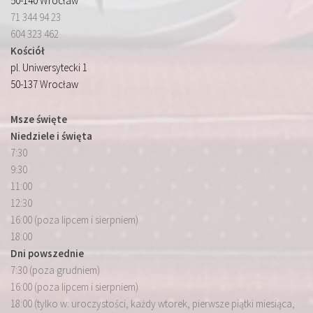
50-140 Wrocław
71 344 94 23
604 323 462
Kościół
pl. Uniwersytecki 1
50-137 Wrocław
Msze święte
Niedziele i święta
7:30
9:30
11:00
12:30
16:00 (poza lipcem i sierpniem)
18:00
Dni powszednie
7:30 (poza grudniem)
16:00 (poza lipcem i sierpniem)
18:00 (tylko w: uroczystości, każdy wtorek, pierwsze piątki miesiąca,