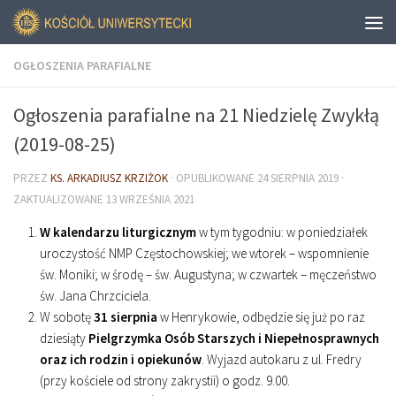
OGŁOSZENIA PARAFIALNE
Ogłoszenia parafialne na 21 Niedzielę Zwykłą
(2019-08-25)
PRZEZ
KS. ARKADIUSZ KRZIŻOK
· OPUBLIKOWANE
24 SIERPNIA 2019
·
ZAKTUALIZOWANE
13 WRZEŚNIA 2021
W kalendarzu liturgicznym
w tym tygodniu: w poniedziałek
uroczystość NMP Częstochowskiej; we wtorek – wspomnienie
św. Moniki; w środę – św. Augustyna; w czwartek – męczeństwo
św. Jana Chrzciciela.
W sobotę
31 sierpnia
w Henrykowie, odbędzie się już po raz
dziesiąty
Pielgrzymka Osób Starszych i Niepełnosprawnych
oraz ich rodzin i opiekunów
. Wyjazd autokaru z ul. Fredry
(przy kościele od strony zakrystii) o godz. 9.00.