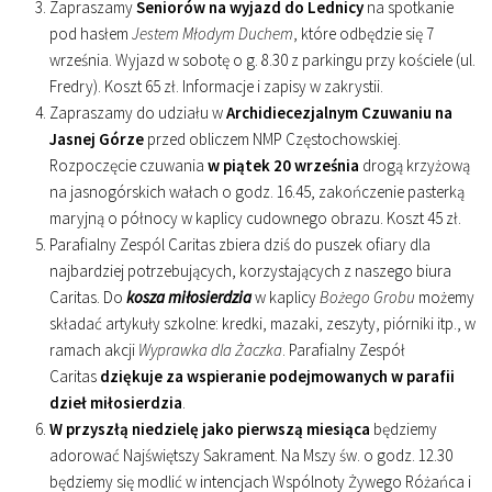
Zapraszamy
Seniorów na wyjazd do Lednicy
na spotkanie
pod hasłem
Jestem Młodym Duchem
, które odbędzie się 7
września. Wyjazd w sobotę o g. 8.30 z parkingu przy kościele (ul.
Fredry). Koszt 65 zł. Informacje i zapisy w zakrystii.
Zapraszamy do udziału w
Archidiecezjalnym Czuwaniu na
Jasnej Górze
przed obliczem NMP Częstochowskiej.
Rozpoczęcie czuwania
w piątek 20 września
drogą krzyżową
na jasnogórskich wałach o godz. 16.45, zakończenie pasterką
maryjną o północy w kaplicy cudownego obrazu. Koszt 45 zł.
Parafialny Zespól Caritas zbiera dziś do puszek ofiary dla
najbardziej potrzebujących, korzystających z naszego biura
Caritas. Do
kosza miłosierdzia
w kaplicy
Bożego Grobu
możemy
składać artykuły szkolne: kredki, mazaki, zeszyty, piórniki itp., w
ramach akcji
Wyprawka dla Żaczka
. Parafialny Zespół
Caritas
dziękuje za wspieranie podejmowanych w parafii
dzieł miłosierdzia
.
W przyszłą niedzielę jako pierwszą miesiąca
będziemy
adorować Najświętszy Sakrament. Na Mszy św. o godz. 12.30
będziemy się modlić w intencjach Wspólnoty Żywego Różańca i