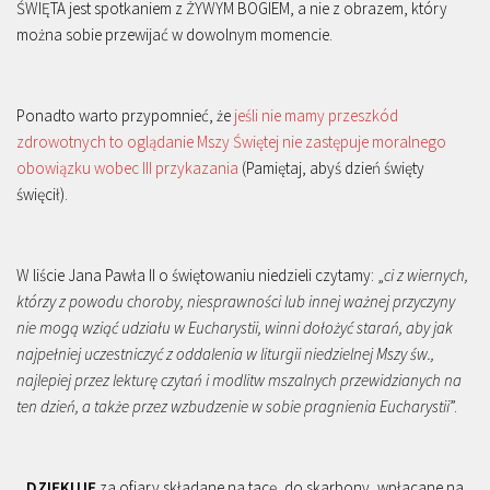
ŚWIĘTA jest spotkaniem z ŻYWYM BOGIEM, a nie z obrazem, który
można sobie przewijać w dowolnym momencie.
Ponadto warto przypomnieć, że
jeśli nie mamy przeszkód
zdrowotnych to oglądanie Mszy Świętej nie zastępuje moralnego
obowiązku wobec III przykazania
(Pamiętaj, abyś dzień święty
święcił).
W liście Jana Pawła II o świętowaniu niedzieli czytamy: „
ci z wiernych,
którzy z powodu choroby, niesprawności lub innej ważnej przyczyny
nie mogą wziąć udziału w Eucharystii, winni dołożyć starań, aby jak
najpełniej uczestniczyć z oddalenia w liturgii niedzielnej Mszy św.,
najlepiej przez lekturę czytań i modlitw mszalnych przewidzianych na
ten dzień, a także przez wzbudzenie w sobie pragnienia Eucharystii
”.
DZIĘKUJĘ
za ofiary składane na tacę, do skarbony, wpłacane na