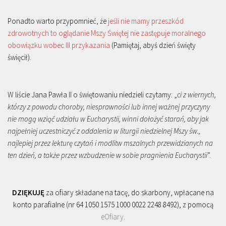
Ponadto warto przypomnieć, że
jeśli nie mamy przeszkód
zdrowotnych to oglądanie Mszy Świętej nie zastępuje moralnego
obowiązku wobec III przykazania
(Pamiętaj, abyś dzień święty
święcił).
W liście Jana Pawła II o świętowaniu niedzieli czytamy: „
ci z wiernych,
którzy z powodu choroby, niesprawności lub innej ważnej przyczyny
nie mogą wziąć udziału w Eucharystii, winni dołożyć starań, aby jak
najpełniej uczestniczyć z oddalenia w liturgii niedzielnej Mszy św.,
najlepiej przez lekturę czytań i modlitw mszalnych przewidzianych na
ten dzień, a także przez wzbudzenie w sobie pragnienia Eucharystii
”.
DZIĘKUJĘ
za ofiary składane na tacę, do skarbony, wpłacane na
konto parafialne (nr 64 1050 1575 1000 0022 2248 8492), z pomocą
eOfiary
.