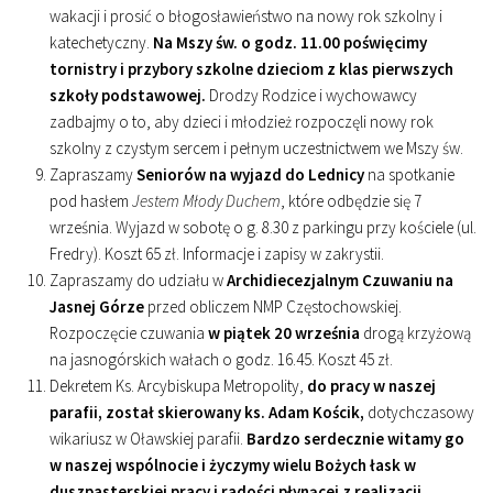
wakacji i prosić o błogosławieństwo na nowy rok szkolny i
katechetyczny.
Na Mszy św. o godz. 11.00 poświęcimy
tornistry i przybory szkolne dzieciom z klas pierwszych
szkoły podstawowej.
Drodzy Rodzice i wychowawcy
zadbajmy o to, aby dzieci i młodzież rozpoczęli nowy rok
szkolny z czystym sercem i pełnym uczestnictwem we Mszy św.
Zapraszamy
Seniorów na wyjazd do Lednicy
na spotkanie
pod hasłem
Jestem Młody Duchem
, które odbędzie się 7
września. Wyjazd w sobotę o g. 8.30 z parkingu przy kościele (ul.
Fredry). Koszt 65 zł. Informacje i zapisy w zakrystii.
Zapraszamy do udziału w
Archidiecezjalnym Czuwaniu na
Jasnej Górze
przed obliczem NMP Częstochowskiej.
Rozpoczęcie czuwania
w piątek 20 września
drogą krzyżową
na jasnogórskich wałach o godz. 16.45. Koszt 45 zł.
Dekretem Ks. Arcybiskupa Metropolity,
do pracy w naszej
parafii, został skierowany ks. Adam Kościk,
dotychczasowy
wikariusz w Oławskiej parafii.
Bardzo serdecznie witamy go
w naszej wspólnocie i życzymy wielu Bożych łask w
duszpasterskiej pracy i radości płynącej z realizacji