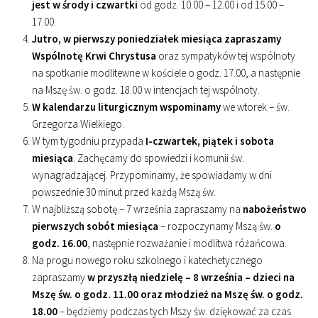
jest w środy i czwartki
od godz. 10.00 – 12.00 i od 15.00 –
17.00.
Jutro, w pierwszy poniedziałek miesiąca zapraszamy
Wspólnotę Krwi Chrystusa
oraz sympatyków tej wspólnoty
na spotkanie modlitewne w kościele o godz. 17.00, a następnie
na Mszę św. o godz. 18.00 w intencjach tej wspólnoty.
W kalendarzu liturgicznym wspominamy
we wtorek – św.
Grzegorza Wielkiego.
W tym tygodniu przypada
I-czwartek, piątek i sobota
miesiąca
. Zachęcamy do spowiedzi i komunii św.
wynagradzającej. Przypominamy, że spowiadamy w dni
powszednie 30 minut przed każdą Mszą św.
W najbliższą sobotę – 7 września zapraszamy na
nabożeństwo
pierwszych sobót miesiąca
– rozpoczynamy Mszą św.
o
godz. 16.00
, następnie rozważanie i modlitwa różańcowa.
Na progu nowego roku szkolnego i katechetycznego
zapraszamy
w przyszłą niedzielę – 8 września – dzieci na
Mszę św. o godz. 11.00 oraz młodzież na Mszę św. o godz.
18.00
– będziemy podczas tych Mszy św. dziękować za czas