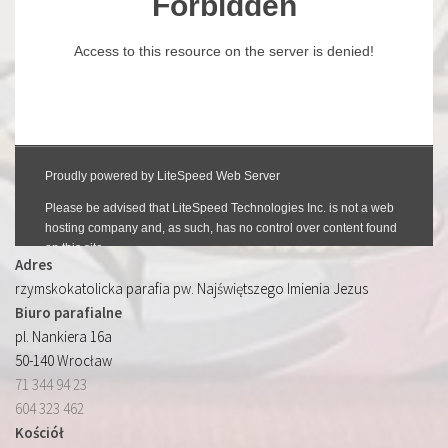
Adres
rzymskokatolicka parafia pw. Najświętszego Imienia Jezus
Biuro parafialne
pl. Nankiera 16a
50-140 Wrocław
71 344 94 23
604 323 462
Kościół