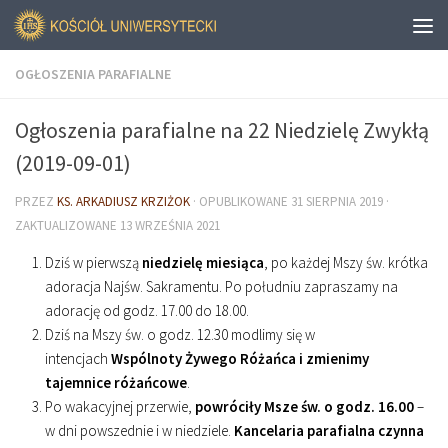
OGŁOSZENIA PARAFIALNE
Ogłoszenia parafialne na 22 Niedzielę Zwykłą
(2019-09-01)
PRZEZ
KS. ARKADIUSZ KRZIŻOK
· OPUBLIKOWANE
31 SIERPNIA 2019
·
ZAKTUALIZOWANE
13 WRZEŚNIA 2021
Dziś w pierwszą
niedzielę miesiąca
, po każdej Mszy św. krótka
adoracja Najśw. Sakramentu. Po południu zapraszamy na
adorację od godz. 17.00 do 18.00.
Dziś na Mszy św. o godz. 12.30 modlimy się w
intencjach
Wspólnoty Żywego Różańca i zmienimy
tajemnice różańcowe
.
Po wakacyjnej przerwie,
powróciły Msze św. o godz. 16.00
–
w dni powszednie i w niedziele.
Kancelaria parafialna czynna