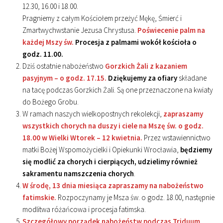
12.30, 16.00 i 18.00.
Pragniemy z całym Kościołem przeżyć Mękę, Śmierć i
Zmartwychwstanie Jezusa Chrystusa.
Poświecenie palm na
każdej Mszy św.
Procesja z palmami wokół kościoła o
godz. 11.00.
Dziś ostatnie nabożeństwo
Gorzkich Żali z kazaniem
pasyjnym – o godz. 17.15.
Dziękujemy za ofiary
składane
na tacę podczas Gorzkich Żali. Są one przeznaczone na kwiaty
do Bożego Grobu.
W ramach naszych wielkopostnych rekolekcji,
zapraszamy
wszystkich chorych na duszy i ciele na Mszę św. o godz.
18.00 w Wielki Wtorek – 12 kwietnia.
Przez wstawiennictwo
matki Bożej Wspomożycielki i Opiekunki Wrocławia,
będziemy
się modlić za chorych i cierpiących, udzielimy również
sakramentu namszczenia chorych
.
W środę, 13 dnia miesiąca zapraszamy na nabożeństwo
fatimskie.
Rozpoczynamy je Msza św. o godz. 18.00, następnie
modlitwa różańcowa i procesja fatimska.
Szczegółowy porządek nabożeństw podczas Triduum