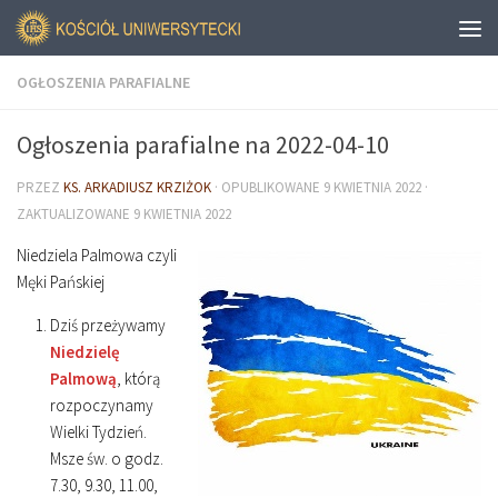
OGŁOSZENIA PARAFIALNE
Ogłoszenia parafialne na 2022-04-10
PRZEZ
KS. ARKADIUSZ KRZIŻOK
· OPUBLIKOWANE
9 KWIETNIA 2022
·
ZAKTUALIZOWANE
9 KWIETNIA 2022
Niedziela Palmowa czyli
Męki Pańskiej
Dziś przeżywamy
Niedzielę
Palmową
, którą
rozpoczynamy
Wielki Tydzień.
Msze św. o godz.
7.30, 9.30, 11.00,