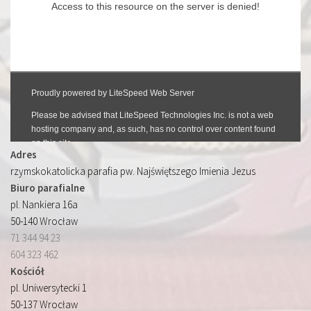
Adres
rzymskokatolicka parafia pw. Najświętszego Imienia Jezus
Biuro parafialne
pl. Nankiera 16a
50-140 Wrocław
71 344 94 23
604 323 462
Kościół
pl. Uniwersytecki 1
50-137 Wrocław