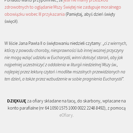
zdrowotnych to oglądanie Mszy Świętej nie zastępuje moralnego
obowiązku wobec III przykazania
(Pamiętaj, abyś dzień święty
święcił).
W liście Jana Pawła II o świętowaniu niedzieli czytamy: „
ci z wiernych,
którzy z powodu choroby, niesprawności lub innej ważnej przyczyny
nie mogą wziąć udziału w Eucharystii, winni dołożyć starań, aby jak
najpełniej uczestniczyć z oddalenia w liturgii niedzielnej Mszy św.,
najlepiej przez lekturę czytań i modlitw mszalnych przewidzianych na
ten dzień, a także przez wzbudzenie w sobie pragnienia Eucharystii
”.
DZIĘKUJĘ
za ofiary składane na tacę, do skarbony, wpłacane na
konto parafialne (nr 64 1050 1575 1000 0022 2248 8492), z pomocą
eOfiary
.