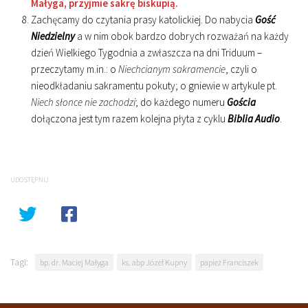
Małyga, przyjmie sakrę biskupią.
Zachęcamy do czytania prasy katolickiej. Do nabycia
Gość
Niedzielny
a w nim obok bardzo dobrych rozważań na każdy
dzień Wielkiego Tygodnia a zwłaszcza na dni Triduum –
przeczytamy m.in.: o
Niechcianym sakramencie
, czyli o
nieodkładaniu sakramentu pokuty; o gniewie w artykule pt.
Niech słonce nie zachodzi
; do każdego numeru
Gościa
dołączona jest tym razem kolejna płyta z cyklu
Biblia Audio
.
UDOSTĘPNIJ
Tagi:
bp. dr. Maciej Małyga
ks. abp Józef Kupny
papież Franciszek