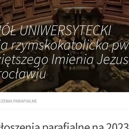
IÓŁ UNIWERSYTECKI
ia rzymskokatolicka pw
iętszego Imienia Jezus
ocławiu
ZENIA PARAFIALNE
łoszenia parafialne na 202