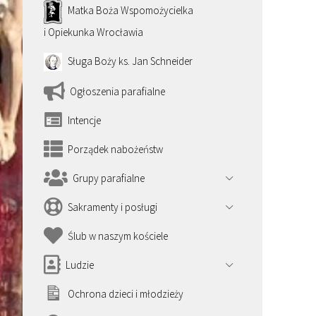
Matka Boża Wspomożycielka
i Opiekunka Wrocławia
Sługa Boży ks. Jan Schneider
Ogłoszenia parafialne
Intencje
Porządek nabożeństw
Grupy parafialne
Sakramenty i posługi
Ślub w naszym kościele
Ludzie
Ochrona dzieci i młodzieży