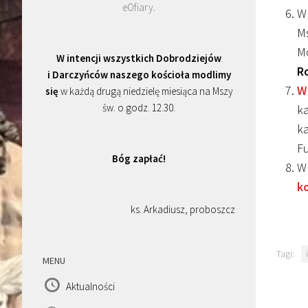
eOfiary
.
W 
Ms
M
W intencji wszystkich Dobrodziejów
R
i Darczyńców naszego kościoła modlimy
W
się
w każdą drugą niedzielę miesiąca na Mszy
św. o godz. 12.30.
ka
ka
Fu
Bóg zapłać!
W 
k
ks. Arkadiusz, proboszcz
Tagi:
MENU
Aktualności