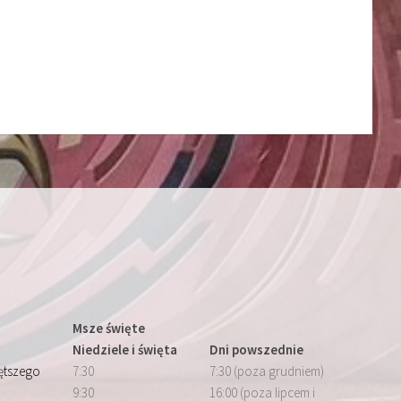
Msze święte
Niedziele i święta
Dni powszednie
iętszego
7:30
7:30 (poza grudniem)
9:30
16:00 (poza lipcem i