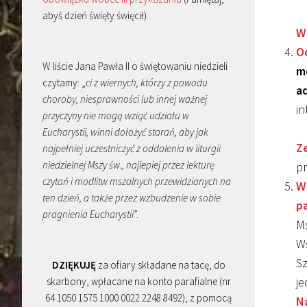
abyś dzień święty święcił).
W 
O
W liście Jana Pawła II o świętowaniu niedzieli
m
czytamy: „
ci z wiernych, którzy z powodu
a
choroby, niesprawności lub innej ważnej
in
przyczyny nie mogą wziąć udziału w
Eucharystii, winni dołożyć starań, aby jak
Ze
najpełniej uczestniczyć z oddalenia w liturgii
niedzielnej Mszy św., najlepiej przez lekturę
pr
czytań i modlitw mszalnych przewidzianych na
W
ten dzień, a także przez wzbudzenie w sobie
pa
pragnienia Eucharystii
”.
Ms
W
Sz
DZIĘKUJĘ
za ofiary składane na tacę, do
je
skarbony, wpłacane na konto parafialne (nr
64 1050 1575 1000 0022 2248 8492), z pomocą
Na