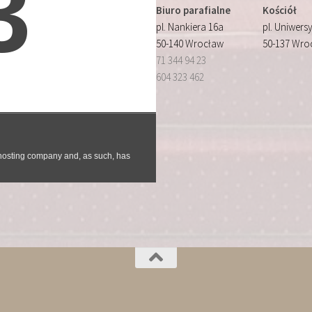
Biuro parafialne
Kościół
pl. Nankiera 16a
pl. Uniwersy
50-140 Wrocław
50-137 Wro
71 344 94 23
604 323 462