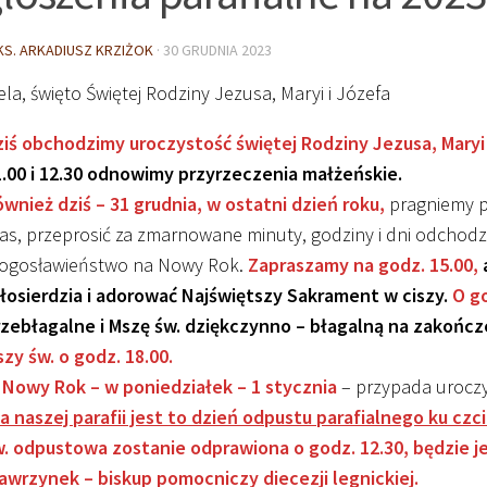
KS. ARKADIUSZ KRZIŻOK
·
30 GRUDNIA 2023
ela, święto Świętej Rodziny Jezusa, Maryi i Józefa
iś obchodzimy uroczystość świętej Rodziny Jezusa, Maryi 
1.00 i 12.30 odnowimy przyrzeczenia małżeńskie.
wnież dziś – 31 grudnia, w ostatni dzień roku,
pragniemy 
as, przeprosić za zmarnowane minuty, godziny i dni odchodz
łogosławieństwo na Nowy Rok.
Zapraszamy na godz. 15.00,
łosierdzia i adorować Najświętszy Sakrament w ciszy.
O go
rzebłagalne i Mszę św. dziękczynno – błagalną na zakończ
zy św. o godz. 18.00.
 Nowy Rok – w poniedziałek – 1 stycznia
– przypada uroczys
a naszej parafii jest to dzień odpustu parafialnego ku czc
. odpustowa zostanie odprawiona o godz. 12.30, będzie jej
awrzynek – biskup pomocniczy diecezji legnickiej.