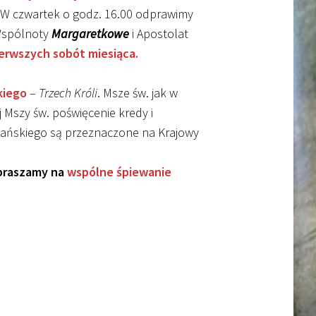
. W czwartek o godz. 16.00 odprawimy
 Wspólnoty
Margaretkowe
i Apostolat
erwszych sobót miesiąca.
kiego
–
Trzech Króli
. Msze św. jak w
ej Mszy św. poświęcenie kredy i
 Pańskiego są przeznaczone na Krajowy
apraszamy na
wspólne śpiewanie