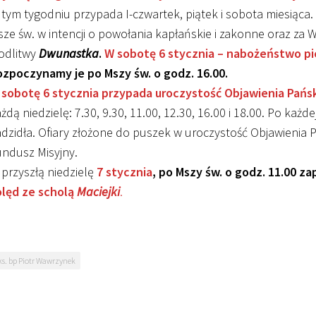
tym tygodniu przypada I-czwartek, piątek i sobota miesiąca
ze św. w intencji o powołania kapłańskie i zakonne oraz za
odlitwy
Dwunastka
.
W sobotę 6 stycznia – nabożeństwo pi
ozpoczynamy je po Mszy św. o godz. 16.00.
 sobotę 6 stycznia przypada uroczystość Objawienia Pańs
żdą niedzielę: 7.30, 9.30, 11.00, 12.30, 16.00 i 18.00. Po każd
dzidła. Ofiary złożone do puszek w uroczystość Objawienia
ndusz Misyjny.
przyszłą niedzielę
7 stycznia
, po Mszy św. o godz. 11.00 z
olęd ze scholą
Maciejki
.
ks. bp Piotr Wawrzynek