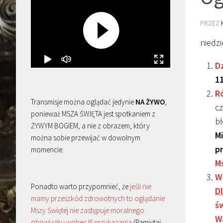
PRZEZ
niedzi
Dz
1
Ró
Transmisje można oglądać jedynie
NA ŻYWO
,
cz
ponieważ MSZA ŚWIĘTA jest spotkaniem z
b
ŻYWYM BOGIEM, a nie z obrazem, który
Mi
można sobie przewijać w dowolnym
p
momencie.
Ms
W
Ponadto warto przypomnieć, że
jeśli nie
Dl
mamy przeszkód zdrowotnych to oglądanie
św
Mszy Świętej nie zastępuje moralnego
W
obowiązku wobec III przykazania
(Pamiętaj,