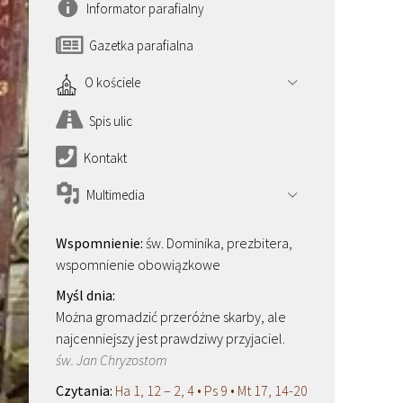
Informator parafialny
Gazetka parafialna
O kościele
Spis ulic
Kontakt
Multimedia
św. Dominika, prezbitera,
wspomnienie obowiązkowe
Można gromadzić przeróżne skarby, ale
najcenniejszy jest prawdziwy przyjaciel.
św. Jan Chryzostom
Ha 1, 12 – 2, 4 • Ps 9 • Mt 17, 14-20