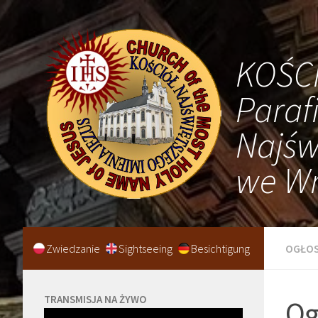
KOŚC
Paraf
Najśw
we Wr
Zwiedzanie
Sightseeing
Besichtigung
OGŁOS
TRANSMISJA NA ŻYWO
Og