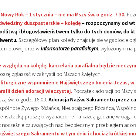
Nowy Rok – 1 stycznia – nie ma Mszy św. o godz. 7.30.
Pozo
dwiedziny duszpasterskie – kolędę
– rozpoczynamy od wtor
odlitwą i błogosławieństwem tylko do tych domów, do kt
dwentu.
Szczegółowy plan kolędy znajduje się w gablocie ogło
ternetowej oraz w
Informatorze parafialnym
, wyłożonym na p
 względu na kolędę, kancelaria parafialna będzie nieczyn
oszę zgłaszać w zakrystii po Mszach świętych.
 liturgiczne wspomnienie Najświętszego Imienia Jezus, w 
rafii dzień adoracji wieczystej.
Początek adoracji po Mszy ś
zą św. o godz. 16.00.
Adoracja Najśw. Sakramentu przez cał
spólnotę Żywego Różańca, Nieustającego Różańca, Wspólnot
ensztacką proszę o wyznaczenie na każdą godzinę w ciągu d
dnocześnie czuwających nad bezpiecznym przebiegiem adora
jświętszego Sakramentu w tym dniu i chociaż krótkiej mod