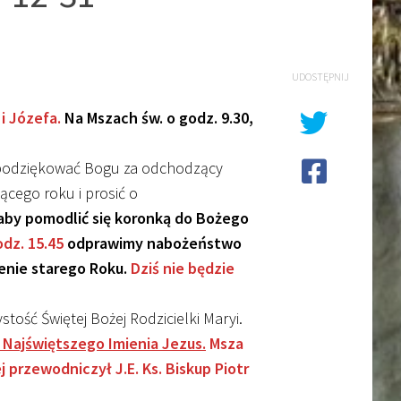
UDOSTĘPNIJ
i Józefa.
Na Mszach św. o godz. 9.30,
podziękować Bogu za odchodzący
ącego roku i prosić o
aby pomodlić się koronką do Bożego
dz. 15.45
odprawimy nabożeństwo
enie starego Roku.
Dziś nie będzie
tość Świętej Bożej Rodzicielki Maryi.
i Najświętszego Imienia Jezus.
Msza
 przewodniczył J.E. Ks. Biskup Piotr