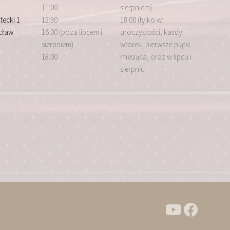
11:00
sierpniem)
tecki 1
12:30
18:00 (tylko w:
cław
16:00 (poza lipcem i
uroczystości, każdy
sierpniem)
wtorek, pierwsze piątki
18:00
miesiąca, oraz w lipcu i
sierpniu