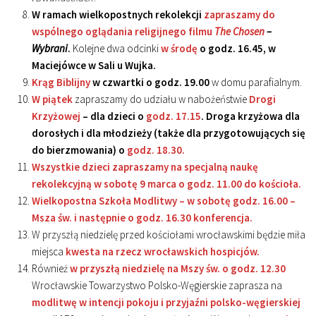
W ramach wielkopostnych rekolekcji
zapraszamy do
wspólnego oglądania religijnego filmu
The Chosen
–
Wybrani
.
Kolejne dwa odcinki
w środę
o godz. 16.45, w
Maciejówce w Sali u Wujka.
Krąg Biblijny
w czwartki o godz. 19.00
w domu parafialnym.
W piątek
zapraszamy do udziału w nabożeństwie
Drogi
Krzyżowej
– dla dzieci o
godz. 17.15
. Droga krzyżowa dla
dorosłych i dla młodzieży (także dla przygotowujących się
do bierzmowania) o
godz. 18.30.
Wszystkie dzieci zapraszamy na specjalną naukę
rekolekcyjną w sobotę 9 marca o godz. 11.00 do kościoła.
Wielkopostna Szkoła Modlitwy – w sobotę godz. 16.00 –
Msza św. i następnie o godz. 16.30 konferencja.
W przyszłą niedzielę przed kościołami wrocławskimi będzie miła
miejsca
kwesta na rzecz wrocławskich hospicjów.
Również
w przyszłą niedzielę na Mszy św. o godz. 12.30
Wrocławskie Towarzystwo Polsko-Węgierskie zaprasza na
modlitwę w intencji pokoju i przyjaźni polsko-węgierskiej