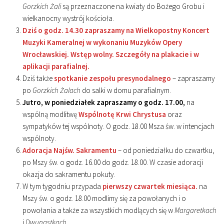
Gorzkich Żali
są przeznaczone na kwiaty do Bożego Grobu i
wielkanocny wystrój kościoła.
Dziś o godz. 14.30 zapraszamy na Wielkopostny Koncert
Muzyki Kameralnej w wykonaniu Muzyków Opery
Wrocławskiej. Wstęp wolny. Szczegóły na plakacie i w
aplikacji parafialnej.
Dziś także
spotkanie zespołu presynodalnego
– zapraszamy
po
Gorzkich Żalach
do salki w domu parafialnym.
Jutro, w poniedziałek zapraszamy o godz. 17.00,
na
wspólną modlitwę
Wspólnotę Krwi Chrystusa
oraz
sympatyków tej wspólnoty. O godz. 18.00 Msza św. w intencjach
wspólnoty.
Adoracja Najśw. Sakramentu
– od poniedziałku do czwartku,
po Mszy św. o godz. 16.00 do godz. 18.00. W czasie adoracji
okazja do sakramentu pokuty.
W tym tygodniu przypada
pierwszy czwartek miesiąca.
na
Mszy św. o godz. 18.00 modlimy się za powołanych i o
powołania a także za wszystkich modlących się w
Margaretkach
i
Dwunastkach
.