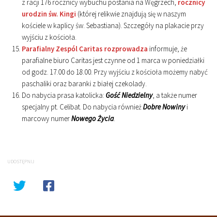
z racji 176 rocznicy wybuchu postania na Węgrzech,
rocznicy
urodzin św. Kingi
(której relikwie znajdują się w naszym
kościele w kaplicy św. Sebastiana). Szczegóły na plakacie przy
wyjściu z kościoła.
Parafialny Zespól Caritas rozprowadza
informuje, że
parafialne biuro Caritas jest czynne od 1 marca w poniedziałki
od godz. 17.00 do 18.00. Przy wyjściu z kościoła możemy nabyć
paschaliki oraz baranki z białej czekolady.
Do nabycia prasa katolicka:
Gość Niedzielny
, a także numer
specjalny pt. Celibat. Do nabycia również
Dobre Nowiny
i
marcowy numer
Nowego Życia
.
UDOSTĘPNIJ