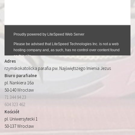
Adres
rzymskokatolicka parafia pw. Najświętszego Imienia Jezus
Biuro parafialne
pl. Nankiera 16a
50-140 Wrocław
71 344 94 23
604 323 462
Kościół
pl. Uniwersytecki 1
50-137 Wrocław