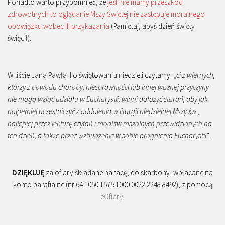
Ponadto warto przypomnieć, że
jeśli nie mamy przeszkód
zdrowotnych to oglądanie Mszy Świętej nie zastępuje moralnego
obowiązku wobec III przykazania
(Pamiętaj, abyś dzień święty
święcił).
W liście Jana Pawła II o świętowaniu niedzieli czytamy: „
ci z wiernych,
którzy z powodu choroby, niesprawności lub innej ważnej przyczyny
nie mogą wziąć udziału w Eucharystii, winni dołożyć starań, aby jak
najpełniej uczestniczyć z oddalenia w liturgii niedzielnej Mszy św.,
najlepiej przez lekturę czytań i modlitw mszalnych przewidzianych na
ten dzień, a także przez wzbudzenie w sobie pragnienia Eucharystii
”.
DZIĘKUJĘ
za ofiary składane na tacę, do skarbony, wpłacane na
konto parafialne (nr 64 1050 1575 1000 0022 2248 8492), z pomocą
eOfiary
.