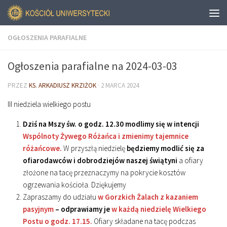
OGŁOSZENIA PARAFIALNE
Ogłoszenia parafialne na 2024-03-03
PRZEZ
KS. ARKADIUSZ KRZIŻOK
·
2 MARCA 2024
III niedziela wielkiego postu
Dziś na Mszy św. o godz. 12.30 modlimy się w intencji
Wspólnoty Żywego Różańca i zmienimy tajemnice
różańcowe.
W przyszłą niedzielę
będziemy modlić się za
ofiarodawców i dobrodziejów naszej świątyni
a ofiary
złożone na tacę przeznaczymy na pokrycie kosztów
ogrzewania kościoła. Dziękujemy
Zapraszamy do udziału
w Gorzkich Żalach z kazaniem
pasyjnym
– odprawiamy je
w każdą niedzielę Wielkiego
Postu o godz. 17.15.
Ofiary składane na tacę podczas