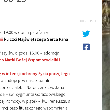
UDOSTĘPNIJ
z. 19.00 w domu parafialnym.
ii
ku czci Najświętszego Serca Pana
szy św. o godz. 16.00 – adoracja
do Matki Bożej Wspomożycielki i
ę w intencji ochrony życia poczętego
ą adopcję w naszej parafii.
oniedziałek – Narodzenie św. Jana
środę – św. Zygmunta Gorazdowskiego,
ej Pomocy, w piątek – św. Ireneusza, a
 racji tego liturgicznego wspomnienia,