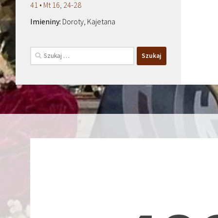
41 • Mt 16, 24-28
Doroty, Kajetana
Szukaj: