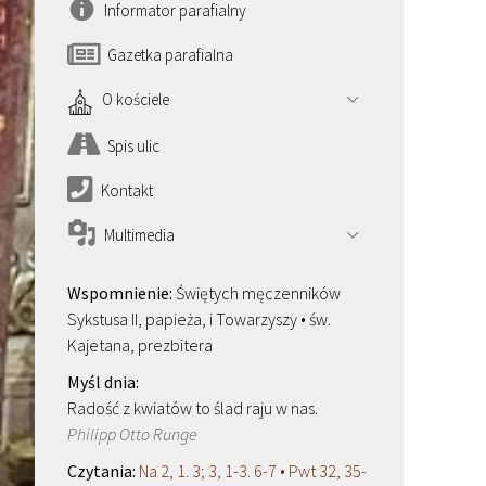
Informator parafialny
Gazetka parafialna
O kościele
Spis ulic
Kontakt
Multimedia
Świętych męczenników
Sykstusa II, papieża, i Towarzyszy • św.
Kajetana, prezbitera
Radość z kwiatów to ślad raju w nas.
Philipp Otto Runge
Na 2, 1. 3; 3, 1-3. 6-7 • Pwt 32, 35-