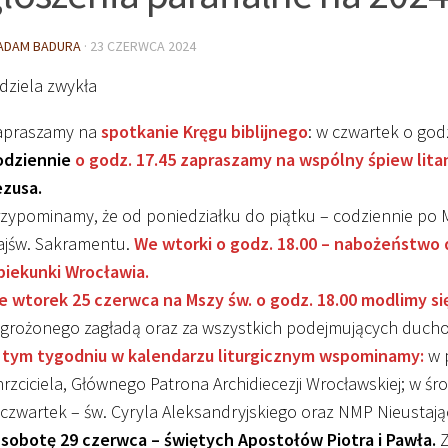
ADAM BADURA
·
23 CZERWCA 2024
edziela zwykła
apraszamy na
spotkanie Kręgu biblijnego
: w czwartek o god
odziennie
o godz. 17.45 zapraszamy na wspólny śpiew litan
ezusa.
zypominamy, że od poniedziałku do piątku – codziennie po M
ajśw. Sakramentu.
We wtorki o godz. 18.00 – nabożeństwo 
piekunki Wrocławia.
e wtorek 25 czerwca na Mszy św. o godz. 18.00 modlimy si
grożonego zagładą oraz za wszystkich podejmujących duchow
 tym tygodniu w kalendarzu liturgicznym wspominamy:
w p
rzciciela, Głównego Patrona Archidiecezji Wrocławskiej; w 
czwartek – św. Cyryla Aleksandryjskiego oraz NMP Nieustając
 sobotę 29 czerwca – świętych Apostołów Piotra i Pawła.
Z