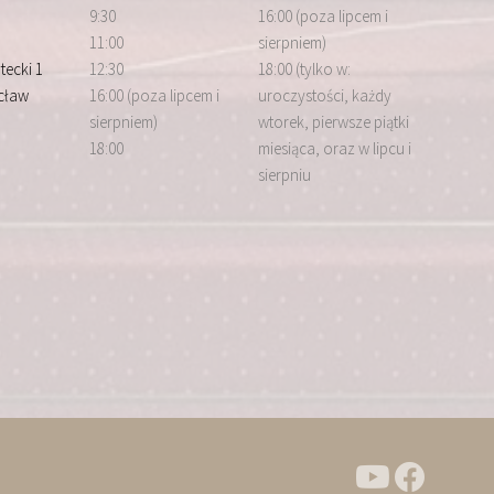
9:30
16:00 (poza lipcem i
11:00
sierpniem)
tecki 1
12:30
18:00 (tylko w:
cław
16:00 (poza lipcem i
uroczystości, każdy
sierpniem)
wtorek, pierwsze piątki
18:00
miesiąca, oraz w lipcu i
sierpniu