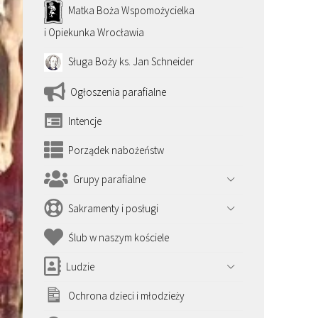
Matka Boża Wspomożycielka
i Opiekunka Wrocławia
Sługa Boży ks. Jan Schneider
Ogłoszenia parafialne
Intencje
Porządek nabożeństw
Grupy parafialne
Sakramenty i posługi
Ślub w naszym kościele
Ludzie
Ochrona dzieci i młodzieży