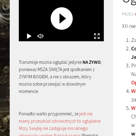
PRZEZ
XII ni
Z
C
J
Transmisje można oglądać jedynie
NA ŻYWO
,
Pr
ponieważ MSZA ŚWIĘTA jest spotkaniem z
N
ŻYWYM BOGIEM, a nie z obrazem, który
O
można sobie przewijać w dowolnym
W
momencie.
za
W
Ponadto warto przypomnieć, że
jeśli nie
Ch
mamy przeszkód zdrowotnych to oglądanie
w 
Mszy Świętej nie zastępuje moralnego
w
obowiązku wobec III przykazania
(Pamiętaj,