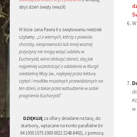
dz
abyś dzień święty święcił).
Św
W 
W liście Jana Pawła II o świętowaniu niedzieli
czytamy: „
ci z wiernych, którzy z powodu
choroby, niesprawności lub innej ważnej
przyczyny nie mogą wziąć udziału w
Eucharystii, winni dołożyć starań, aby jak
najpełniej uczestniczyć z oddalenia w liturgii
niedzielnej Mszy św., najlepiej przez lekturę
czytań i modlitw mszalnych przewidzianych na
Do
ten dzień, a także przez wzbudzenie w sobie
do
pragnienia Eucharystii
”.
Ko
w 
DZIĘKUJĘ
za ofiary składane na tacę, do
skarbony, wpłacane na konto parafialne (nr
64 1050 1575 1000 0022 2248 8492), z pomocą