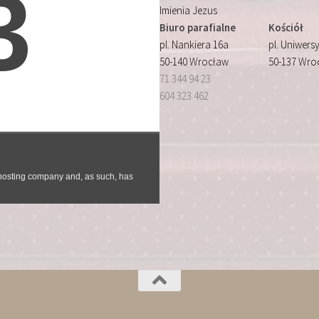
Imienia Jezus
Biuro parafialne
Kościół
pl. Nankiera 16a
pl. Uniwersy
50-140 Wrocław
50-137 Wro
71 344 94 23
604 323 462