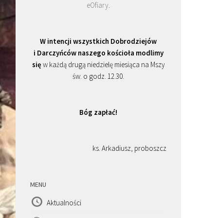
eOfiary
.
W intencji wszystkich Dobrodziejów
i Darczyńców naszego kościoła modlimy
się
w każdą drugą niedzielę miesiąca na Mszy
św. o godz. 12.30.
Bóg zapłać!
ks. Arkadiusz, proboszcz
MENU
Aktualności