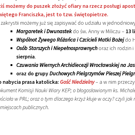
iś możemy do puszek złożyć ofiary na rzecz posługi apost
iętego Franciszka, jest to tzw. świętopietrze.
zakrystii możemy już się zapisywać do udziału w jednodniow
Margaretek i Dwunastek
do św. Anny w Miliczu –
13 l
Wspólnot Żywego Różańca i Czcicieli Matki Bożej
do 
Osób Starszych i Niepełnosprawnych
oraz ich rodzin
sierpnia
.
Czuwania Wiernych Archidiecezji Wrocławskiej na Ja
oraz do grupy
Duchowych Pielgrzymów Pieszej Pielgr
 nabycia prasa katolicka:
Gość Niedzielny
– a w nim przeczy
kument Komisji Nauki Wiary KEP; o błogosławionym ks. Micha
ścioła w PRL; oraz o tym dlaczego krzyż kłuje w oczy? czyli jak
miejscach publicznych.