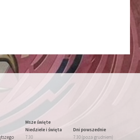
Msze święte
Niedziele i święta
Dni powszednie
iętszego
7:30
7:30 (poza grudniem)