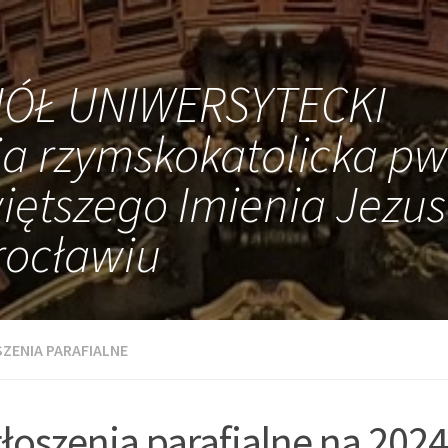
IÓŁ UNIWERSYTECKI
ia rzymskokatolicka pw
iętszego Imienia Jezus
ocławiu
ZENIA PARAFIALNE
łoszenia parafialne na 202