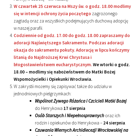
W czwartek 25 czerwca na Mszy św. o godz. 18.00 modlimy
się w intencji ochrony życia poczętego
zagrożonego
zagładą oraz za wszystkich podejmujących duchową adopcję
w naszej parafii.
Codziennie od godz. 17.00 do godz. 18.00 zapraszamy do
adoracji Najświętszego Sakramentu. Podczas adoracji
okazja do sakramentu pokuty. Adorację w lipcu kończymy
litanią do Najdroższej Krwi Chrystusa i
błogosławieństwem eucharystycznym.
We wtorki o godz.
18.00 – modlimy się nabożeństwem do Matki Bożej
Wspomożycielki i Opiekunki Wrocławia.
W zakrystii możemy się zapisywać także do udziału w
jednodniowych pielgrzymkach:
Wspólnot Żywego Różańca i Czcicieli Matki Bożej
do Henrykowa
17 sierpnia
Osób Starszych i Niepełnosprawnych
oraz ich
rodzin i opiekunów do Henrykowa –
24 sierpnia
.
Czuwania Wiernych Archidiecezji Wrocławskiej na