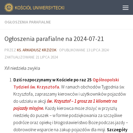
OGŁOSZENIA PARAFIALNE
Ogłoszenia parafialne na 2024-07-21
PRZEZ
KS. ARKADIUSZ KRZIŻOK
· OPUBLIKOWANE
13 LIPCA 2024
·
ZAKTUALIZOWANE
21 LIPCA 2024
XVI niedziela zwykła
Dziś rozpoczynamy w Kościele po raz 25
Ogólnopolski
Tydzień św. Krzysztofa.
W ramach obchodów Tygodnia św.
Krzysztofa, zapraszamy kierowców i użytkowników pojazdów
do udziału w akcji
św. Krzysztof – 1 grosz za 1 kilometr na
pojazdy misyjne.
Każdy kierowca może złożyć w przyszłą
niedzielę do puszek – w formie podziękowania za szczęśliwe
podróże oraz opiekę i błogosławieństwo Boże podczas jazdy –
dobrowolne wsparcie na zakup pojazdów dla misji.
Szczegóły