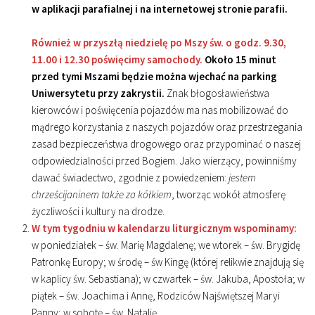
w aplikacji parafialnej i na internetowej stronie parafii.
Również w przyszłą niedzielę po Mszy św. o godz. 9.30,
11.00 i 12.30 poświęcimy samochody.
Około 15 minut
przed tymi Mszami będzie można wjechać na parking
Uniwersytetu przy zakrystii.
Znak błogosławieństwa
kierowców i poświęcenia pojazdów ma nas mobilizować do
mądrego korzystania z naszych pojazdów oraz przestrzegania
zasad bezpieczeństwa drogowego oraz przypominać o naszej
odpowiedzialności przed Bogiem. Jako wierzący, powinniśmy
dawać świadectwo, zgodnie z powiedzeniem:
jestem
chrześcijaninem także za kółkiem
, tworząc wokół atmosferę
życzliwości i kultury na drodze.
W tym tygodniu w kalendarzu liturgicznym wspominamy:
w poniedziałek – św. Marię Magdalenę; we wtorek – św. Brygidę
Patronkę Europy; w środę – św Kingę (której relikwie znajdują się
w kaplicy św. Sebastiana); w czwartek – św. Jakuba, Apostoła; w
piątek – św. Joachima i Annę, Rodziców Najświętszej Maryi
Panny; w sobotę – św. Natalię.