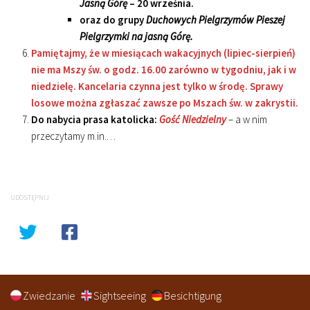
Jasną Górę
– 20 września.
oraz do grupy
Duchowych Pielgrzymów Pieszej
Pielgrzymki na jasną Górę.
Pamiętajmy, że w miesiącach wakacyjnych (lipiec-sierpień)
nie ma Mszy św. o godz. 16.00 zarówno w tygodniu, jak i w
niedzielę. Kancelaria czynna jest tylko w środę. Sprawy
losowe można zgłaszać zawsze po Mszach św. w zakrystii.
Do nabycia prasa katolicka:
Gość Niedzielny
– a w nim
przeczytamy m.in.…
UDOSTĘPNIJ
Zwiedzanie
Sightseeing
Besichtigung