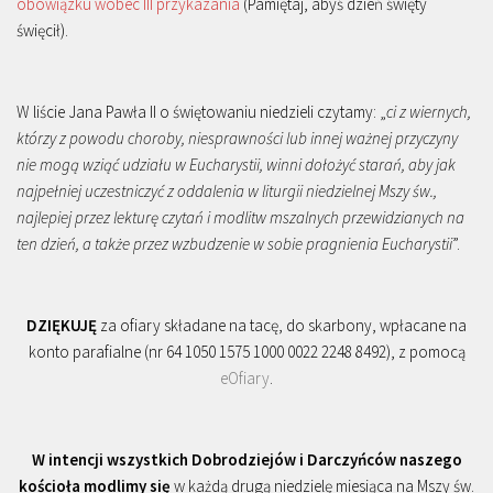
obowiązku wobec III przykazania
(Pamiętaj, abyś dzień święty
święcił).
W liście Jana Pawła II o świętowaniu niedzieli czytamy: „
ci z wiernych,
którzy z powodu choroby, niesprawności lub innej ważnej przyczyny
nie mogą wziąć udziału w Eucharystii, winni dołożyć starań, aby jak
najpełniej uczestniczyć z oddalenia w liturgii niedzielnej Mszy św.,
najlepiej przez lekturę czytań i modlitw mszalnych przewidzianych na
ten dzień, a także przez wzbudzenie w sobie pragnienia Eucharystii
”.
DZIĘKUJĘ
za ofiary składane na tacę, do skarbony, wpłacane na
konto parafialne (nr 64 1050 1575 1000 0022 2248 8492), z pomocą
eOfiary
.
W intencji wszystkich Dobrodziejów i Darczyńców naszego
kościoła modlimy się
w każdą drugą niedzielę miesiąca na Mszy św.