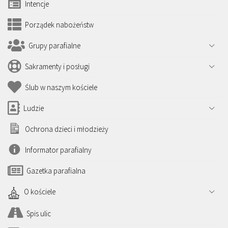
Intencje
Porządek nabożeństw
Grupy parafialne
Sakramenty i posługi
Ślub w naszym kościele
Ludzie
Ochrona dzieci i młodzieży
Informator parafialny
Gazetka parafialna
O kościele
Spis ulic