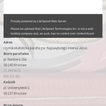
Adres
rzymskokatolicka parafia pw. Najświętszego Imienia Jezus
Biuro parafialne
pl. Nankiera 16a
50-140 Wrocław
71 344 94 23
604 323 462
Kościół
pl. Uniwersytecki 1
50-137 Wrocław
Msze święte