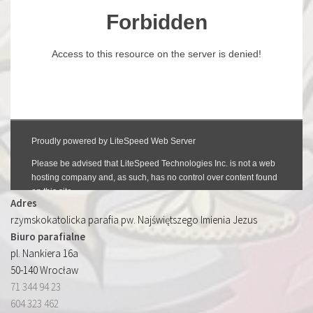
Adres
rzymskokatolicka parafia pw. Najświętszego Imienia Jezus
Biuro parafialne
pl. Nankiera 16a
50-140 Wrocław
71 344 94 23
604 323 462