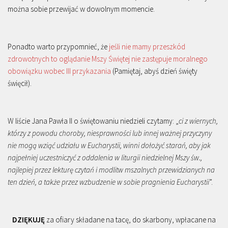
można sobie przewijać w dowolnym momencie.
Ponadto warto przypomnieć, że
jeśli nie mamy przeszkód
zdrowotnych to oglądanie Mszy Świętej nie zastępuje moralnego
obowiązku wobec III przykazania
(Pamiętaj, abyś dzień święty
święcił).
W liście Jana Pawła II o świętowaniu niedzieli czytamy: „
ci z wiernych,
którzy z powodu choroby, niesprawności lub innej ważnej przyczyny
nie mogą wziąć udziału w Eucharystii, winni dołożyć starań, aby jak
najpełniej uczestniczyć z oddalenia w liturgii niedzielnej Mszy św.,
najlepiej przez lekturę czytań i modlitw mszalnych przewidzianych na
ten dzień, a także przez wzbudzenie w sobie pragnienia Eucharystii
”.
DZIĘKUJĘ
za ofiary składane na tacę, do skarbony, wpłacane na