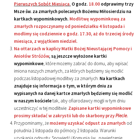
Pierwszych Sobót Miesiąca.
O godz.
18.00
odprawimy trzy
Msze św. za zmarłych polecanych Bożemu Miłosierdziu na
kartkach wypominkowych.
Modlitwę wypominkową za
zmarłych rozpoczynamy od poniedziałku 4 listopada i
modlimy się codziennie o godz. 17.30, aż do trzeciej środy
miesiąca, z wyjątkiem niedziel.
Na ołtarzach w kaplicy Matki Bożej Nieustającej Pomocy i
Aniołów Stróżów
, są jeszcze wyłożone kartki
wypominkowe
, które możemy zabrać do domu, aby wpisać
imiona naszych zmarłych, za których będziemy się modlić
podczas listopadowej modlitwy za zmarłych.
Na kartkach
znajduje się informacja o tym, w którym dniu za
wypisanych na danej kartce zmarłych będziemy się modlić
w naszym kościele
tak, aby ofiarodawcy mogli w tym dniu
uczestniczyć w tej modlitwie.
Zapisane kartki wypominkowe
prosimy składać w zakrystii lub do skarbony przy
Piecie
.
Przypominamy, że
możemy uzyskać odpust za zmarłych
od
południa 1 listopada do północy 2 listopada. Warunki
uzyskania odpustu: Spowiedź i Komunia św., nawiedzenie