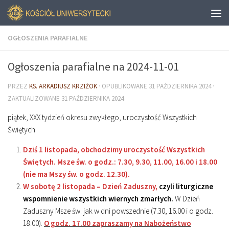
OGŁOSZENIA PARAFIALNE
Ogłoszenia parafialne na 2024-11-01
PRZEZ
KS. ARKADIUSZ KRZIŻOK
· OPUBLIKOWANE
31 PAŹDZIERNIKA 2024
·
ZAKTUALIZOWANE
31 PAŹDZIERNIKA 2024
piątek, XXX tydzień okresu zwykłego, uroczystość Wszystkich
Świętych
Dziś 1 listopada, obchodzimy uroczystość Wszystkich
Świętych. Msze św. o godz.: 7.30, 9.30, 11.00, 16.00 i 18.00
(nie ma Mszy św. o godz. 12.30).
W sobotę 2 listopada – Dzień Zaduszny,
czyli liturgiczne
wspomnienie wszystkich wiernych zmarłych.
W Dzień
Zaduszny Msze św. jak w dni powszednie (7.30, 16.00 i o godz.
18.00).
O godz. 17.00 zapraszamy na Nabożeństwo