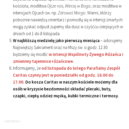
kościoła, modlitwa
Ojcze nas, Wierzę w Boga
, oraz modlitwa w
intencjach Ojcach św. np.
Zdrowaś Maryjo
. Wierni, którzy
pobożnie nawiedzą cmentarz i pomodlą się w intencji zmarłych
mogą zyskać odpust zupełny dla dusz w czyśćcu cierpiących w
dniach od 1 do 8 listopada.
W najbliższą niedzielę jako pierwszą miesiąca
– adorujemy
Najświętszy Sakrament oraz na Mszy św. o godz. 12.30
będziemy się modlić
w intencji Wspólnoty Żywego Różańca i
zmienimy tajemnice różańcowe.
Informujemy, że
od listopada do lutego Parafialny Zespół
Caritas czynny jest w poniedziałki od godz. 16.00 do
17.00.
Do kosza Caritas w naszym kościele możemy dla
osób w kryzysie bezdomności składać plecaki, buty,
czapki, ciepłą odzież męską, kubki termiczne i termosy.
UDOSTĘPNIJ