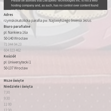
Adres
rzymskokatolicka parafia pw. Najświętszego Imienia Jezus
Biuro parafialne
pl. Nankiera 16a
50-140 Wrocław
71 344 94 23
604 323 462
Kościół
pl. Uniwersytecki 1
50-137 Wrocław
Msze święte
Niedziele i święta
7:30
9:30
11:00
12:30