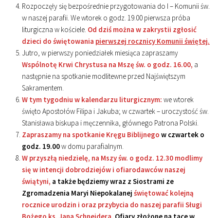
Rozpoczęły się bezpośrednie przygotowania do I – Komunii św.
w naszej parafii. We wtorek o godz. 19.00 pierwsza próba
liturgiczna w kościele.
Od dziś można w zakrystii zgłosić
dzieci do świętowania
pierwszej rocznicy Komunii świętej.
Jutro, w pierwszy poniedziałek miesiąca zapraszamy
Wspólnotę Krwi Chrystusa na Mszę św. o godz. 16.00,
a
następnie na spotkanie modlitewne przed Najświętszym
Sakramentem.
W tym tygodniu w kalendarzu liturgicznym:
we wtorek
święto Apostołów Filipa i Jakuba; w czwartek – uroczystość św.
Stanisława biskupa i męczennika, głównego Patrona Polski.
Zapraszamy na spotkanie Kręgu Biblijnego
w czwartek o
godz. 19.00
w domu parafialnym.
W przyszłą niedzielę, na Mszy św. o godz. 12.30 modlimy
się w intencji dobrodziejów i ofiarodawców naszej
świątyni,
a także będziemy wraz z Siostrami ze
Zgromadzenia Maryi Niepokalanej
świętować kolejną
rocznice urodzin i oraz przybycia do naszej parafii Sługi
Bożego ks. Jana Schneidera.
Ofiary złożone na tace w