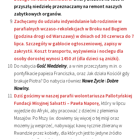
przyszłą niedzielę przeznaczamy na remont naszych
zabytkowych organów.
Zachęcamy do udziału indywidulanie lub rodzinnie w
parafialnych wczaso-rekolekcjach w Broku nad Bugiem
(godzina drogi od Warszawy) w dniach od 30 czerwca do 7
lipca. Szczegóły w gablocie ogłoszeniowej, zapisy w
zakrystii. Koszt transportu, wyżywienia i noclegu dla
osoby dorosłej wynosi 1450 zł (dla dzieci są zniżki).
Do nabycia
Gość Niedzielny
, a w nim przeczytamy m.in. o
pontyfikacie papieża Franciszka, oraz Jak działa Kościół gdy
brakuje Piotra? Do nabycia również
Nowe Życie
i
Dobre
Nowiny.
Dziś gościmy w naszej parafii wolontariusza Pallotyńskiej
Fundacji Misyjnej Salvatti – Pawła Naporę,
który w lipcu
wyjedzie do Afryki, aby pracować z dziećmi z plemienia
Masajów. Po Mszy św. dowiemy się więcej o tej misji oraz
możemy ją wesprzeć, nabywając kawę ręcznie zbieraną w
Rwandzie przez kobiety, dla których jest to jedyne źródło