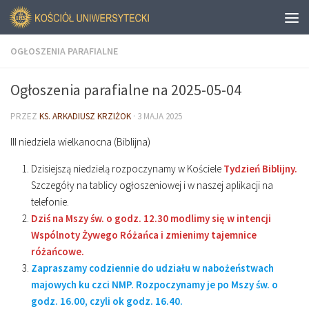
OGŁOSZENIA PARAFIALNE
Ogłoszenia parafialne na 2025-05-04
PRZEZ
KS. ARKADIUSZ KRZIŻOK
·
3 MAJA 2025
III niedziela wielkanocna (Biblijna)
Dzisiejszą niedzielą rozpoczynamy w Kościele
Tydzień Biblijny.
Szczegóły na tablicy ogłoszeniowej i w naszej aplikacji na
telefonie.
Dziś na Mszy św. o godz. 12.30 modlimy się w intencji
Wspólnoty Żywego Różańca i zmienimy tajemnice
różańcowe.
Zapraszamy codziennie do udziału w nabożeństwach
majowych ku czci NMP. Rozpoczynamy je po Mszy św. o
godz. 16.00, czyli ok godz. 16.40.