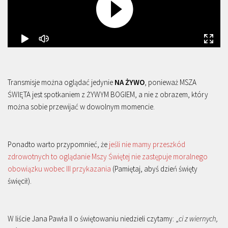
Transmisje można oglądać jedynie
NA ŻYWO
, ponieważ MSZA
ŚWIĘTA jest spotkaniem z ŻYWYM BOGIEM, a nie z obrazem, który
można sobie przewijać w dowolnym momencie.
Ponadto warto przypomnieć, że
jeśli nie mamy przeszkód
zdrowotnych to oglądanie Mszy Świętej nie zastępuje moralnego
obowiązku wobec III przykazania
(Pamiętaj, abyś dzień święty
święcił).
W liście Jana Pawła II o świętowaniu niedzieli czytamy: „
ci z wiernych,