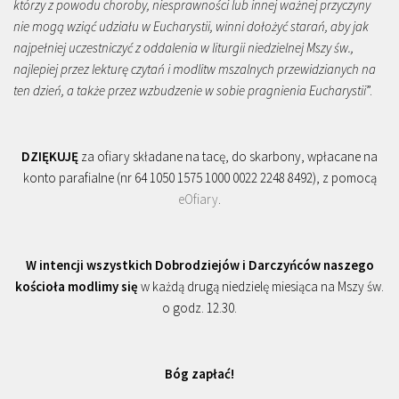
którzy z powodu choroby, niesprawności lub innej ważnej przyczyny
nie mogą wziąć udziału w Eucharystii, winni dołożyć starań, aby jak
najpełniej uczestniczyć z oddalenia w liturgii niedzielnej Mszy św.,
najlepiej przez lekturę czytań i modlitw mszalnych przewidzianych na
ten dzień, a także przez wzbudzenie w sobie pragnienia Eucharystii
”.
DZIĘKUJĘ
za ofiary składane na tacę, do skarbony, wpłacane na
konto parafialne (nr 64 1050 1575 1000 0022 2248 8492), z pomocą
eOfiary
.
W intencji wszystkich Dobrodziejów i Darczyńców naszego
kościoła modlimy się
w każdą drugą niedzielę miesiąca na Mszy św.
o godz. 12.30.
Bóg zapłać!