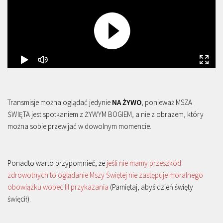
Transmisje można oglądać jedynie
NA ŻYWO
, ponieważ MSZA
ŚWIĘTA jest spotkaniem z ŻYWYM BOGIEM, a nie z obrazem, który
można sobie przewijać w dowolnym momencie.
Ponadto warto przypomnieć, że
jeśli nie mamy przeszkód
zdrowotnych to oglądanie Mszy Świętej nie zastępuje moralnego
obowiązku wobec III przykazania
(Pamiętaj, abyś dzień święty
święcił).