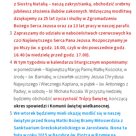
z Siostrą Natalią – naszą zakrystianką, obchodzić srebrny
jubileusz złożenia ślubów zakonnych. Wdzięczną modlitwą
dziękujemy za 25 lat życia i służby w Zgromadzeniu
Bożego Serca Jezusa oraz za 13 lat pracy w naszej parafii.
Zapraszamy do udziału w nabożeństwach czerwcowych ku
czci Najświętszego Serca Pana Jezusa. Rozpoczynamy je
po Mszy św. o godz. 16.00, czyli w dni powszednie godz.
16.40 (w niedzielę przed godz. 17.00).
W tym tygodniu w kalendarzu liturgicznym wspominamy:
w poniedziałek – Najświętszą Maryję Pannę Matkę Kościoła; w
środę – św. Barnabę; w czwartek uczcimy Jezusa Chrystusa
Najwyższego i Wiecznego Kapłana; w piątek – św. Antoniego z
Padwy; w sobotę – bł. Michała Kozala. W przyszłą niedzielę
będziemy obchodzić
uroczystość Trójcy Świętej
, kończącą
okres spowiedzi i Komunii świętej wielkanocnej.
We wtorek będziemy mieli okazję modlić się w naszej
świątyni przed Ikoną Matki Bożej Bramy Miłosierdzia z
Sanktuarium Greckokatolickiego w Jarosławiu. Ikona ta
była w roku 2015 w Bazylice św. Piotra w Rzymie na