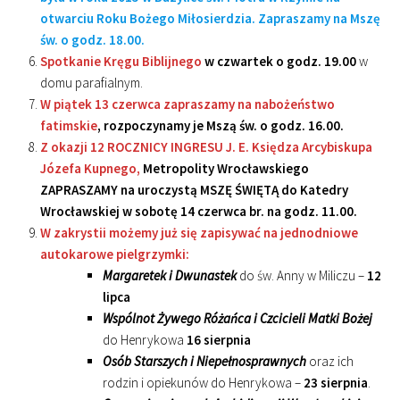
otwarciu Roku Bożego Miłosierdzia. Zapraszamy na Mszę
św. o godz. 18.00.
Spotkanie Kręgu Biblijnego
w czwartek o godz. 19.00
w
domu parafialnym.
W piątek 13 czerwca zapraszamy na nabożeństwo
fatimskie
, rozpoczynamy je Mszą św. o godz. 16.00.
Z okazji 12 ROCZNICY INGRESU J. E. Księdza Arcybiskupa
Józefa Kupnego,
Metropolity Wrocławskiego
ZAPRASZAMY na uroczystą MSZĘ ŚWIĘTĄ do Katedry
Wrocławskiej w sobotę 14 czerwca br. na godz. 11.00.
W zakrystii możemy już się zapisywać na jednodniowe
autokarowe pielgrzymki:
Margaretek i Dwunastek
do św. Anny w Miliczu –
12
lipca
Wspólnot Żywego Różańca i Czcicieli Matki Bożej
do Henrykowa
16 sierpnia
Osób Starszych i Niepełnosprawnych
oraz ich
rodzin i opiekunów do Henrykowa –
23 sierpnia
.