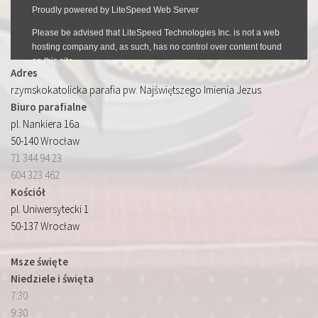
Adres
rzymskokatolicka parafia pw. Najświętszego Imienia Jezus
Biuro parafialne
pl. Nankiera 16a
50-140 Wrocław
71 344 94 23
604 323 462
Kościół
pl. Uniwersytecki 1
50-137 Wrocław
Msze święte
Niedziele i święta
7:30
9:30