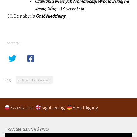
Czuwania wiernych Archidiecezji Wrocławskiej na
Jasną Górę
– 19 września.
Do nabycia
Gość Niedzielny
…
UDOSTĘPNIJ
Tagi:
s. Natalia Boczkowska
Zwiedzanie
Sightseeing
Besichtigung
TRANSMISJA NA ŻYWO