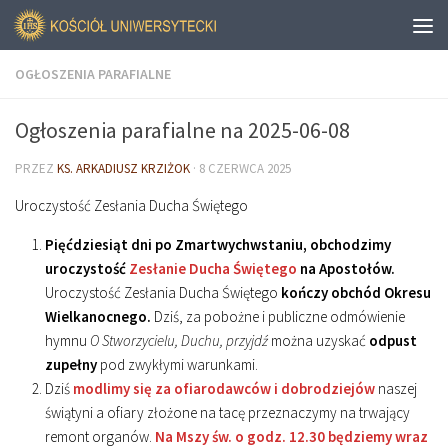
OGŁOSZENIA PARAFIALNE
Ogłoszenia parafialne na 2025-06-08
PRZEZ
KS. ARKADIUSZ KRZIŻOK
·
8 CZERWCA 2025
Uroczystość Zesłania Ducha Świętego
Pięćdziesiąt dni po Zmartwychwstaniu, obchodzimy
uroczystość
Zesłanie Ducha Świętego
na Apostołów.
Uroczystość Zesłania Ducha Świętego
kończy obchód Okresu
Wielkanocnego.
Dziś, za pobożne i publiczne odmówienie
hymnu
O Stworzycielu, Duchu, przyjdź
można uzyskać
odpust
zupełny
pod zwykłymi warunkami.
Dziś
modlimy się za ofiarodawców i dobrodziejów
naszej
świątyni a ofiary złożone na tacę przeznaczymy na trwający
remont organów.
Na Mszy św. o godz. 12.30 będziemy wraz