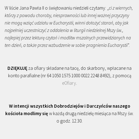
W liście Jana Pawła II o świętowaniu niedzieli czytamy: „
ci z wiernych,
którzy z powodu choroby, niesprawności lub innej ważnej przyczyny
nie mogą wziąć udziału w Eucharystii, winni dołożyć starań, aby jak
najpełniej uczestniczyć z oddalenia w liturgii niedzielnej Mszy św.,
najlepiej przez lekturę czytań i modlitw mszalnych przewidzianych na
ten dzień, a także przez wzbudzenie w sobie pragnienia Eucharystii
”.
DZIĘKUJĘ
za ofiary składane na tacę, do skarbony, wpłacane na
konto parafialne (nr 64 1050 1575 1000 0022 2248 8492), z pomocą
eOfiary
.
W intencji wszystkich Dobrodziejów i Darczyńców naszego
kościoła modlimy się
w każdą drugą niedzielę miesiąca na Mszy św.
o godz. 12.30.