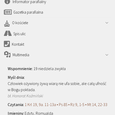
Informator parafialny
Gazetka parafialna
O kościele
Spis ulic
Kontakt
Multimedia
19 niedziela zwykła
Człowiek ożywiony żywą wiarą nie ufa sobie, ale całą ufność
w Bogu pokłada.
bł. Honorat Koźmiński
1 Krl 19, 9a. 11-13a • Ps 85 • Rz 9, 1-5 • Mt 14, 22-33
Edyty, Romualda