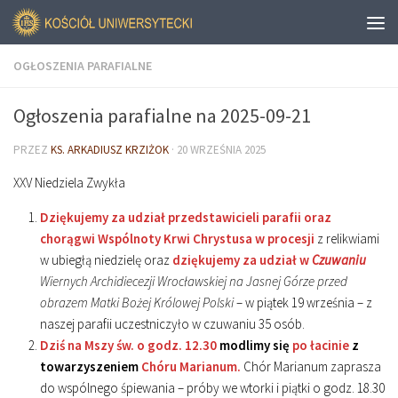
OGŁOSZENIA PARAFIALNE
Ogłoszenia parafialne na 2025-09-21
PRZEZ
KS. ARKADIUSZ KRZIŻOK
·
20 WRZEŚNIA 2025
XXV Niedziela Zwykła
Dziękujemy za udział przedstawicieli parafii oraz
chorągwi Wspólnoty Krwi Chrystusa w procesji
z relikwiami
w ubiegłą niedzielę oraz
dziękujemy za udział w
Czuwaniu
Wiernych Archidiecezji Wrocławskiej na Jasnej Górze przed
obrazem Matki Bożej Królowej Polski
– w piątek 19 września – z
naszej parafii uczestniczyło w czuwaniu 35 osób.
Dziś na Mszy św. o godz. 12.30
modlimy się
po łacinie
z
towarzyszeniem
Chóru Marianum.
Chór Marianum zaprasza
do wspólnego śpiewania – próby we wtorki i piątki o godz. 18.30