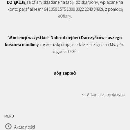
DZIĘKUJĘ
za ofiary składane na tacę, do skarbony, wpłacane na
konto parafialne (nr 64 1050 1575 1000 0022 2248 8492), z pomocą
eOfiary
.
W intencji wszystkich Dobrodziejów i Darczyńców naszego
kościoła modlimy się
w każdą drugą niedzielę miesiąca na Mszy św.
o godz. 12.30.
Bóg zapłać!
ks. Arkadiusz, proboszcz
MENU
Aktualności