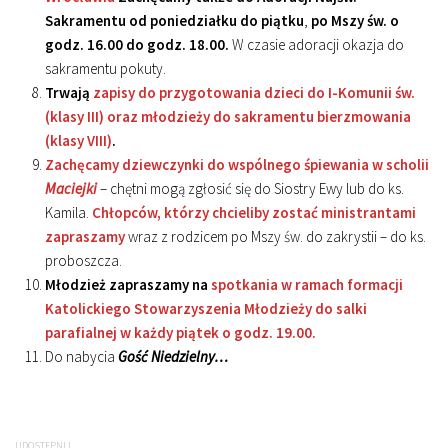
Sakramentu od poniedziałku do piątku
,
po Mszy św. o
godz. 16.00 do godz. 18.00.
W czasie adoracji okazja do
sakramentu pokuty.
Trwają
zapisy do przygotowania dzieci do I-Komunii św.
(klasy III) oraz młodzieży do sakramentu bierzmowania
(klasy VIII)
.
Zachęcamy dziewczynki do wspólnego śpiewania w scholii
Maciejki
– chętni mogą zgłosić się do Siostry Ewy lub do ks.
Kamila.
Chłopców, którzy chcieliby zostać ministrantami
zapraszamy
wraz z rodzicem po Mszy św. do zakrystii – do ks.
proboszcza.
Młodzież zapraszamy na
spotkania w ramach formacji
Katolickiego Stowarzyszenia Młodzieży do salki
parafialnej w każdy piątek o godz. 19.00.
Do nabycia
Gość Niedzielny…
UDOSTĘPNIJ