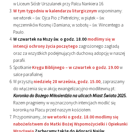
w Liceum Sióstr Urszulanek przy Palcu Nankiera 16.
W tym tygodniu w kalendarzu liturgicznym
wspominamy:
we wtorek – św. Ojca Pio z Pietrelciny; w piątek – św.
męczenników Kosmę i Damiana; w sobotę – św. Wincentego a
Paulo.
W czwartek na Mszy św. o godz. 18.00
modlimy się w
intencji ochrony życia poczętego
zagrożonego zagładą
oraz za wszystkich podejmujących duchową adopcję w naszej
parafii.
Spotkanie
Kręgu Biblijnego – w czwartek o godz. 19.00
w
salce parafialnej.
W przyszłą
niedzielę 28 września, godz. 15.00
, zapraszamy
do włączenia się w akcję ewangelizacyjno-modlitewną pt.:
Koronka do Bożego Miłosierdzia na ulicach Miast Świata 2025.
Razem pragniemy w wyznaczonych intencjach modlić się
koronką na Placu przed naszym kościołem.
Przypominamy, że
we wtorki o godz. 18.00 modlimy się
nabożeństwem do Matki Bożej Wspomożycielki i Opiekunki
Wrocławia
Zachęcamy także do Adoracji Najśw.