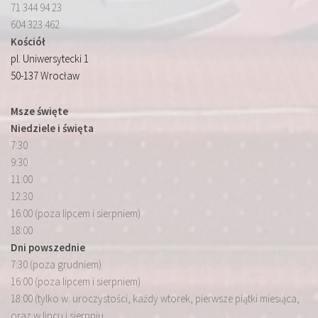
71 344 94 23
604 323 462
Kościół
pl. Uniwersytecki 1
50-137 Wrocław
Msze święte
Niedziele i święta
7:30
9:30
11:00
12:30
16:00 (poza lipcem i sierpniem)
18:00
Dni powszednie
7:30 (poza grudniem)
16:00 (poza lipcem i sierpniem)
18:00 (tylko w: uroczystości, każdy wtorek, pierwsze piątki miesiąca,
oraz w lipcu i sierpniu