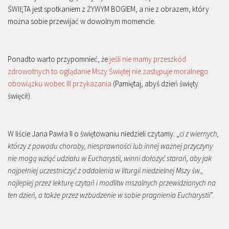
ŚWIĘTA jest spotkaniem z ŻYWYM BOGIEM, a nie z obrazem, który
można sobie przewijać w dowolnym momencie.
Ponadto warto przypomnieć, że
jeśli nie mamy przeszkód
zdrowotnych to oglądanie Mszy Świętej nie zastępuje moralnego
obowiązku wobec III przykazania
(Pamiętaj, abyś dzień święty
święcił).
W liście Jana Pawła II o świętowaniu niedzieli czytamy: „
ci z wiernych,
którzy z powodu choroby, niesprawności lub innej ważnej przyczyny
nie mogą wziąć udziału w Eucharystii, winni dołożyć starań, aby jak
najpełniej uczestniczyć z oddalenia w liturgii niedzielnej Mszy św.,
najlepiej przez lekturę czytań i modlitw mszalnych przewidzianych na
ten dzień, a także przez wzbudzenie w sobie pragnienia Eucharystii
”.