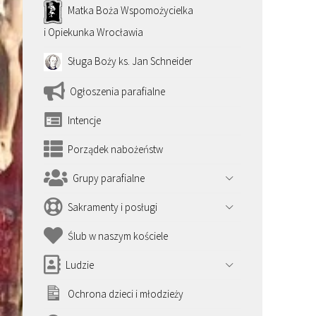
Matka Boża Wspomożycielka
i Opiekunka Wrocławia
Sługa Boży ks. Jan Schneider
Ogłoszenia parafialne
Intencje
Porządek nabożeństw
Grupy parafialne
Sakramenty i posługi
Ślub w naszym kościele
Ludzie
Ochrona dzieci i młodzieży