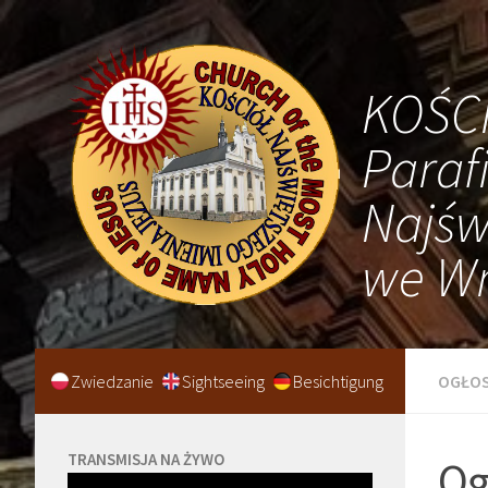
KOŚC
Paraf
Najśw
we Wr
Zwiedzanie
Sightseeing
Besichtigung
OGŁOS
TRANSMISJA NA ŻYWO
Og