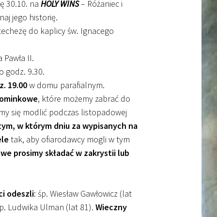
ę 30.10. na
HOLY WINS
– Różaniec i
aj jego historię.
techezę do kaplicy św. Ignacego
Pawła II.
o godz. 9.30.
z. 19.00
w domu parafialnym.
pominkowe
, które możemy zabrać do
my się modlić podczas listopadowej
 tym, w którym dniu za wypisanych na
ele
tak, aby ofiarodawcy mogli w tym
e prosimy składać w zakrystii lub
.
i odeszli
: śp. Wiesław Gawłowicz (lat
, śp. Ludwika Ulman (lat 81).
Wieczny