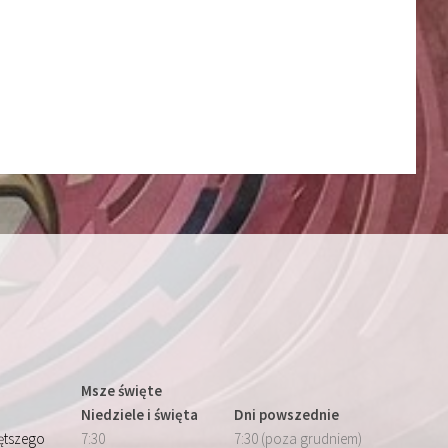
Msze święte
Niedziele i święta
Dni powszednie
iętszego
7:30
7:30 (poza grudniem)