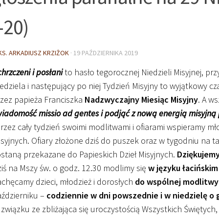
-20)
KS. ARKADIUSZ KRZIŻOK
·
19 PAŹDZIERNIKA 2019
hrzczeni i posłani
to hasło tegorocznej Niedzieli Misyjnej, pr
edziela i następujący po niej Tydzień Misyjny to wyjątkowy c
zez papieża Franciszka
Nadzwyczajny Miesiąc Misyjny
. A w
iadomość missio ad gentes i podjąć z nową energią misyjną 
przez cały tydzień swoimi modlitwami i ofiarami wspieramy mł
syjnych. Ofiary złożone dziś do puszek oraz w tygodniu na
staną przekazane do Papieskich Dzieł Misyjnych.
Dziękujemy
iś na Mszy św. o godz. 12.30 modlimy się
w języku łacińskim
chęcamy dzieci, młodzież i dorosłych
do wspólnej modlitwy
ździerniku –
codziennie w dni powszednie i w niedzielę o 
związku ze zbliżająca się uroczystością Wszystkich Świętych,