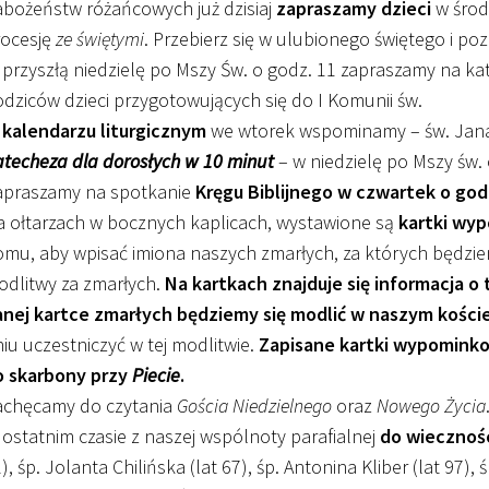
bożeństw różańcowych już dzisiaj
zapraszamy dzieci
w środ
rocesję
ze świętymi
. Przebierz się w ulubionego świętego i pozn
przyszłą niedzielę po Mszy Św. o godz. 11 zapraszamy na ka
dziców dzieci przygotowujących się do I Komunii św.
 kalendarzu liturgicznym
we wtorek wspominamy – św. Jana 
techeza dla dorosłych w 10 minut
– w niedzielę po Mszy św. 
apraszamy na spotkanie
Kręgu Biblijnego w czwartek o god
 ołtarzach w bocznych kaplicach, wystawione są
kartki wy
mu, aby wpisać imiona naszych zmarłych, za których będzie
dlitwy za zmarłych.
Na kartkach znajduje się informacja o
anej kartce zmarłych będziemy się modlić w naszym kości
iu uczestniczyć w tej modlitwie.
Zapisane kartki wypominkow
o skarbony przy
Piecie
.
achęcamy do czytania
Gościa Niedzielnego
oraz
Nowego Życia
ostatnim czasie z naszej wspólnoty parafialnej
do wiecznośc
), śp. Jolanta Chilińska (lat 67), śp. Antonina Kliber (lat 97)