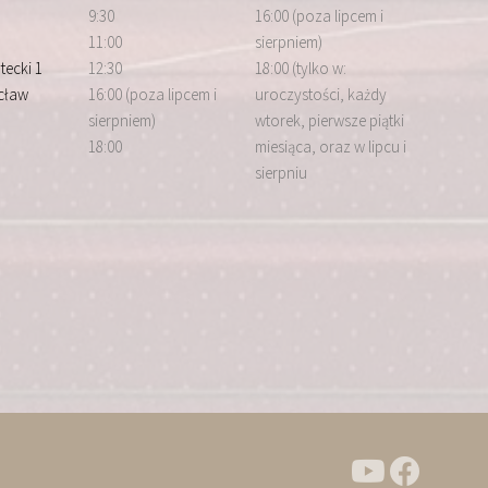
9:30
16:00 (poza lipcem i
11:00
sierpniem)
tecki 1
12:30
18:00 (tylko w:
cław
16:00 (poza lipcem i
uroczystości, każdy
sierpniem)
wtorek, pierwsze piątki
18:00
miesiąca, oraz w lipcu i
sierpniu