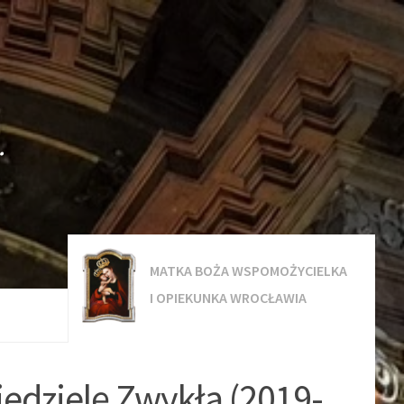
.
MATKA BOŻA WSPOMOŻYCIELKA
I OPIEKUNKA WROCŁAWIA
iedzielę Zwykłą (2019-