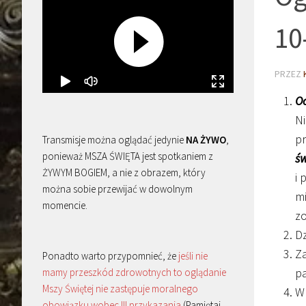
10
PRZEZ
Oc
Ni
pr
Transmisje można oglądać jedynie
NA ŻYWO
,
ponieważ MSZA ŚWIĘTA jest spotkaniem z
św
ŻYWYM BOGIEM, a nie z obrazem, który
i 
można sobie przewijać w dowolnym
mi
momencie.
zo
Dz
Za
Ponadto warto przypomnieć, że
jeśli nie
pa
mamy przeszkód zdrowotnych to oglądanie
Mszy Świętej nie zastępuje moralnego
W 
obowiązku wobec III przykazania
(Pamiętaj,