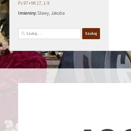
Ps 97 • Mt 17, 1-9
Sławy, Jakuba
Szukaj: