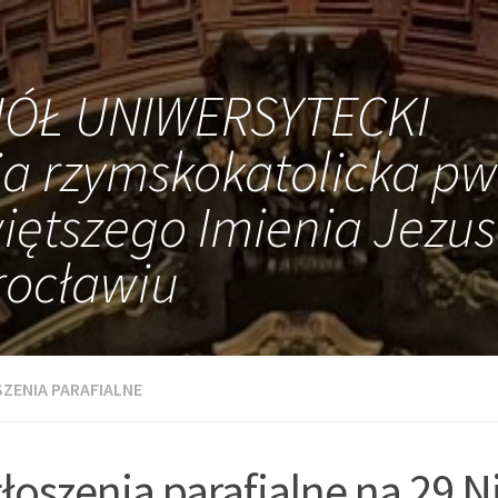
IÓŁ UNIWERSYTECKI
ia rzymskokatolicka pw
iętszego Imienia Jezus
ocławiu
ZENIA PARAFIALNE
łoszenia parafialne na 29 N