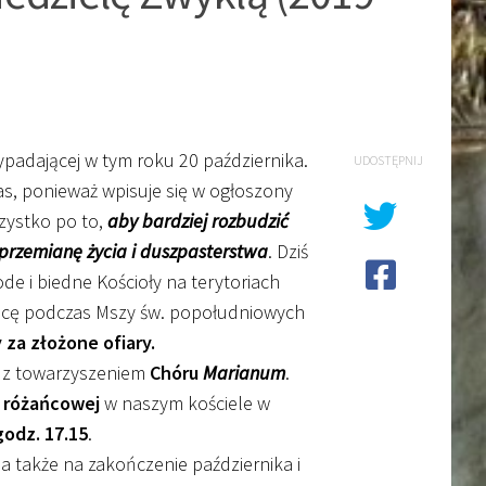
zypadającej w tym roku 20 października.
UDOSTĘPNIJ
zas, ponieważ wpisuje się w ogłoszony
szystko po to,
aby bardziej rozbudzić
przemianę życia i duszpasterstwa
. Dziś
ode i biedne Kościoły na terytoriach
 tacę podczas Mszy św. popołudniowych
 za złożone ofiary.
z towarzyszeniem
Chóru
Marianum
.
 różańcowej
w naszym kościele w
godz. 17.15
.
 a także na zakończenie października i