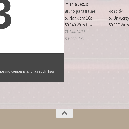
Imienia Jezus
Biuro parafialne
Kościół
pl. Nankiera 16a
pl. Uniwersy
50-140 Wrocław
50-137 Wro
71 344 94 23
604 323 462