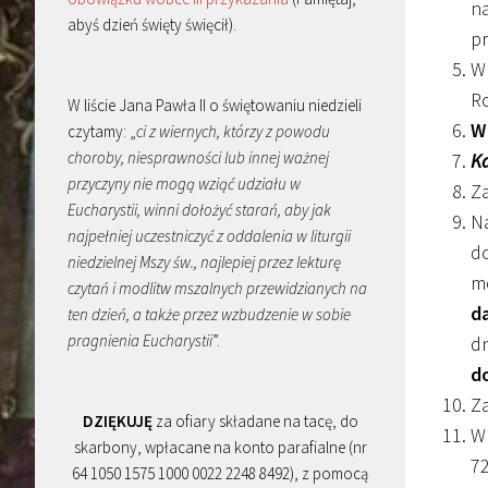
na
abyś dzień święty święcił).
p
W 
Ro
W liście Jana Pawła II o świętowaniu niedzieli
W
czytamy: „
ci z wiernych, którzy z powodu
choroby, niesprawności lub innej ważnej
Ka
przyczyny nie mogą wziąć udziału w
Z
Eucharystii, winni dołożyć starań, aby jak
Na
najpełniej uczestniczyć z oddalenia w liturgii
do
niedzielnej Mszy św., najlepiej przez lekturę
mo
czytań i modlitw mszalnych przewidzianych na
d
ten dzień, a także przez wzbudzenie w sobie
pragnienia Eucharystii
”.
dn
d
Z
DZIĘKUJĘ
za ofiary składane na tacę, do
W 
skarbony, wpłacane na konto parafialne (nr
72
64 1050 1575 1000 0022 2248 8492), z pomocą