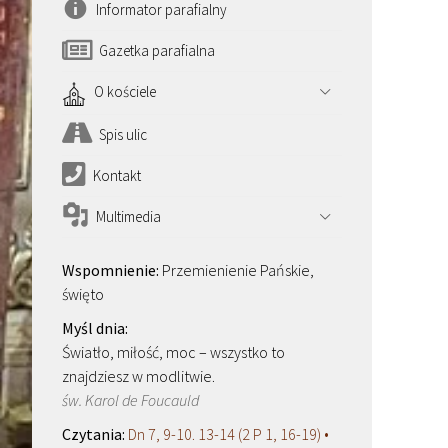
Informator parafialny
Gazetka parafialna
O kościele
Spis ulic
Kontakt
Multimedia
Przemienienie Pańskie,
święto
Światło, miłość, moc – wszystko to
znajdziesz w modlitwie.
św. Karol de Foucauld
Dn 7, 9-10. 13-14 (2 P 1, 16-19) •