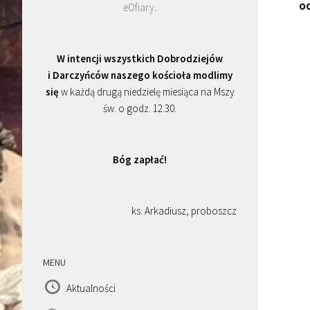
o
eOfiary
.
W intencji wszystkich Dobrodziejów
i Darczyńców naszego kościoła modlimy
się
w każdą drugą niedzielę miesiąca na Mszy
św. o godz. 12.30.
Bóg zapłać!
ks. Arkadiusz, proboszcz
MENU
Aktualności