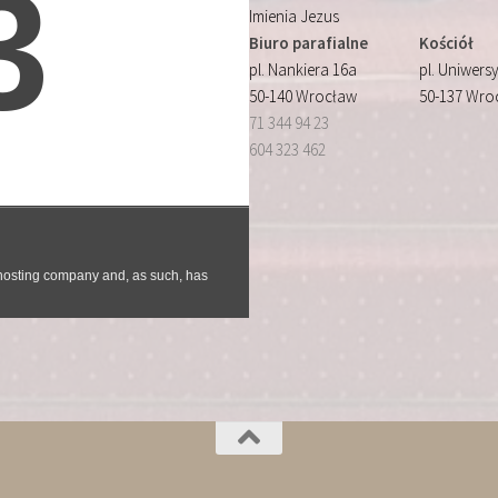
Imienia Jezus
Biuro parafialne
Kościół
pl. Nankiera 16a
pl. Uniwersy
50-140 Wrocław
50-137 Wro
71 344 94 23
604 323 462