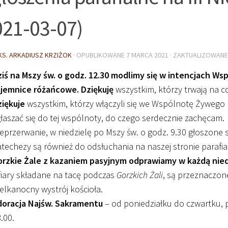
021-03-07)
KS. ARKADIUSZ KRZIŻOK
· OPUBLIKOWANE
7 MARCA 2021
· ZAKTUALIZOWAN
ziś na Mszy św. o godz. 12.30 modlimy się w intencjach W
ajemnice różańcowe. Dziękuję
wszystkim, którzy trwają na c
ziękuje
wszystkim, którzy włączyli się we Wspólnotę Żywego
łaszać się do tej wspólnoty, do czego serdecznie zachęcam.
eprzerwanie, w niedzielę po Mszy św. o godz. 9.30 głoszone 
techezy są również do odsłuchania na naszej stronie parafia
orzkie Żale z kazaniem pasyjnym odprawiamy w każdą niedz
iary składane na tacę podczas
Gorzkich Żali
, są przeznaczon
elkanocny wystrój kościoła.
doracja Najśw. Sakramentu
– od poniedziałku do czwartku, 
.00.