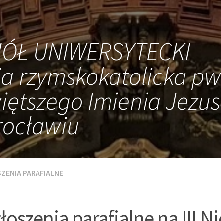
IÓŁ UNIWERSYTECKI
ia rzymskokatolicka pw
iętszego Imienia Jezus
ocławiu
ZENIA PARAFIALNE
łoszenia parafialne na III N