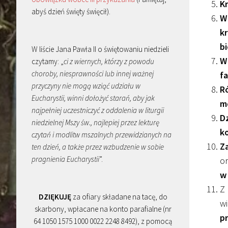
Kr
abyś dzień święty święcił).
W
kr
bi
W liście Jana Pawła II o świętowaniu niedzieli
W
czytamy: „
ci z wiernych, którzy z powodu
choroby, niesprawności lub innej ważnej
f
przyczyny nie mogą wziąć udziału w
R
Eucharystii, winni dołożyć starań, aby jak
m
najpełniej uczestniczyć z oddalenia w liturgii
Dz
niedzielnej Mszy św., najlepiej przez lekturę
k
czytań i modlitw mszalnych przewidzianych na
Z
ten dzień, a także przez wzbudzenie w sobie
pragnienia Eucharystii
”.
o
w 
Z 
DZIĘKUJĘ
za ofiary składane na tacę, do
wi
skarbony, wpłacane na konto parafialne (nr
p
64 1050 1575 1000 0022 2248 8492), z pomocą