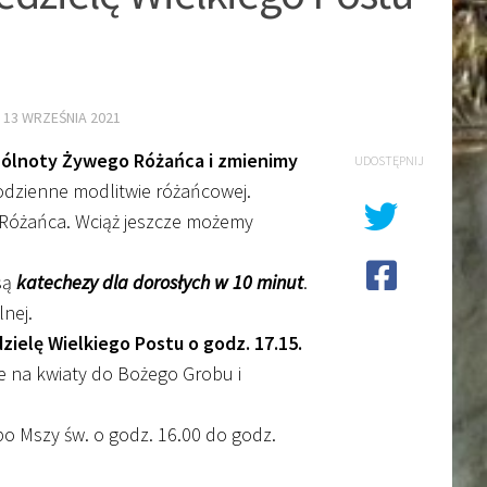
E
13 WRZEŚNIA 2021
spólnoty Żywego Różańca i zmienimy
UDOSTĘPNIJ
odzienne modlitwie różańcowej.
 Różańca. Wciąż jeszcze możemy
są
katechezy dla dorosłych w 10 minut
.
lnej.
ielę Wielkiego Postu o godz. 17.15.
e na kwiaty do Bożego Grobu i
po Mszy św. o godz. 16.00 do godz.