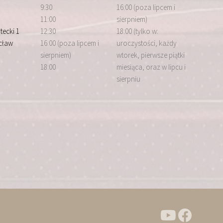
9:30
16:00 (poza lipcem i
11:00
sierpniem)
tecki 1
12:30
18:00 (tylko w:
cław
16:00 (poza lipcem i
uroczystości, każdy
sierpniem)
wtorek, pierwsze piątki
18:00
miesiąca, oraz w lipcu i
sierpniu