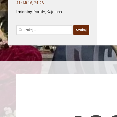
41 • Mt 16, 24-28
Doroty, Kajetana
Szukaj: