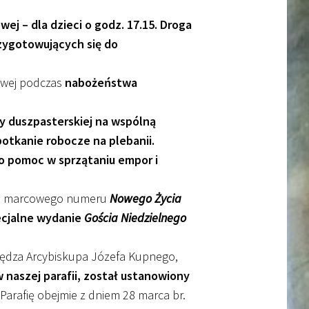
wej – dla dzieci o godz. 17.15. Droga
rzygotowujących się do
owej podczas
nabożeństwa
y duszpasterskiej na wspólną
otkanie robocze na plebanii.
 o pomoc w sprzątaniu empor i
, marcowego numeru
Nowego Życia
pecjalne wydanie
Gościa Niedzielnego
siędza Arcybiskupa Józefa Kupnego,
 naszej parafii, został ustanowiony
Parafię obejmie z dniem 28 marca br.