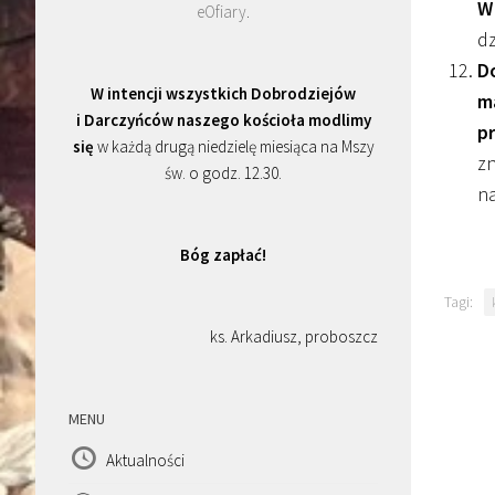
W 
eOfiary
.
dz
D
W intencji wszystkich Dobrodziejów
ma
i Darczyńców naszego kościoła modlimy
pr
się
w każdą drugą niedzielę miesiąca na Mszy
zn
św. o godz. 12.30.
na
Bóg zapłać!
Tagi:
ks. Arkadiusz, proboszcz
MENU
Aktualności