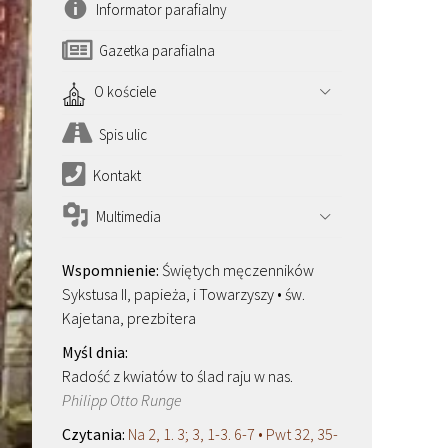
Informator parafialny
Gazetka parafialna
O kościele
Spis ulic
Kontakt
Multimedia
Świętych męczenników
Sykstusa II, papieża, i Towarzyszy • św.
Kajetana, prezbitera
Radość z kwiatów to ślad raju w nas.
Philipp Otto Runge
Na 2, 1. 3; 3, 1-3. 6-7 • Pwt 32, 35-