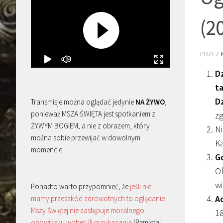
(2
PRZEZ
D
t
D
Transmisje można oglądać jedynie
NA ŻYWO
,
ponieważ MSZA ŚWIĘTA jest spotkaniem z
zg
ŻYWYM BOGIEM, a nie z obrazem, który
Ni
można sobie przewijać w dowolnym
Ka
momencie.
G
Of
wi
Ponadto warto przypomnieć, że
jeśli nie
A
mamy przeszkód zdrowotnych to oglądanie
Mszy Świętej nie zastępuje moralnego
18
obowiązku wobec III przykazania
(Pamiętaj,