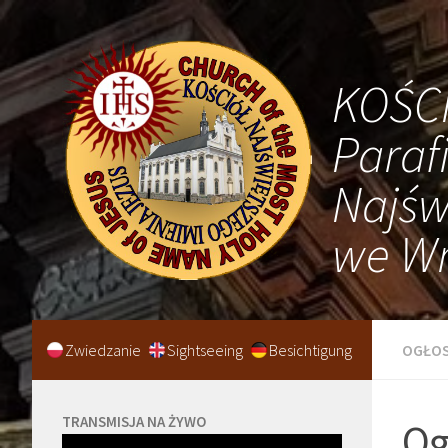
KOŚC
Paraf
Najśw
we Wr
Zwiedzanie
Sightseeing
Besichtigung
OGŁOS
TRANSMISJA NA ŻYWO
Og