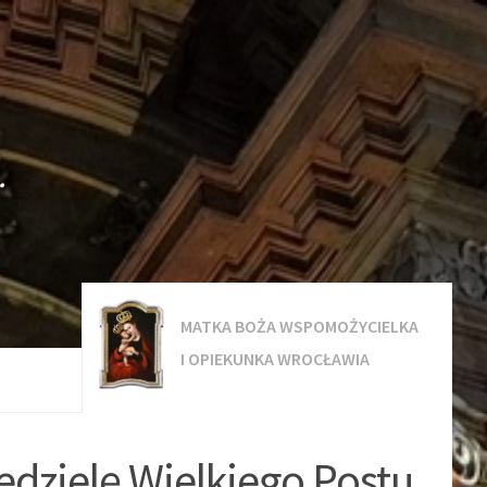
.
MATKA BOŻA WSPOMOŻYCIELKA
I OPIEKUNKA WROCŁAWIA
iedzielę Wielkiego Postu