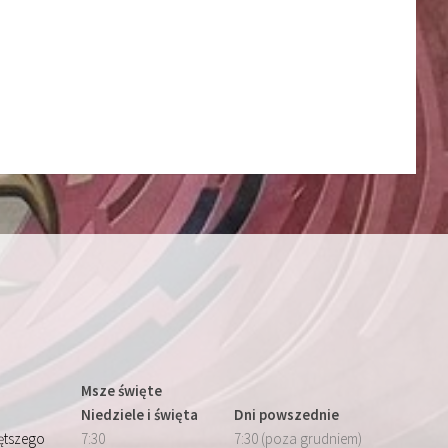
Msze święte
Niedziele i święta
Dni powszednie
iętszego
7:30
7:30 (poza grudniem)