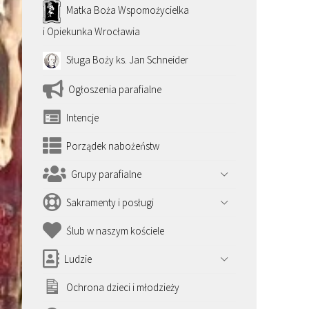
Matka Boża Wspomożycielka
i Opiekunka Wrocławia
Sługa Boży ks. Jan Schneider
Ogłoszenia parafialne
Intencje
Porządek nabożeństw
Grupy parafialne
Sakramenty i posługi
Ślub w naszym kościele
Ludzie
Ochrona dzieci i młodzieży