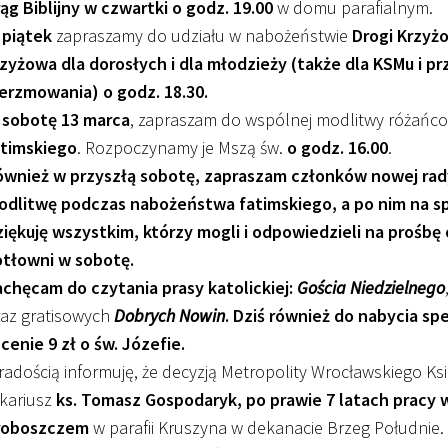
ąg Biblijny w czwartki o godz. 19.00
w domu parafialnym.
 piątek
zapraszamy do udziału w nabożeństwie
Drogi Krzyżo
zyżowa dla dorosłych i dla młodzieży (także dla KSMu i p
erzmowania) o godz. 18.30.
 sobotę 13 marca
, zapraszam do wspólnej modlitwy różańc
atimskiego
. Rozpoczynamy je Mszą św.
o godz. 16.00
.
ównież w przyszłą sobotę, zapraszam członków nowej rad
odlitwę podczas nabożeństwa fatimskiego, a po nim na sp
iękuję wszystkim, którzy mogli i odpowiedzieli na prośbę
otłowni w sobotę.
achęcam do czytania prasy katolickiej:
Gościa Niedzielnego
raz gratisowych
Dobrych Nowin
. Dziś również do nabycia s
cenie 9 zł o św. Józefie.
radością informuję, że decyzją Metropolity Wrocławskiego K
kariusz
ks. Tomasz Gospodaryk, po prawie 7 latach pracy w
roboszczem
w parafii Kruszyna w dekanacie Brzeg Południe. 