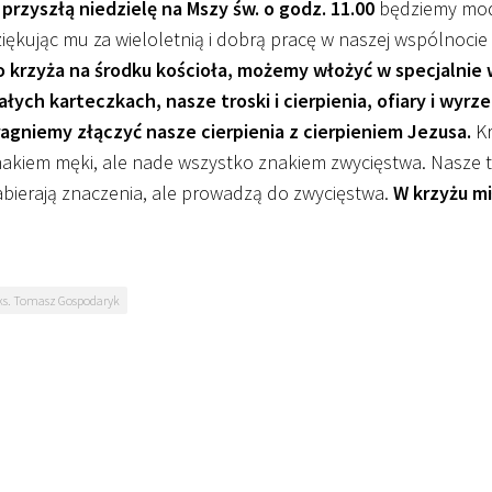
przyszłą niedzielę na Mszy św. o godz. 11.00
będziemy modli
iękując mu za wieloletnią i dobrą pracę w naszej wspólnocie 
o krzyża na środku kościoła, możemy włożyć w specjalnie
łych karteczkach, nasze troski i cierpienia, ofiary i wyr
agniemy złączyć nasze cierpienia z cierpieniem Jezusa.
Kr
akiem męki, ale nade wszystko znakiem zwycięstwa. Nasze tru
bierają znaczenia, ale prowadzą do zwycięstwa.
W krzyżu mi
ks. Tomasz Gospodaryk