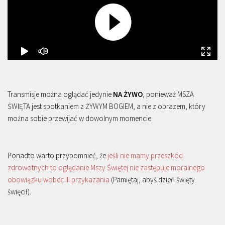
Transmisje można oglądać jedynie
NA ŻYWO
, ponieważ MSZA
ŚWIĘTA jest spotkaniem z ŻYWYM BOGIEM, a nie z obrazem, który
można sobie przewijać w dowolnym momencie.
Ponadto warto przypomnieć, że
jeśli nie mamy przeszkód
zdrowotnych to oglądanie Mszy Świętej nie zastępuje moralnego
obowiązku wobec III przykazania
(Pamiętaj, abyś dzień święty
święcił).