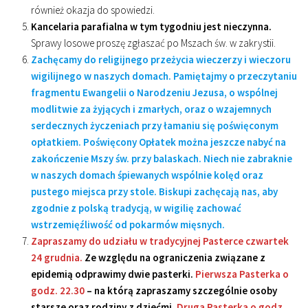
również okazja do spowiedzi.
Kancelaria parafialna w tym tygodniu jest nieczynna.
Sprawy losowe proszę zgłaszać po Mszach św. w zakrystii.
Zachęcamy do religijnego przeżycia wieczerzy i wieczoru
wigilijnego w naszych domach. Pamiętajmy o przeczytaniu
fragmentu Ewangelii o Narodzeniu Jezusa, o wspólnej
modlitwie za żyjących i zmarłych, oraz o wzajemnych
serdecznych życzeniach przy łamaniu się poświęconym
opłatkiem. Poświęcony Opłatek można jeszcze nabyć na
zakończenie Mszy św. przy balaskach. Niech nie zabraknie
w naszych domach śpiewanych wspólnie kolęd oraz
pustego miejsca przy stole. Biskupi zachęcają nas, aby
zgodnie z polską tradycją, w wigilię zachować
wstrzemięźliwość od pokarmów mięsnych.
Zapraszamy do udziału w tradycyjnej Pasterce czwartek
24 grudnia.
Ze względu na ograniczenia związane z
epidemią odprawimy dwie pasterki.
Pierwsza Pasterka o
godz. 22.30
– na którą zapraszamy szczególnie osoby
starsze oraz rodziny z dziećmi.
Druga Pasterka o godz.