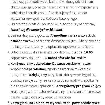
nas okazją do modlitwy za kapłanów, którzy udzielili nam
chrztu świętego, oraz za naszych chrzestnych. Przypomnijmy
sobie datę i parafię chrztu. Podziękujemy Bogu za dar
włączenia we wspólnotę Kościoła katolickiego.
Od przyszłej niedzieli, po Mszy św. o godz. 9.30, wznawiamy
katechezę dla dorosłych w 10 minut
.
Dziś na Mszy św. o godz. 12.30
modlimy się za wszystkich
ofiarodawców
i dobrodziejów naszej świątyni. Ofiary złożone
na tacę przeznaczamy na opłacenie ogrzewania kościoła.
Jutro, z racji 13 dnia miesiąca, po Mszy św.
o godz. 16.00
zapraszamy do udziału w
nabożeństwie fatimskim
.
Kontynuujemy odwiedziny Duszpasterskie w naszej
wspólnocie parafialnej
, zgodnie z ustalonym wcześniej
programem.
Dziękujemy
wszystkim, którzy w tym tygodniu,
otworzyli swoje domy i serca na wspólną modlitwę, spotkanie i
błogosławieństwo kapłańskie.
Szczegółowy program kolędy
znajduje się w Informatorze Parafialnym, na stronie internetowej
parafii i w gablocie przy wyjściu z kościoła.
Ze względu na kolędę, w styczniu w dni powszednie Msze