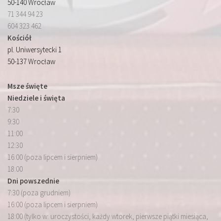
50-140 Wrocław
71 344 94 23
604 323 462
Kościół
pl. Uniwersytecki 1
50-137 Wrocław
Msze święte
Niedziele i święta
7:30
9:30
11:00
12:30
16:00 (poza lipcem i sierpniem)
18:00
Dni powszednie
7:30 (poza grudniem)
16:00 (poza lipcem i sierpniem)
18:00 (tylko w: uroczystości, każdy wtorek, pierwsze piątki miesiąca,