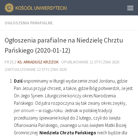
OGŁOSZENIA PARAFIALNE
Ogłoszenia parafialne na Niedzielę Chrztu
Pańskiego (2020-01-12)
PRZEZ
KS. ARKADIUSZ KRZIŻOK
· OPUBLIKOWANE
11 STYCZNIA 2020
·
ZAKTUALIZOWANE
12 STYCZNIA 2020
Dziś
wspominamy w liturgii wydarzenie znad Jordanu, gdzie
Pan Jezus przyjął chrzest, a także, gdzie Bóg potwierdził, że jest
On Jego Synem. Liturgicznie kończy okres Narodzenia
Pańskiego. Od jutra rozpoczyna się tak zwany okres zwykły,
per annum
– w ciągu roku. Jednak w polskiej tradycji
przedłużamy śpiewanie kolęd do 2 lutego, czyli do święta
Ofiarowania Pańskiego, zwanego u nas świętem Matki Bożej
Gromnicznej.
Niedziela Chrztu Pańskiego
niech będzie dla