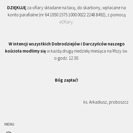
DZIĘKUJĘ
za ofiary składane na tacę, do skarbony, wpłacane na
konto parafialne (nr 64 1050 1575 1000 0022 2248 8492), z pomocą
eOfiary
.
W intencji wszystkich Dobrodziejów i Darczyńców naszego
kościoła modlimy się
w każdą drugą niedzielę miesiąca na Mszy św.
o godz. 12.30.
Bóg zapłać!
ks. Arkadiusz, proboszcz
MENU