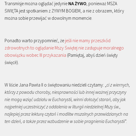
Transmisje można oglądać jedynie
NA ŻYWO
, ponieważ MSZA
ŚWIĘTA jest spotkaniem z ŻYWYM BOGIEM, a nie z obrazem, który
można sobie przewijać w dowolnym momencie.
Ponadto warto przypomnieć, że
jeśli nie mamy przeszkód
zdrowotnych to oglądanie Mszy Świętej nie zastępuje moralnego
obowiązku wobec III przykazania
(Pamiętaj, abyś dzień święty
święcił).
W liście Jana Pawła II o świętowaniu niedzieli czytamy: „
ci z wiernych,
którzy z powodu choroby, niesprawności lub innej ważnej przyczyny
nie mogą wziąć udziału w Eucharystii, winni dołożyć starań, aby jak
najpełniej uczestniczyć z oddalenia w liturgii niedzielnej Mszy św.,
najlepiej przez lekturę czytań i modlitw mszalnych przewidzianych na
ten dzień, a także przez wzbudzenie w sobie pragnienia Eucharystii
”.