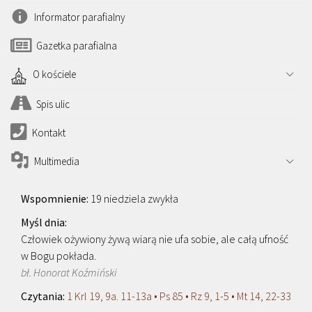
Informator parafialny
Gazetka parafialna
O kościele
Spis ulic
Kontakt
Multimedia
19 niedziela zwykła
Człowiek ożywiony żywą wiarą nie ufa sobie, ale całą ufność
w Bogu pokłada.
bł. Honorat Koźmiński
1 Krl 19, 9a. 11-13a • Ps 85 • Rz 9, 1-5 • Mt 14, 22-33