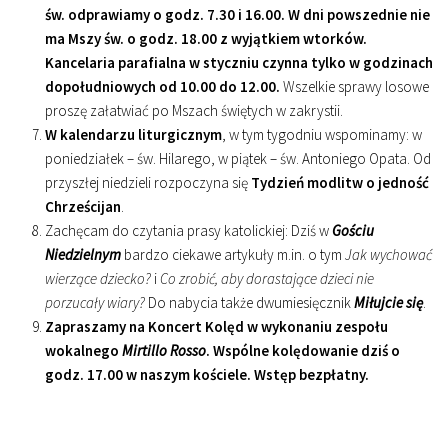
św. odprawiamy o godz. 7.30 i 16.00. W dni powszednie nie
ma Mszy św. o godz. 18.00 z wyjątkiem wtorków.
Kancelaria parafialna w styczniu czynna tylko w godzinach
dopołudniowych od 10.00 do 12.00.
Wszelkie sprawy losowe
proszę załatwiać po Mszach świętych w zakrystii.
W kalendarzu liturgicznym
, w tym tygodniu wspominamy: w
poniedziałek – św. Hilarego, w piątek – św. Antoniego Opata. Od
przyszłej niedzieli rozpoczyna się
Tydzień modlitw o jedność
Chrześcijan
.
Zachęcam do czytania prasy katolickiej: Dziś w
Gościu
Niedzielnym
bardzo ciekawe artykuły m.in. o tym
Jak wychować
wierzące dziecko?
i
Co zrobić, aby dorastające dzieci nie
porzucały wiary?
Do nabycia także dwumiesięcznik
Miłujcie się
.
Zapraszamy na Koncert Kolęd w wykonaniu zespołu
wokalnego
Mirtillo Rosso
. Wspólne kolędowanie dziś o
godz. 17.00 w naszym kościele. Wstęp bezpłatny.