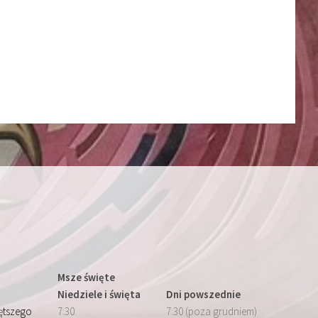
Msze święte
Niedziele i święta
Dni powszednie
iętszego
7:30
7:30 (poza grudniem)