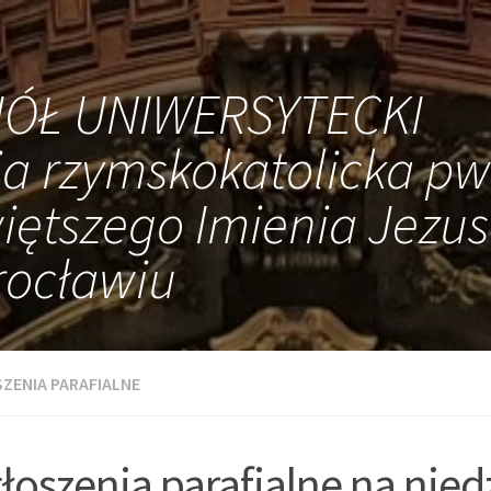
IÓŁ UNIWERSYTECKI
ia rzymskokatolicka pw
iętszego Imienia Jezus
ocławiu
ZENIA PARAFIALNE
łoszenia parafialne na nied