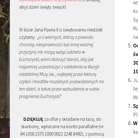
ws
abyś dzień święty święcił).
ka
Sy
Ku
W liście Jana Pawła II o świętowaniu niedzieli
ra
czytamy: „
ci z wiernych, którzy z powodu
choroby, niesprawności lub innej ważnej
O
przyczyny nie mogą wziąć udziału w
św
Eucharystii, winni dołożyć starań, aby jak
30
najpełniej uczestniczyć z oddalenia w liturgii
10
niedzielnej Mszy św., najlepiej przez lekturę
Ju
czytań i modlitw mszalnych przewidzianych na
te
ten dzień, a także przez wzbudzenie w sobie
pragnienia Eucharystii
”.
Ws
S
Pl
DZIĘKUJĘ
za ofiary składane na tacę, do
W
skarbony, wpłacane na konto parafialne (nr
ka
64 1050 1575 1000 0022 2248 8492), z pomocą