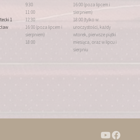
9:30
16:00 (poza lipcem i
11:00
sierpniem)
tecki 1
12:30
18:00 (tylko w:
cław
16:00 (poza lipcem i
uroczystości, każdy
sierpniem)
wtorek, pierwsze piątki
18:00
miesiąca, oraz w lipcu i
sierpniu