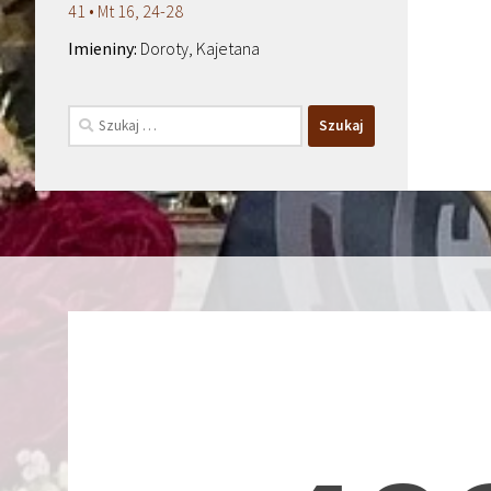
41 • Mt 16, 24-28
Doroty, Kajetana
Szukaj: