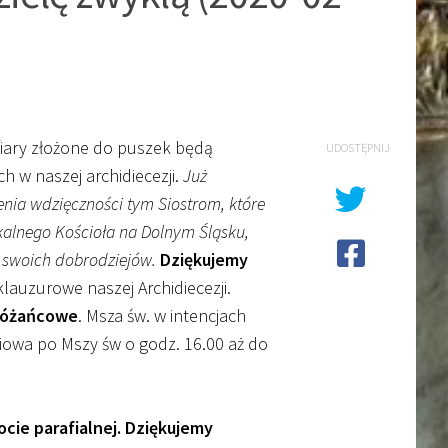
fiary złożone do puszek będą
UDOSTĘPNIJ
 w naszej archidiecezji.
Już
żenia wdzięczności tym Siostrom, które
kalnego Kościoła na Dolnym Śląsku,
a swoich dobrodziejów.
Dziękujemy
lauzurowe naszej Archidiecezji.
różańcowe
. Msza św. w intencjach
owa po Mszy św o godz. 16.00 aż do
ie parafialnej.
Dziękujemy