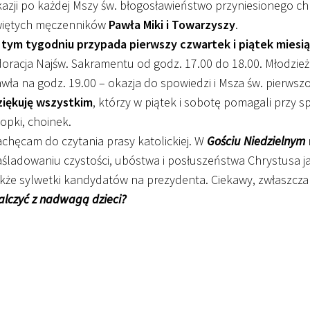
azji po każdej Mszy św. błogosławieństwo przyniesionego 
więtych męczenników
Pawła Miki i Towarzyszy
.
 tym tygodniu przypada pierwszy czwartek i piątek miesi
oracja Najśw. Sakramentu od godz. 17.00 do 18.00. Młodzież 
wła na godz. 19.00 – okazja do spowiedzi i Msza św. pierwsz
ziękuję wszystkim
, którzy w piątek i sobotę pomagali przy s
opki, choinek.
chęcam do czytania prasy katolickiej. W
Gościu Niedzielnym
śladowaniu czystości, ubóstwa i posłuszeństwa Chrystusa j
kże sylwetki kandydatów na prezydenta. Ciekawy, zwłaszcza 
lczyć z nadwagą dzieci?