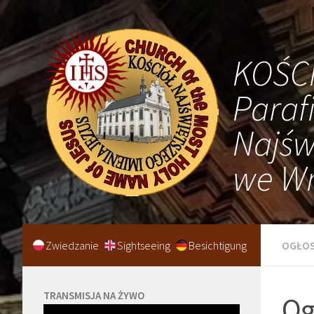
KOŚC
Paraf
Najśw
we Wr
Zwiedzanie
Sightseeing
Besichtigung
OGŁOS
TRANSMISJA NA ŻYWO
Og