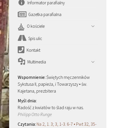
Informator parafialny
Gazetka parafialna
O kościele
Spis ulic
Kontakt
Multimedia
Świętych męczenników
Sykstusa II, papieża, i Towarzyszy • św.
Kajetana, prezbitera
Radość z kwiatów to ślad raju w nas.
Philipp Otto Runge
Na 2, 1. 3; 3, 1-3. 6-7 • Pwt 32, 35-