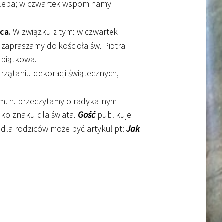
chleba; w czwartek wspominamy
ąca.
W związku z tym: w czwartek
zapraszamy do kościoła św. Piotra i
opiątkowa.
przątaniu dekoracji świątecznych,
m.in. przeczytamy o radykalnym
ako znaku dla świata.
Gość
publikuje
dla rodziców może być artykuł pt:
Jak