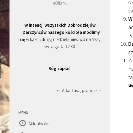
ok
eOfiary
.
ś
W
W intencji wszystkich Dobrodziejów
ad
i Darczyńców naszego kościoła modlimy
Pa
się
w każdą drugą niedzielę miesiąca na Mszy
D
św. o godz. 12.30.
sz
Za
na
Bóg zapłać!
ta
wa
ks. Arkadiusz, proboszcz
MENU
Aktualności