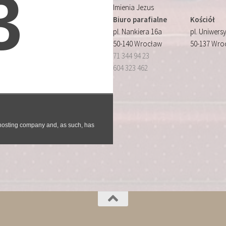
Imienia Jezus
Biuro parafialne
Kościół
pl. Nankiera 16a
pl. Uniwersy
50-140 Wrocław
50-137 Wro
71 344 94 23
604 323 462