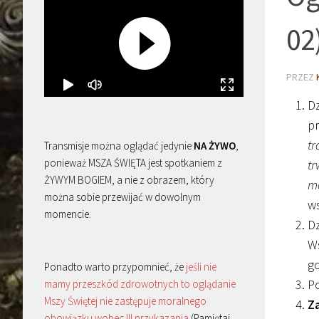
02
PRZEZ
Dz
pr
tr
Transmisje można oglądać jedynie
NA ŻYWO
,
ponieważ MSZA ŚWIĘTA jest spotkaniem z
tr
ŻYWYM BOGIEM, a nie z obrazem, który
mo
można sobie przewijać w dowolnym
ws
momencie.
D
Ws
go
Ponadto warto przypomnieć, że
jeśli nie
Po
mamy przeszkód zdrowotnych to oglądanie
Mszy Świętej nie zastępuje moralnego
Z
obowiązku wobec III przykazania
(Pamiętaj,