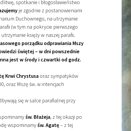
dlitwę, spotkanie i błogosławieństwo
azujemy
je zgodnie z postanowieniami
minarium Duchownego, na utrzymanie
arafii (w tym na pokrycie pierwszego
utrzymanie księży w naszej parafii.
czasowego porządku odprawiania Mszy
spowiedzi świętej – w dni powszednie
nna jest w środy i czwartki od godz.
ę Krwi Chrystusa
oraz sympatyków
0, oraz Mszę św. w intencjach
bywają się w salce parafialnej przy
 wspominamy
św. Błażeja
, z tej okazji po
środę wspominamy
św. Agatę
– z tej