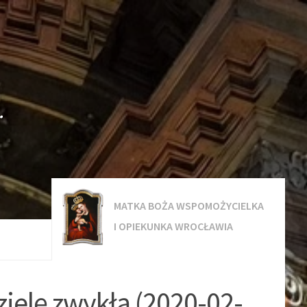
.
MATKA BOŻA WSPOMOŻYCIELKA
I OPIEKUNKA WROCŁAWIA
zielę zwykłą (2020-02-