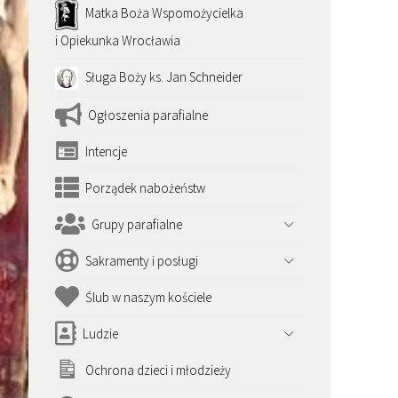
Matka Boża Wspomożycielka
i Opiekunka Wrocławia
Sługa Boży ks. Jan Schneider
Ogłoszenia parafialne
Intencje
Porządek nabożeństw
Grupy parafialne
Sakramenty i posługi
Ślub w naszym kościele
Ludzie
Ochrona dzieci i młodzieży