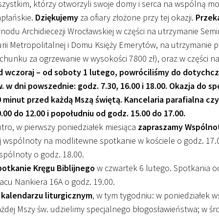
zystkim, którzy otworzyli swoje domy i serca na wspólną mo
płańskie.
Dziękujemy
za ofiary złożone przy tej okazji.
Przek
nodu Archidiecezji Wrocławskiej w części na utrzymanie Se
rii Metropolitalnej i Domu Księży Emerytów, na utrzymanie p
chunku za ogrzewanie w wysokości 7800 zł), oraz w części na 
d wczoraj – od soboty 1 lutego, powróciliśmy do dotych
. w dni powszednie: godz. 7.30, 16.00 i 18.00. Okazja do 
 minut przed każdą Mszą świętą. Kancelaria parafialna czy
.00 do 12.00 i popołudniu od godz. 15.00 do 17.00.
tro, w pierwszy poniedziałek miesiąca
zapraszamy Wspólnot
j wspólnoty na modlitewne spotkanie w kościele o godz. 17.0
pólnoty o godz. 18.00.
potkanie Kręgu Biblijnego
w czwartek 6 lutego. Spotkania od
acu Nankiera 16A o godz. 19.00.
 kalendarzu liturgicznym
, w tym tygodniu: w poniedziałek
żdej Mszy św. udzielimy specjalnego błogosławieństwa; w 