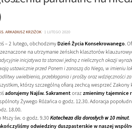
)
KS. ARKADIUSZ KRZIŻOK
·
1 LUTEGO 2020
iś – 2 lutego, obchodzimy
Dzień Życia Konsekrowanego
. O
zeznaczone na utrzymanie żeńskich klasztorów klauzurowych
adycyjnie inicjatywa ta stanowi jedną z nielicznych okazji wyra
wają ustawicznie przed Panem i zanoszą do Niego, w imieniu lo
dlitwy uwielbienia, przebłagania i prośby oraz wdzięczności z
zystkim, którzy szczególną ofiarą zechcą wesprzeć Zakony k
ziś
adorujemy Najśw. Sakrament
oraz
zmienimy tajemnice 
pólnoty Żywego Różańca o godz. 12.30. Adoracja popołudni
dz. 18.00.
 Mszy św. o godz. 9.30
Katecheza dla dorosłych w 10 minut
.
akończyliśmy odwiedziny duszpasterskie w naszej wspólnoc