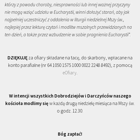
którzy z powodu choroby, niesprawności lub innej ważnej przyczyny
nie mogą wziąć udziału w Eucharystii, winni dołożyć starań, aby jak
najpełniej uczestniczyć z oddalenia w liturgii niedzielnej Mszy św.,
najlepiej przez lekturę czytań i modlitw mszalnych przewidzianych na
ten dzień, a także przez wzbudzenie w sobie pragnienia Eucharystii
”.
DZIĘKUJĘ
za ofiary składane na tacę, do skarbony, wpłacane na
konto parafialne (nr 64 1050 1575 1000 0022 2248 8492), z pomocą
eOfiary
.
W intencji wszystkich Dobrodziejów i Darczyńców naszego
kościoła modlimy się
w każdą drugą niedzielę miesiąca na Mszy św.
o godz. 12.30.
Bóg zapłać!