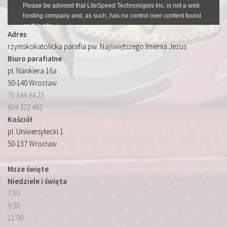
Adres
rzymskokatolicka parafia pw. Najświętszego Imienia Jezus
Biuro parafialne
pl. Nankiera 16a
50-140 Wrocław
71 344 94 23
604 323 462
Kościół
pl. Uniwersytecki 1
50-137 Wrocław
Msze święte
Niedziele i święta
7:30
9:30
11:00