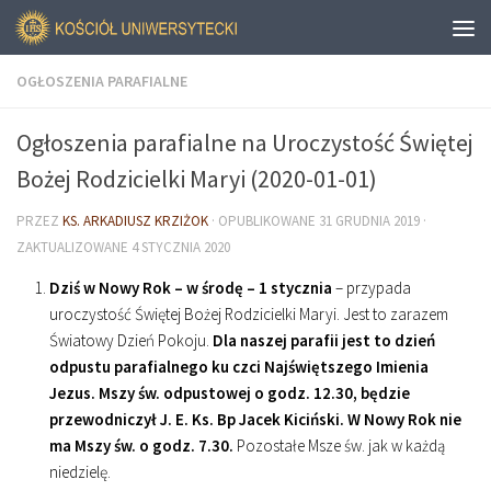
OGŁOSZENIA PARAFIALNE
Ogłoszenia parafialne na Uroczystość Świętej
Bożej Rodzicielki Maryi (2020-01-01)
PRZEZ
KS. ARKADIUSZ KRZIŻOK
· OPUBLIKOWANE
31 GRUDNIA 2019
·
ZAKTUALIZOWANE
4 STYCZNIA 2020
Dziś w Nowy Rok – w środę – 1 stycznia
– przypada
uroczystość Świętej Bożej Rodzicielki Maryi. Jest to zarazem
Światowy Dzień Pokoju.
Dla naszej parafii jest to dzień
odpustu parafialnego ku czci Najświętszego Imienia
Jezus. Mszy św. odpustowej o godz. 12.30, będzie
przewodniczył J. E. Ks. Bp Jacek Kiciński. W Nowy Rok nie
ma Mszy św. o godz. 7.30.
Pozostałe Msze św. jak w każdą
niedzielę.