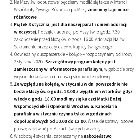
Na Mszy św. odpustowej będziemy modlić się także w intencji
Wspólnoty Żywego Różańca i po Mszy
zmienimy tajemnice
różańcowe
.
Piątek 3 stycznia, jest dla naszej parafii dniem adoracji
wieczystej.
Początek adoracji po Mszy św. o godz. 7.30 i
zakończenie przed Mszą św. o godz. 16.00. Adoracja Najśw.
Sakramentu przez cały dzień w kaplicy św. Ignacego.
Odwiedziny duszpasterskie – kolędę – rozpoczynamy od środy
2 stycznia 2020r.
Szczegółowy program kolędy jest
zamieszczony w informatorze parafialnym
, w gablocie przy
wejściu do kościoła i na naszej stornie internetowej.
Ze względu na kolędę, w styczniu w dni powszednie nie
będzie Mszy św. o godz. 18.00 z wyjątkiem wtorków, gdyż
wtedy o godz. 18.00 modlimy się ku czci Matki Bożej
Wspomożycielki i Opiekunki Wrocławia. Kancelaria
parafialna w styczniu czynna tylko w godzinach
dopołudniowych od 10.00 do 12.00.
Wszelkie sprawy losowe
proszę załatwiać po Mszach świętych w zakrystii.
W sobotę 4 stycznia, zapraszamy na
nabożeństwo