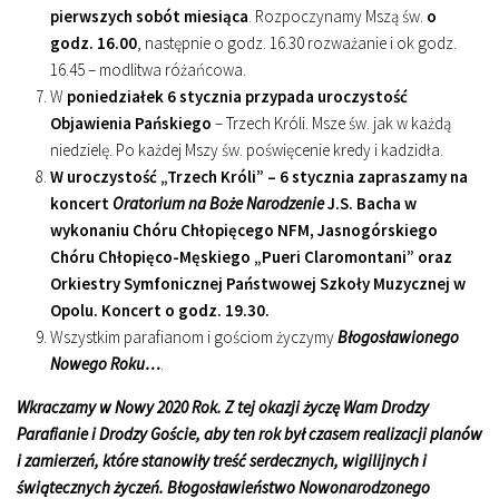
pierwszych sobót miesiąca
. Rozpoczynamy Mszą św.
o
godz. 16.00
, następnie o godz. 16.30 rozważanie i ok godz.
16.45 – modlitwa różańcowa.
W
poniedziałek 6 stycznia przypada uroczystość
Objawienia Pańskiego
– Trzech Króli. Msze św. jak w każdą
niedzielę. Po każdej Mszy św. poświęcenie kredy i kadzidła.
W uroczystość „Trzech Króli” – 6 stycznia zapraszamy na
koncert
Oratorium na Boże Narodzenie
J.S. Bacha w
wykonaniu Chóru Chłopięcego NFM, Jasnogórskiego
Chóru Chłopięco-Męskiego „Pueri Claromontani” oraz
Orkiestry Symfonicznej Państwowej Szkoły Muzycznej w
Opolu. Koncert o godz. 19.30.
Wszystkim parafianom i gościom życzymy
Błogosławionego
Nowego Roku…
.
Wkraczamy w Nowy 2020 Rok. Z tej okazji życzę Wam Drodzy
Parafianie i Drodzy Goście, aby ten rok był czasem realizacji planów
i zamierzeń, które stanowiły treść serdecznych, wigilijnych i
świątecznych życzeń. Błogosławieństwo Nowonarodzonego