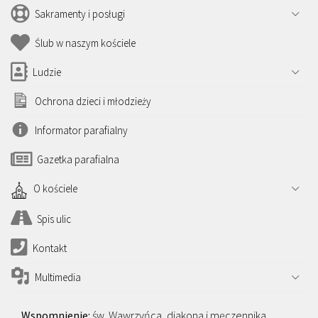
Sakramenty i posługi
Ślub w naszym kościele
Ludzie
Ochrona dzieci i młodzieży
Informator parafialny
Gazetka parafialna
O kościele
Spis ulic
Kontakt
Multimedia
św. Wawrzyńca, diakona i męczennika,