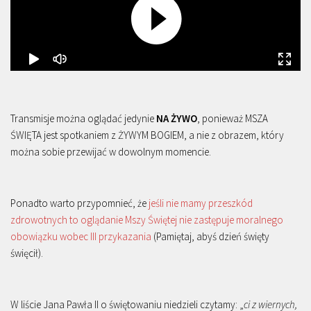
Transmisje można oglądać jedynie
NA ŻYWO
, ponieważ MSZA
ŚWIĘTA jest spotkaniem z ŻYWYM BOGIEM, a nie z obrazem, który
można sobie przewijać w dowolnym momencie.
Ponadto warto przypomnieć, że
jeśli nie mamy przeszkód
zdrowotnych to oglądanie Mszy Świętej nie zastępuje moralnego
obowiązku wobec III przykazania
(Pamiętaj, abyś dzień święty
święcił).
W liście Jana Pawła II o świętowaniu niedzieli czytamy: „
ci z wiernych,