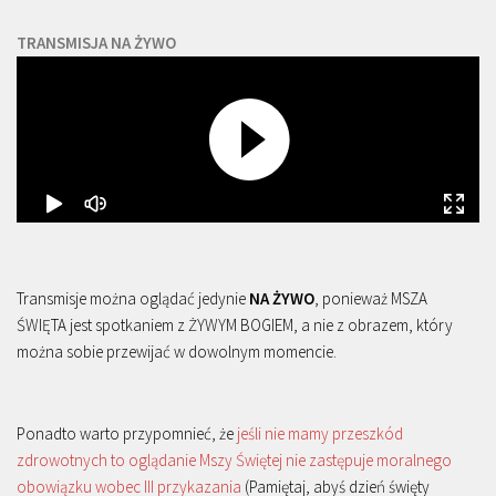
TRANSMISJA NA ŻYWO
Transmisje można oglądać jedynie
NA ŻYWO
, ponieważ MSZA
ŚWIĘTA jest spotkaniem z ŻYWYM BOGIEM, a nie z obrazem, który
można sobie przewijać w dowolnym momencie.
Ponadto warto przypomnieć, że
jeśli nie mamy przeszkód
zdrowotnych to oglądanie Mszy Świętej nie zastępuje moralnego
obowiązku wobec III przykazania
(Pamiętaj, abyś dzień święty