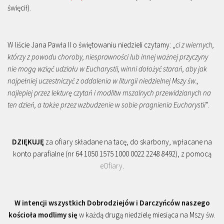
święcił).
W liście Jana Pawła II o świętowaniu niedzieli czytamy: „
ci z wiernych,
którzy z powodu choroby, niesprawności lub innej ważnej przyczyny
nie mogą wziąć udziału w Eucharystii, winni dołożyć starań, aby jak
najpełniej uczestniczyć z oddalenia w liturgii niedzielnej Mszy św.,
najlepiej przez lekturę czytań i modlitw mszalnych przewidzianych na
ten dzień, a także przez wzbudzenie w sobie pragnienia Eucharystii
”.
DZIĘKUJĘ
za ofiary składane na tacę, do skarbony, wpłacane na
konto parafialne (nr 64 1050 1575 1000 0022 2248 8492), z pomocą
eOfiary
.
W intencji wszystkich Dobrodziejów i Darczyńców naszego
kościoła modlimy się
w każdą drugą niedzielę miesiąca na Mszy św.