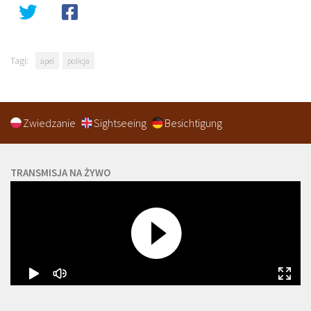
Tagi:
apel
policja
Zwiedzanie
Sightseeing
Besichtigung
TRANSMISJA NA ŻYWO