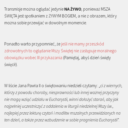
Transmisje można oglądać jedynie
NA ŻYWO
, ponieważ MSZA
ŚWIĘTA jest spotkaniem z ŻYWYM BOGIEM, a nie z obrazem, który
można sobie przewijać w dowolnym momencie.
Ponadto warto przypomnieć, że
jeśli nie mamy przeszkód
zdrowotnych to oglądanie Mszy Świętej nie zastępuje moralnego
obowiązku wobec III przykazania
(Pamiętaj, abyś dzień święty
święcił).
W liście Jana Pawła II o świętowaniu niedzieli czytamy: „
ci z wiernych,
którzy z powodu choroby, niesprawności lub innej ważnej przyczyny
nie mogą wziąć udziału w Eucharystii, winni dołożyć starań, aby jak
najpełniej uczestniczyć z oddalenia w liturgii niedzielnej Mszy św.,
najlepiej przez lekturę czytań i modlitw mszalnych przewidzianych na
ten dzień, a także przez wzbudzenie w sobie pragnienia Eucharystii
”.