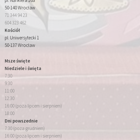
pl. Nankiera 16a
50-140 Wrocław
71 344 94 23
604 323 462
Kościół
pl. Uniwersytecki 1
50-137 Wrocław
Msze święte
Niedziele i święta
7:30
9:30
11:00
12:30
16:00 (poza lipcem i sierpniem)
18:00
Dni powszednie
7:30 (poza grudniem)
16:00 (poza lipcem i sierpniem)