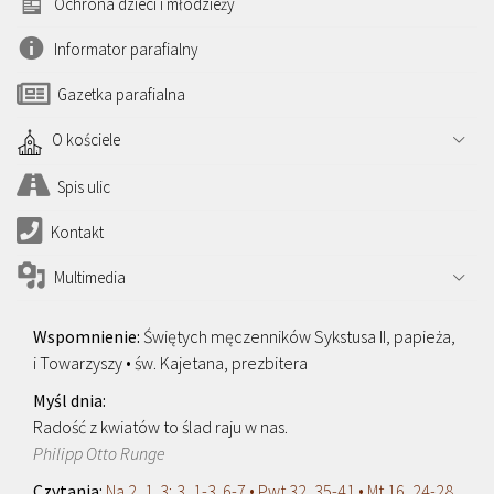
Ochrona dzieci i młodzieży
Informator parafialny
Gazetka parafialna
O kościele
Spis ulic
Kontakt
Multimedia
Świętych męczenników Sykstusa II, papieża,
i Towarzyszy • św. Kajetana, prezbitera
Radość z kwiatów to ślad raju w nas.
Philipp Otto Runge
Na 2, 1. 3; 3, 1-3. 6-7 • Pwt 32, 35-41 • Mt 16, 24-28