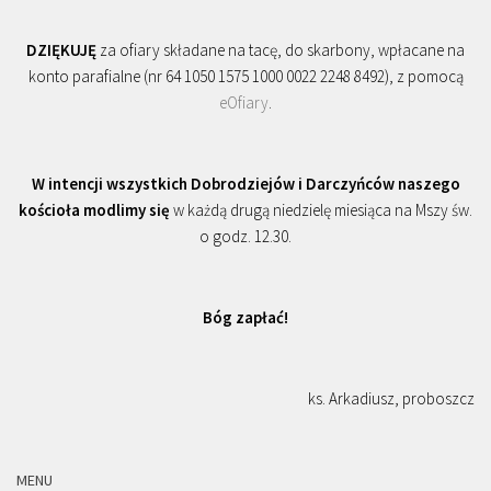
DZIĘKUJĘ
za ofiary składane na tacę, do skarbony, wpłacane na
konto parafialne (nr 64 1050 1575 1000 0022 2248 8492), z pomocą
eOfiary
.
W intencji wszystkich Dobrodziejów i Darczyńców naszego
kościoła modlimy się
w każdą drugą niedzielę miesiąca na Mszy św.
o godz. 12.30.
Bóg zapłać!
ks. Arkadiusz, proboszcz
MENU