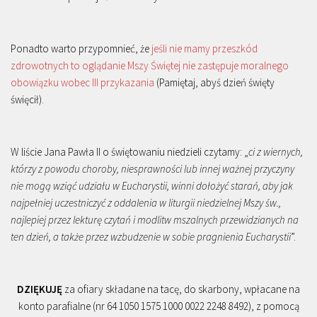
Ponadto warto przypomnieć, że
jeśli nie mamy przeszkód
zdrowotnych to oglądanie Mszy Świętej nie zastępuje moralnego
obowiązku wobec III przykazania
(Pamiętaj, abyś dzień święty
święcił).
W liście Jana Pawła II o świętowaniu niedzieli czytamy: „
ci z wiernych,
którzy z powodu choroby, niesprawności lub innej ważnej przyczyny
nie mogą wziąć udziału w Eucharystii, winni dołożyć starań, aby jak
najpełniej uczestniczyć z oddalenia w liturgii niedzielnej Mszy św.,
najlepiej przez lekturę czytań i modlitw mszalnych przewidzianych na
ten dzień, a także przez wzbudzenie w sobie pragnienia Eucharystii
”.
DZIĘKUJĘ
za ofiary składane na tacę, do skarbony, wpłacane na
konto parafialne (nr 64 1050 1575 1000 0022 2248 8492), z pomocą