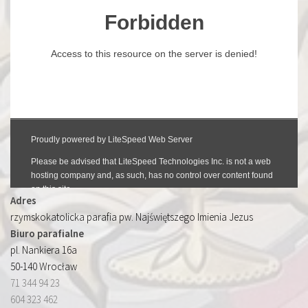
Adres
rzymskokatolicka parafia pw. Najświętszego Imienia Jezus
Biuro parafialne
pl. Nankiera 16a
50-140 Wrocław
71 344 94 23
604 323 462