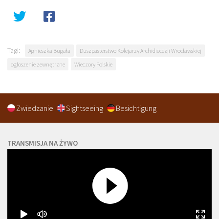
Tagi:
Agnieszka Bugała
Duszpasterstwo Kolejarzy Archidiecezji Wrocławskiej
ogłoszenie zewnętrzne
Wieczory Polskie
Zwiedzanie
Sightseeing
Besichtigung
TRANSMISJA NA ŻYWO