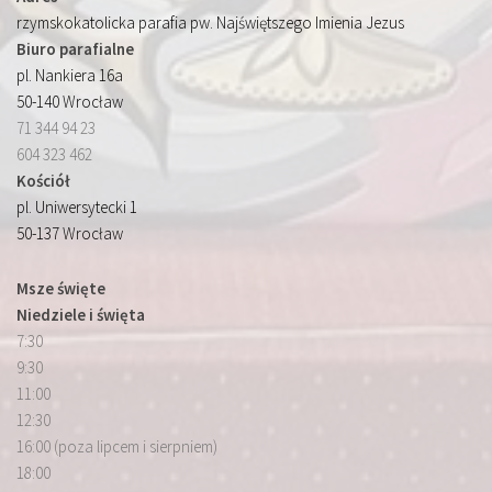
rzymskokatolicka parafia pw. Najświętszego Imienia Jezus
Biuro parafialne
pl. Nankiera 16a
50-140 Wrocław
71 344 94 23
604 323 462
Kościół
pl. Uniwersytecki 1
50-137 Wrocław
Msze święte
Niedziele i święta
7:30
9:30
11:00
12:30
16:00 (poza lipcem i sierpniem)
18:00