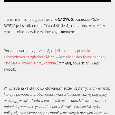
Transmisje można oglądać jedynie
NA ŻYWO
, ponieważ MSZA
ŚWIĘTA jest spotkaniem z ŻYWYM BOGIEM, a nie z obrazem, który
można sobie przewijać w dowolnym momencie.
Ponadto warto przypomnieć, że
jeśli nie mamy przeszkód
zdrowotnych to oglądanie Mszy Świętej nie zastępuje moralnego
obowiązku wobec III przykazania
(Pamiętaj, abyś dzień święty
święcił).
W liście Jana Pawła II o świętowaniu niedzieli czytamy: „
ci z wiernych,
którzy z powodu choroby, niesprawności lub innej ważnej przyczyny
nie mogą wziąć udziału w Eucharystii, winni dołożyć starań, aby jak
najpełniej uczestniczyć z oddalenia w liturgii niedzielnej Mszy św.,
najlepiej przez lekturę czytań i modlitw mszalnych przewidzianych na