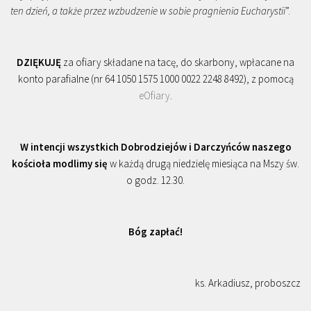
ten dzień, a także przez wzbudzenie w sobie pragnienia Eucharystii
”.
DZIĘKUJĘ
za ofiary składane na tacę, do skarbony, wpłacane na
konto parafialne (nr 64 1050 1575 1000 0022 2248 8492), z pomocą
eOfiary
.
W intencji wszystkich Dobrodziejów i Darczyńców naszego
kościoła modlimy się
w każdą drugą niedzielę miesiąca na Mszy św.
o godz. 12.30.
Bóg zapłać!
ks. Arkadiusz, proboszcz