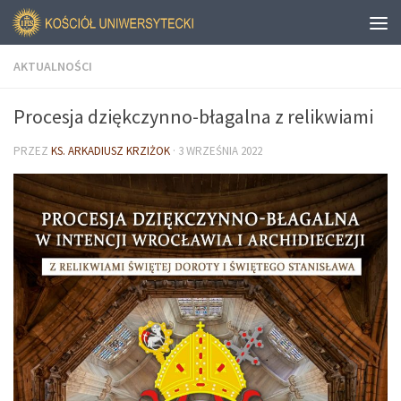
AKTUALNOŚCI
Procesja dziękczynno-błagalna z relikwiami
PRZEZ
KS. ARKADIUSZ KRZIŻOK
·
3 WRZEŚNIA 2022