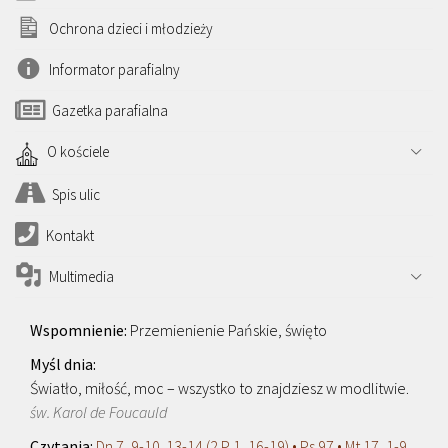
Ochrona dzieci i młodzieży
Informator parafialny
Gazetka parafialna
O kościele
Spis ulic
Kontakt
Multimedia
Przemienienie Pańskie, święto
Światło, miłość, moc – wszystko to znajdziesz w modlitwie.
św. Karol de Foucauld
Dn 7, 9-10. 13-14 (2 P 1, 16-19) • Ps 97 • Mt 17, 1-9