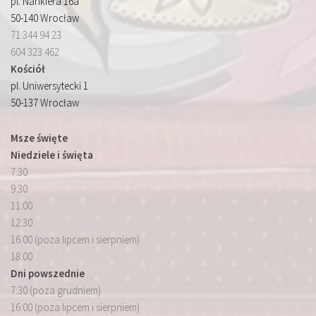
pl. Nankiera 16a
50-140 Wrocław
71 344 94 23
604 323 462
Kościół
pl. Uniwersytecki 1
50-137 Wrocław
Msze święte
Niedziele i święta
7:30
9:30
11:00
12:30
16:00 (poza lipcem i sierpniem)
18:00
Dni powszednie
7:30 (poza grudniem)
16:00 (poza lipcem i sierpniem)