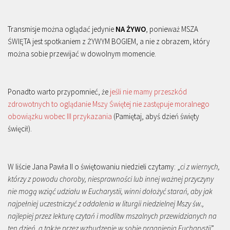
Transmisje można oglądać jedynie
NA ŻYWO
, ponieważ MSZA
ŚWIĘTA jest spotkaniem z ŻYWYM BOGIEM, a nie z obrazem, który
można sobie przewijać w dowolnym momencie.
Ponadto warto przypomnieć, że
jeśli nie mamy przeszkód
zdrowotnych to oglądanie Mszy Świętej nie zastępuje moralnego
obowiązku wobec III przykazania
(Pamiętaj, abyś dzień święty
święcił).
W liście Jana Pawła II o świętowaniu niedzieli czytamy: „
ci z wiernych,
którzy z powodu choroby, niesprawności lub innej ważnej przyczyny
nie mogą wziąć udziału w Eucharystii, winni dołożyć starań, aby jak
najpełniej uczestniczyć z oddalenia w liturgii niedzielnej Mszy św.,
najlepiej przez lekturę czytań i modlitw mszalnych przewidzianych na
ten dzień, a także przez wzbudzenie w sobie pragnienia Eucharystii
”.