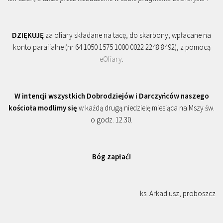
DZIĘKUJĘ
za ofiary składane na tacę, do skarbony, wpłacane na
konto parafialne (nr 64 1050 1575 1000 0022 2248 8492), z pomocą
eOfiary
.
W intencji wszystkich Dobrodziejów i Darczyńców naszego
kościoła modlimy się
w każdą drugą niedzielę miesiąca na Mszy św.
o godz. 12.30.
Bóg zapłać!
ks. Arkadiusz, proboszcz