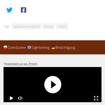
Tagi:
ogłoszenie zewnętrzne
procesja
relikwie
Zwiedzanie
Sightseeing
Besichtigung
TRANSMISJA NA ŻYWO