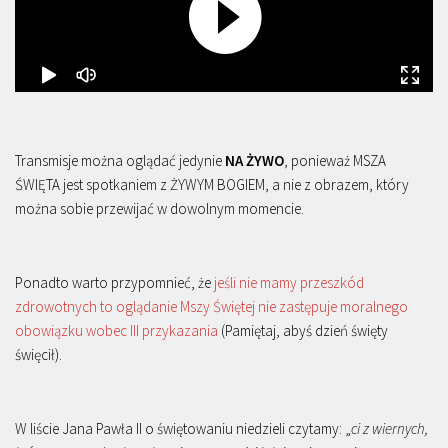
Transmisje można oglądać jedynie
NA ŻYWO
, ponieważ MSZA
ŚWIĘTA jest spotkaniem z ŻYWYM BOGIEM, a nie z obrazem, który
można sobie przewijać w dowolnym momencie.
Ponadto warto przypomnieć, że
jeśli nie mamy przeszkód
zdrowotnych to oglądanie Mszy Świętej nie zastępuje moralnego
obowiązku wobec III przykazania
(Pamiętaj, abyś dzień święty
święcił).
W liście Jana Pawła II o świętowaniu niedzieli czytamy: „
ci z wiernych,