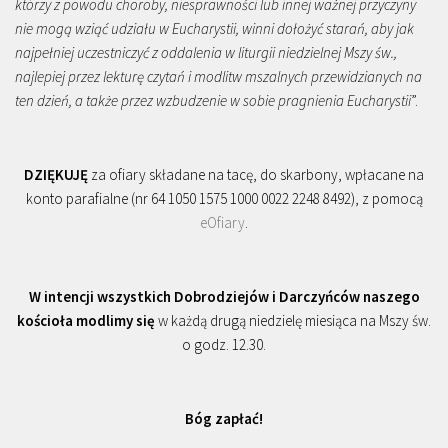
którzy z powodu choroby, niesprawności lub innej ważnej przyczyny
nie mogą wziąć udziału w Eucharystii, winni dołożyć starań, aby jak
najpełniej uczestniczyć z oddalenia w liturgii niedzielnej Mszy św.,
najlepiej przez lekturę czytań i modlitw mszalnych przewidzianych na
ten dzień, a także przez wzbudzenie w sobie pragnienia Eucharystii
”.
DZIĘKUJĘ
za ofiary składane na tacę, do skarbony, wpłacane na
konto parafialne (nr 64 1050 1575 1000 0022 2248 8492), z pomocą
eOfiary
.
W intencji wszystkich Dobrodziejów i Darczyńców naszego
kościoła modlimy się
w każdą drugą niedzielę miesiąca na Mszy św.
o godz. 12.30.
Bóg zapłać!