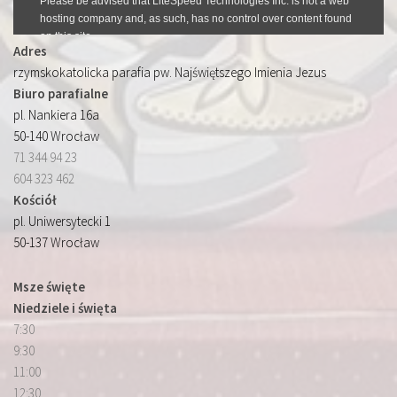
Adres
rzymskokatolicka parafia pw. Najświętszego Imienia Jezus
Biuro parafialne
pl. Nankiera 16a
50-140 Wrocław
71 344 94 23
604 323 462
Kościół
pl. Uniwersytecki 1
50-137 Wrocław
Msze święte
Niedziele i święta
7:30
9:30
11:00
12:30