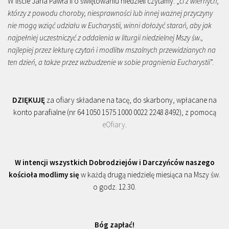
W liście Jana Pawła II o świętowaniu niedzieli czytamy: „
ci z wiernych,
którzy z powodu choroby, niesprawności lub innej ważnej przyczyny
nie mogą wziąć udziału w Eucharystii, winni dołożyć starań, aby jak
najpełniej uczestniczyć z oddalenia w liturgii niedzielnej Mszy św.,
najlepiej przez lekturę czytań i modlitw mszalnych przewidzianych na
ten dzień, a także przez wzbudzenie w sobie pragnienia Eucharystii
”.
DZIĘKUJĘ
za ofiary składane na tacę, do skarbony, wpłacane na
konto parafialne (nr 64 1050 1575 1000 0022 2248 8492), z pomocą
eOfiary
.
W intencji wszystkich Dobrodziejów i Darczyńców naszego
kościoła modlimy się
w każdą drugą niedzielę miesiąca na Mszy św.
o godz. 12.30.
Bóg zapłać!