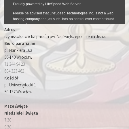
Adres
rzymskokatolicka parafia pw. Najświętszego Imienia Jezus
Biuro parafialne
pl. Nankiera 16a
50-140 Wrocław
71 344 94 23
604 323 462
Kościół
pl. Uniwersytecki 1
50-137 Wrocław
Msze święte
Niedziele i święta
7:30
9:30