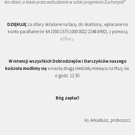
ten dzień, a także przez wzbudzenie w sobie pragnienia Eucharystii
”.
DZIĘKUJĘ
za ofiary składane na tacę, do skarbony, wpłacane na
konto parafialne (nr 64 1050 1575 1000 0022 2248 8492), z pomocą
eOfiary
.
W intencji wszystkich Dobrodziejów i Darczyńców naszego
kościoła modlimy się
w każdą drugą niedzielę miesiąca na Mszy św.
o godz. 12.30.
Bóg zapłać!
ks. Arkadiusz, proboszcz