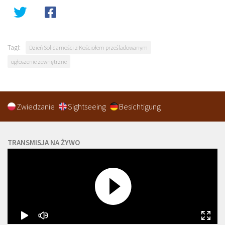
Tagi:
Dzień Solidarności z Kościołem prześladowanym
ogłoszenie zewnętrzne
Zwiedzanie
Sightseeing
Besichtigung
TRANSMISJA NA ŻYWO