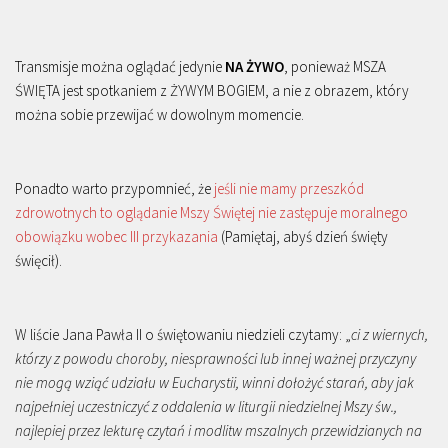
Transmisje można oglądać jedynie
NA ŻYWO
, ponieważ MSZA
ŚWIĘTA jest spotkaniem z ŻYWYM BOGIEM, a nie z obrazem, który
można sobie przewijać w dowolnym momencie.
Ponadto warto przypomnieć, że
jeśli nie mamy przeszkód
zdrowotnych to oglądanie Mszy Świętej nie zastępuje moralnego
obowiązku wobec III przykazania
(Pamiętaj, abyś dzień święty
święcił).
W liście Jana Pawła II o świętowaniu niedzieli czytamy: „
ci z wiernych,
którzy z powodu choroby, niesprawności lub innej ważnej przyczyny
nie mogą wziąć udziału w Eucharystii, winni dołożyć starań, aby jak
najpełniej uczestniczyć z oddalenia w liturgii niedzielnej Mszy św.,
najlepiej przez lekturę czytań i modlitw mszalnych przewidzianych na