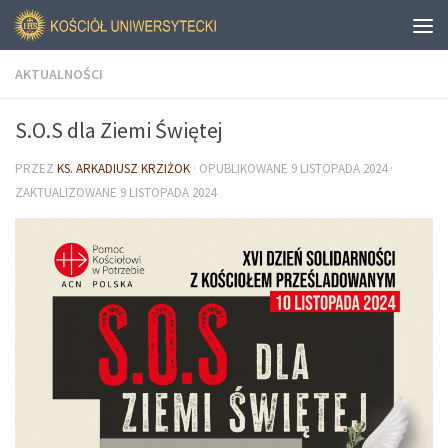
AKTUALNOŚCI
S.O.S dla Ziemi Świętej
PRZEZ
KS. ARKADIUSZ KRZIŻOK
· OPUBLIKOWANE
9 LISTOPADA 2024
·
ZAKTUALIZOWANE
9 LISTOPADA 2024