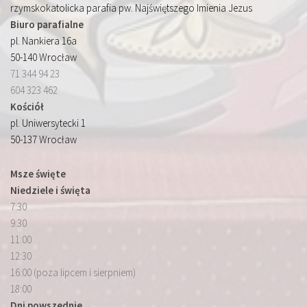
rzymskokatolicka parafia pw. Najświętszego Imienia Jezus
Biuro parafialne
pl. Nankiera 16a
50-140 Wrocław
71 344 94 23
604 323 462
Kościół
pl. Uniwersytecki 1
50-137 Wrocław
Msze święte
Niedziele i święta
7:30
9:30
11:00
12:30
16:00 (poza lipcem i sierpniem)
18:00
Dni powszednie