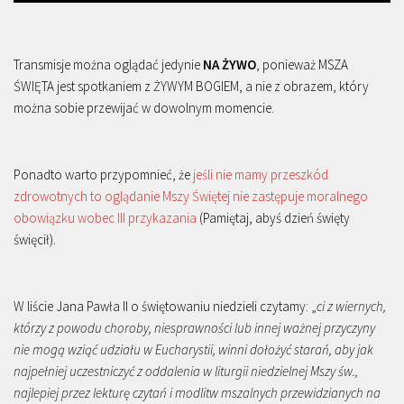
Transmisje można oglądać jedynie
NA ŻYWO
, ponieważ MSZA
ŚWIĘTA jest spotkaniem z ŻYWYM BOGIEM, a nie z obrazem, który
można sobie przewijać w dowolnym momencie.
Ponadto warto przypomnieć, że
jeśli nie mamy przeszkód
zdrowotnych to oglądanie Mszy Świętej nie zastępuje moralnego
obowiązku wobec III przykazania
(Pamiętaj, abyś dzień święty
święcił).
W liście Jana Pawła II o świętowaniu niedzieli czytamy: „
ci z wiernych,
którzy z powodu choroby, niesprawności lub innej ważnej przyczyny
nie mogą wziąć udziału w Eucharystii, winni dołożyć starań, aby jak
najpełniej uczestniczyć z oddalenia w liturgii niedzielnej Mszy św.,
najlepiej przez lekturę czytań i modlitw mszalnych przewidzianych na