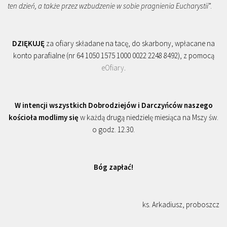
ten dzień, a także przez wzbudzenie w sobie pragnienia Eucharystii
”.
DZIĘKUJĘ
za ofiary składane na tacę, do skarbony, wpłacane na
konto parafialne (nr 64 1050 1575 1000 0022 2248 8492), z pomocą
eOfiary
.
W intencji wszystkich Dobrodziejów i Darczyńców naszego
kościoła modlimy się
w każdą drugą niedzielę miesiąca na Mszy św.
o godz. 12.30.
Bóg zapłać!
ks. Arkadiusz, proboszcz