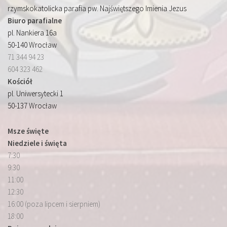
rzymskokatolicka parafia pw. Najświętszego Imienia Jezus
Biuro parafialne
pl. Nankiera 16a
50-140 Wrocław
71 344 94 23
604 323 462
Kościół
pl. Uniwersytecki 1
50-137 Wrocław
Msze święte
Niedziele i święta
7:30
9:30
11:00
12:30
16:00 (poza lipcem i sierpniem)
18:00