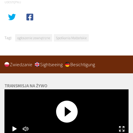
UDOSTĘPNIJ
Tagi:
ogłoszenie zewnętrzne
Spotkania Małżeńskie
Zwiedzanie
Sightseeing
Besichtigung
TRANSMISJA NA ŻYWO