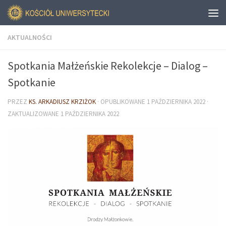
AKTUALNOŚCI
Spotkania Małżeńskie Rekolekcje – Dialog –
Spotkanie
PRZEZ
KS. ARKADIUSZ KRZIŻOK
· OPUBLIKOWANE
1 PAŹDZIERNIKA 2022
·
ZAKTUALIZOWANE
1 PAŹDZIERNIKA 2022