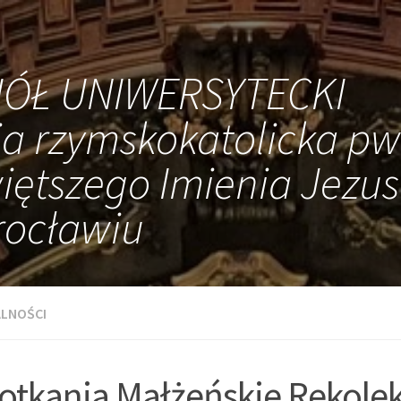
IÓŁ UNIWERSYTECKI
ia rzymskokatolicka pw
iętszego Imienia Jezus
ocławiu
LNOŚCI
otkania Małżeńskie Rekolekc