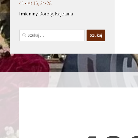
41 • Mt 16, 24-28
Doroty, Kajetana
Szukaj: