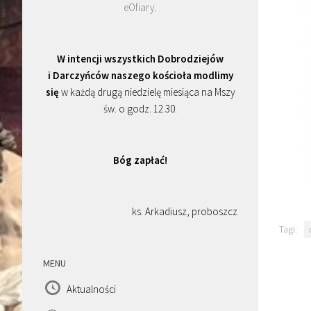
eOfiary
.
W intencji wszystkich Dobrodziejów
i Darczyńców naszego kościoła modlimy
się
w każdą drugą niedzielę miesiąca na Mszy
św. o godz. 12.30.
Bóg zapłać!
ks. Arkadiusz, proboszcz
Tagi:
MENU
Aktualności