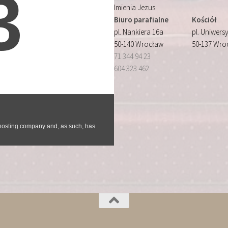
Imienia Jezus
Biuro parafialne
Kościół
pl. Nankiera 16a
pl. Uniwersy
50-140 Wrocław
50-137 Wro
71 344 94 23
604 323 462