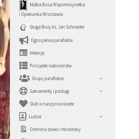
Matka Boża Wspomożycielka
i Opiekunka Wrocławia
Sługa Boży ks. Jan Schneider
Ogłoszenia parafialne
Intencje
Porządek nabożeństw
Grupy parafialne
Sakramenty i posługi
Ślub w naszym kościele
Ludzie
Ochrona dzieci i młodzieży