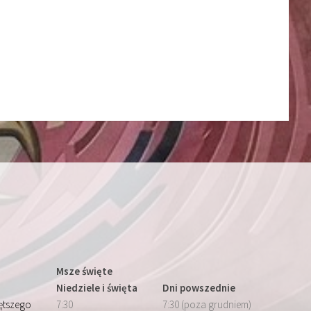
Msze święte
Niedziele i święta
Dni powszednie
iętszego
7:30
7:30 (poza grudniem)