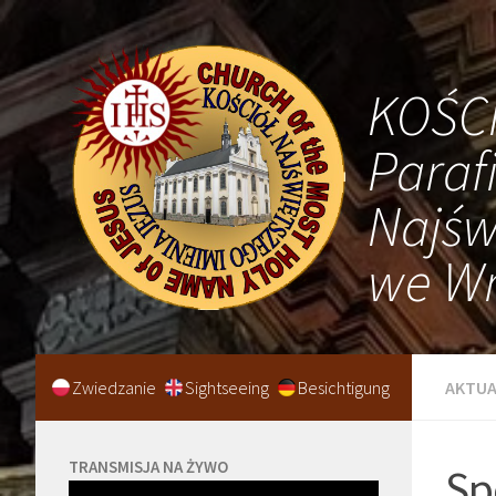
KOŚC
Paraf
Najśw
we Wr
Zwiedzanie
Sightseeing
Besichtigung
AKTUA
TRANSMISJA NA ŻYWO
Sp