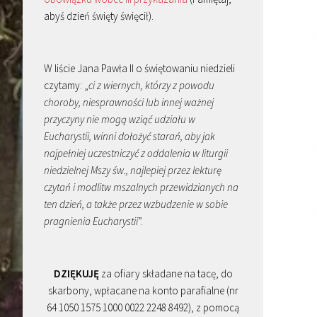
abyś dzień święty święcił).
W liście Jana Pawła II o świętowaniu niedzieli
czytamy: „
ci z wiernych, którzy z powodu
choroby, niesprawności lub innej ważnej
przyczyny nie mogą wziąć udziału w
Eucharystii, winni dołożyć starań, aby jak
najpełniej uczestniczyć z oddalenia w liturgii
niedzielnej Mszy św., najlepiej przez lekturę
czytań i modlitw mszalnych przewidzianych na
ten dzień, a także przez wzbudzenie w sobie
pragnienia Eucharystii
”.
DZIĘKUJĘ
za ofiary składane na tacę, do
skarbony, wpłacane na konto parafialne (nr
64 1050 1575 1000 0022 2248 8492), z pomocą