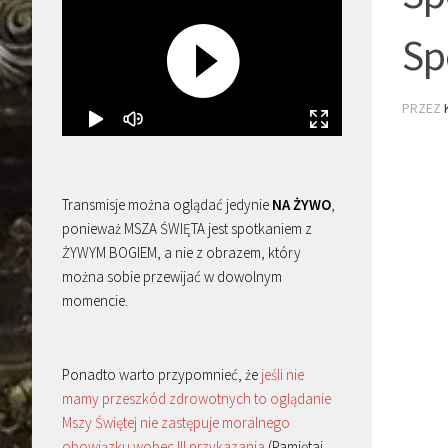
Sp
PRZEZ
Transmisje można oglądać jedynie
NA ŻYWO
,
ponieważ MSZA ŚWIĘTA jest spotkaniem z
ŻYWYM BOGIEM, a nie z obrazem, który
można sobie przewijać w dowolnym
momencie.
Ponadto warto przypomnieć, że
jeśli nie
mamy przeszkód zdrowotnych to oglądanie
Mszy Świętej nie zastępuje moralnego
obowiązku wobec III przykazania
(Pamiętaj,