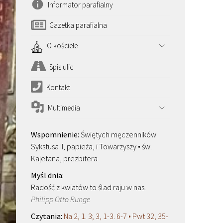
Informator parafialny
Gazetka parafialna
O kościele
Spis ulic
Kontakt
Multimedia
Świętych męczenników
Sykstusa II, papieża, i Towarzyszy • św.
Kajetana, prezbitera
Radość z kwiatów to ślad raju w nas.
Philipp Otto Runge
Na 2, 1. 3; 3, 1-3. 6-7 • Pwt 32, 35-