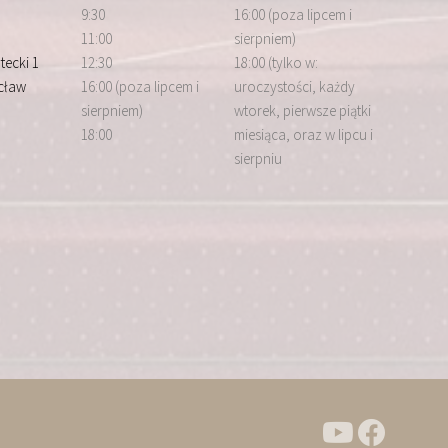
9:30
16:00 (poza lipcem i
11:00
sierpniem)
tecki 1
12:30
18:00 (tylko w:
cław
16:00 (poza lipcem i
uroczystości, każdy
sierpniem)
wtorek, pierwsze piątki
18:00
miesiąca, oraz w lipcu i
sierpniu