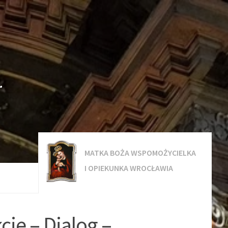
.
MATKA BOŻA WSPOMOŻYCIELKA
I OPIEKUNKA WROCŁAWIA
je – Dialog –