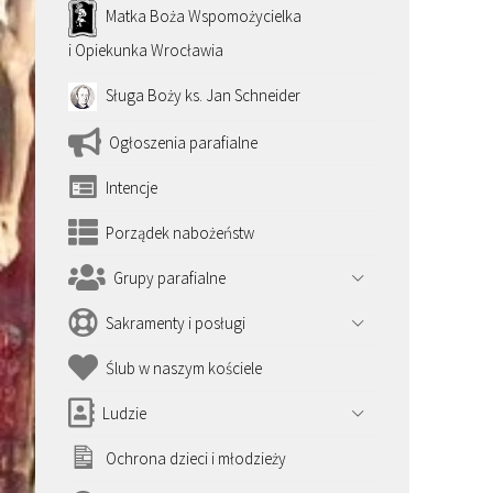
Matka Boża Wspomożycielka
i Opiekunka Wrocławia
Sługa Boży ks. Jan Schneider
Ogłoszenia parafialne
Intencje
Porządek nabożeństw
Grupy parafialne
Sakramenty i posługi
Ślub w naszym kościele
Ludzie
Ochrona dzieci i młodzieży