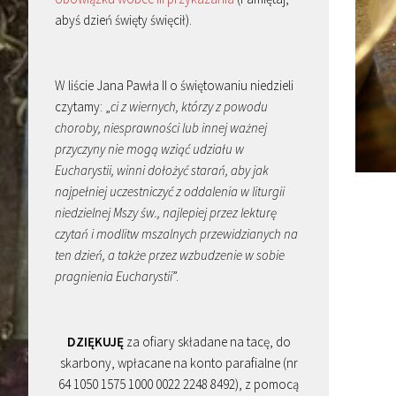
abyś dzień święty święcił).
W liście Jana Pawła II o świętowaniu niedzieli
czytamy: „
ci z wiernych, którzy z powodu
choroby, niesprawności lub innej ważnej
przyczyny nie mogą wziąć udziału w
Eucharystii, winni dołożyć starań, aby jak
najpełniej uczestniczyć z oddalenia w liturgii
niedzielnej Mszy św., najlepiej przez lekturę
czytań i modlitw mszalnych przewidzianych na
ten dzień, a także przez wzbudzenie w sobie
pragnienia Eucharystii
”.
DZIĘKUJĘ
za ofiary składane na tacę, do
skarbony, wpłacane na konto parafialne (nr
64 1050 1575 1000 0022 2248 8492), z pomocą