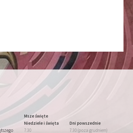
Msze święte
Niedziele i święta
Dni powszednie
iętszego
7:30
7:30 (poza grudniem)