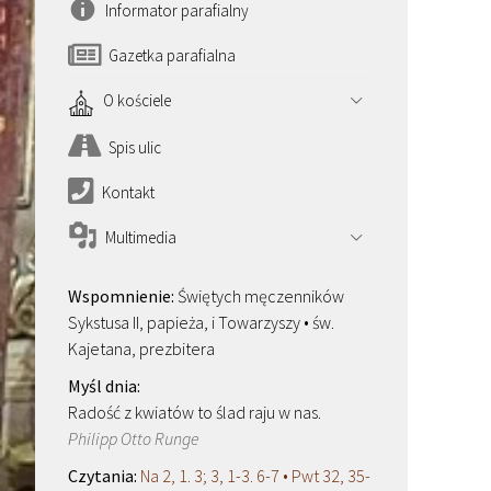
Informator parafialny
Gazetka parafialna
O kościele
Spis ulic
Kontakt
Multimedia
Świętych męczenników
Sykstusa II, papieża, i Towarzyszy • św.
Kajetana, prezbitera
Radość z kwiatów to ślad raju w nas.
Philipp Otto Runge
Na 2, 1. 3; 3, 1-3. 6-7 • Pwt 32, 35-