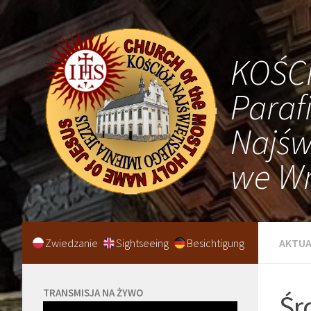
KOŚC
Paraf
Najśw
we Wr
Zwiedzanie
Sightseeing
Besichtigung
AKTUA
TRANSMISJA NA ŻYWO
Śr