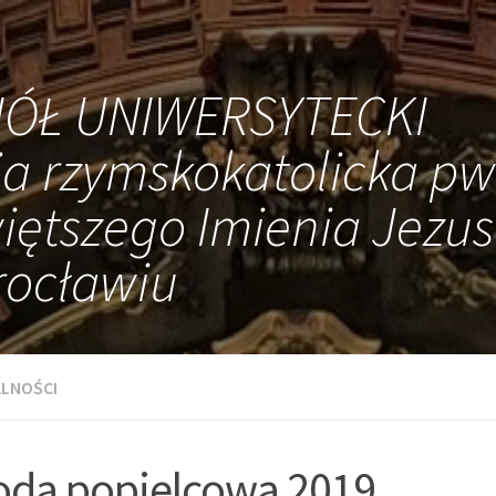
IÓŁ UNIWERSYTECKI
ia rzymskokatolicka pw
iętszego Imienia Jezus
ocławiu
LNOŚCI
oda popielcowa 2019