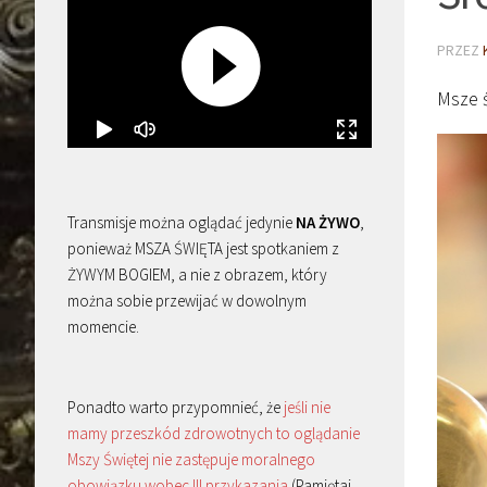
PRZEZ
Msze 
Transmisje można oglądać jedynie
NA ŻYWO
,
ponieważ MSZA ŚWIĘTA jest spotkaniem z
ŻYWYM BOGIEM, a nie z obrazem, który
można sobie przewijać w dowolnym
momencie.
Ponadto warto przypomnieć, że
jeśli nie
mamy przeszkód zdrowotnych to oglądanie
Mszy Świętej nie zastępuje moralnego
obowiązku wobec III przykazania
(Pamiętaj,