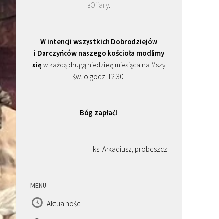
eOfiary
.
W intencji wszystkich Dobrodziejów
i Darczyńców naszego kościoła modlimy
się
w każdą drugą niedzielę miesiąca na Mszy
św. o godz. 12.30.
Bóg zapłać!
ks. Arkadiusz, proboszcz
MENU
Aktualności