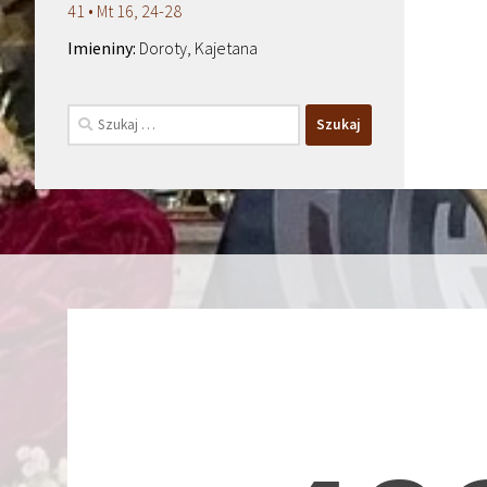
41 • Mt 16, 24-28
Doroty, Kajetana
Szukaj: