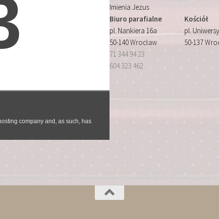
Imienia Jezus
Biuro parafialne
Kościół
pl. Nankiera 16a
pl. Uniwersy
50-140 Wrocław
50-137 Wro
71 344 94 23
604 323 462