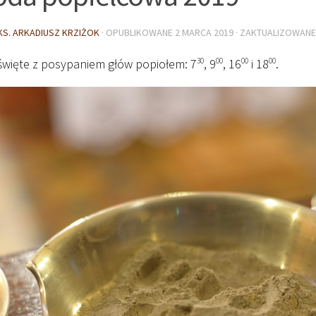
KS. ARKADIUSZ KRZIŻOK
· OPUBLIKOWANE
2 MARCA 2019
· ZAKTUALIZOWAN
święte z posypaniem głów popiołem: 7
30
, 9
00
, 16
00
i 18
00
.