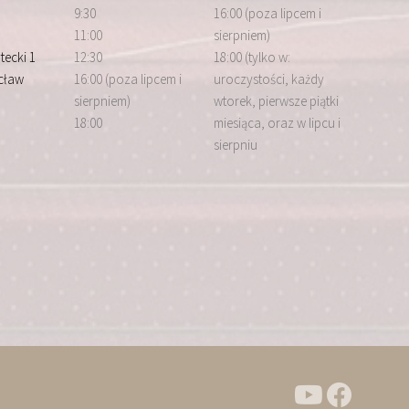
9:30
16:00 (poza lipcem i
11:00
sierpniem)
tecki 1
12:30
18:00 (tylko w:
cław
16:00 (poza lipcem i
uroczystości, każdy
sierpniem)
wtorek, pierwsze piątki
18:00
miesiąca, oraz w lipcu i
sierpniu