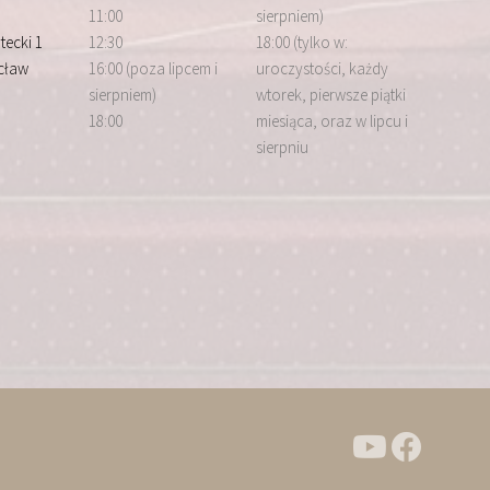
11:00
sierpniem)
tecki 1
12:30
18:00 (tylko w:
cław
16:00 (poza lipcem i
uroczystości, każdy
sierpniem)
wtorek, pierwsze piątki
18:00
miesiąca, oraz w lipcu i
sierpniu