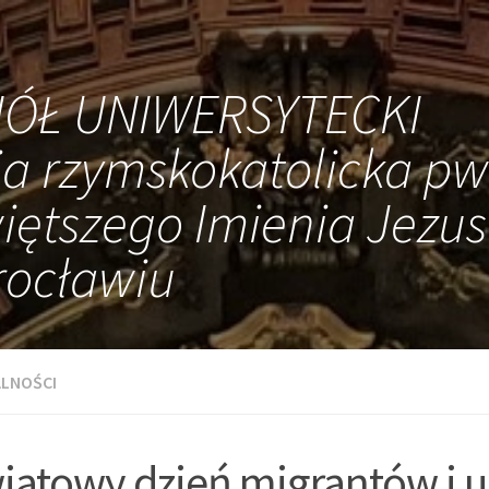
IÓŁ UNIWERSYTECKI
ia rzymskokatolicka pw
iętszego Imienia Jezus
ocławiu
LNOŚCI
iatowy dzień migrantów i