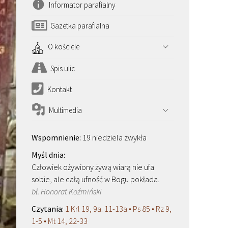
Informator parafialny
Gazetka parafialna
O kościele
Spis ulic
Kontakt
Multimedia
19 niedziela zwykła
Człowiek ożywiony żywą wiarą nie ufa
sobie, ale całą ufność w Bogu pokłada.
bł. Honorat Koźmiński
1 Krl 19, 9a. 11-13a • Ps 85 • Rz 9,
1-5 • Mt 14, 22-33