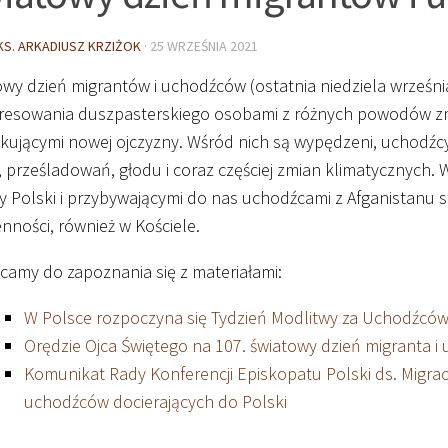
KS. ARKADIUSZ KRZIŻOK
·
25 WRZEŚNIA 2021
wy dzień migrantów i uchodźców (ostatnia niedziela września
eresowania duszpasterskiego osobami z różnych powodów zmi
kującymi nowej ojczyzny. Wśród nich są wypędzeni, uchodźc
 prześladowań, głodu i coraz częściej zmian klimatycznych.
cy Polski i przybywającymi do nas uchodźcami z Afganistanu 
nności, również w Kościele.
camy do zapoznania się z materiałami:
W Polsce rozpoczyna się Tydzień Modlitwy za Uchodźców
Orędzie Ojca Świętego na 107. światowy dzień migranta i
Komunikat Rady Konferencji Episkopatu Polski ds. Migracji
uchodźców docierających do Polski