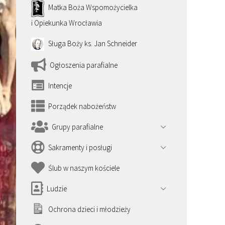
Matka Boża Wspomożycielka
i Opiekunka Wrocławia
Sługa Boży ks. Jan Schneider
Ogłoszenia parafialne
Intencje
Porządek nabożeństw
Grupy parafialne
Sakramenty i posługi
Ślub w naszym kościele
Ludzie
Ochrona dzieci i młodzieży