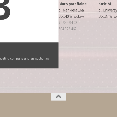
Biuro parafialne
Kościół
pl. Nankiera 16a
pl. Uniwersy
50-140 Wrocław
50-137 Wro
71 344 94 23
604 323 462