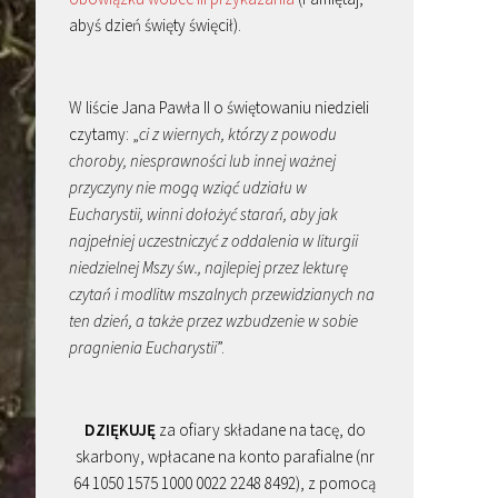
abyś dzień święty święcił).
W liście Jana Pawła II o świętowaniu niedzieli
czytamy: „
ci z wiernych, którzy z powodu
choroby, niesprawności lub innej ważnej
przyczyny nie mogą wziąć udziału w
Eucharystii, winni dołożyć starań, aby jak
najpełniej uczestniczyć z oddalenia w liturgii
niedzielnej Mszy św., najlepiej przez lekturę
czytań i modlitw mszalnych przewidzianych na
ten dzień, a także przez wzbudzenie w sobie
pragnienia Eucharystii
”.
DZIĘKUJĘ
za ofiary składane na tacę, do
skarbony, wpłacane na konto parafialne (nr
64 1050 1575 1000 0022 2248 8492), z pomocą