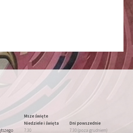
Msze święte
Niedziele i święta
Dni powszednie
iętszego
7:30
7:30 (poza grudniem)