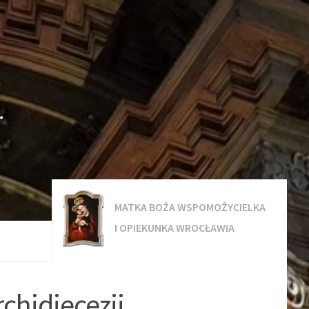
.
MATKA BOŻA WSPOMOŻYCIELKA
I OPIEKUNKA WROCŁAWIA
chidiecezji