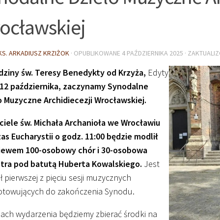
ocławskiej
KS. ARKADIUSZ KRZIŻOK
· OPUBLIKOWANE
4 PAŹDZIERNIKA 2025
· ZAKTUALI
dziny św. Teresy Benedykty od Krzyża,
Edyty
12 października, zaczynamy Synodalne
o Muzyczne Archidiecezji Wrocławskiej.
ciele św. Michała Archanioła we Wrocławiu
as Eucharystii o godz. 11:00 będzie modlił
piewem 100-osobowy chór i 30-osobowa
stra pod batutą Huberta Kowalskiego.
Jest
ał pierwszej z pięciu sesji muzycznych
otowujących do zakończenia Synodu.
ach wydarzenia będziemy zbierać środki na