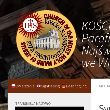
KOŚC
Paraf
Najśw
we Wr
Zwiedzanie
Sightseeing
Besichtigung
AKTUA
TRANSMISJA NA ŻYWO
Sy