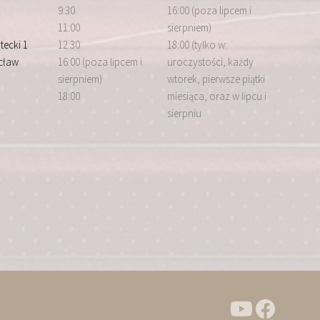
9:30
16:00 (poza lipcem i
11:00
sierpniem)
tecki 1
12:30
18:00 (tylko w:
cław
16:00 (poza lipcem i
uroczystości, każdy
sierpniem)
wtorek, pierwsze piątki
18:00
miesiąca, oraz w lipcu i
sierpniu