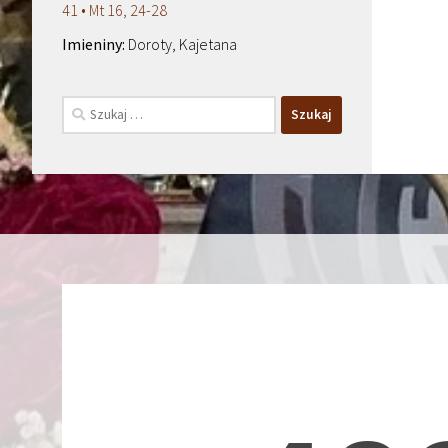
41 • Mt 16, 24-28
Doroty, Kajetana
Szukaj: