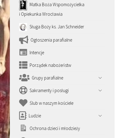
Matka Boża Wspomożycielka
i Opiekunka Wrocławia
Sługa Boży ks. Jan Schneider
Ogłoszenia parafialne
Intencje
Porządek nabożeństw
Grupy parafialne
Sakramenty i posługi
Ślub w naszym kościele
Ludzie
Ochrona dzieci i młodzieży