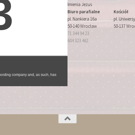
Imienia Jezus
Biuro parafialne
Kościół
pl. Nankiera 16a
pl. Uniwersy
50-140 Wrocław
50-137 Wro
71 344 94 23
604 323 462