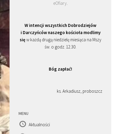
eOfiary
.
W intencji wszystkich Dobrodziejów
i Darczyńców naszego kościoła modlimy
się
w każdą drugą niedzielę miesiąca na Mszy
św. o godz. 12.30.
Bóg zapłać!
ks. Arkadiusz, proboszcz
MENU
Aktualności