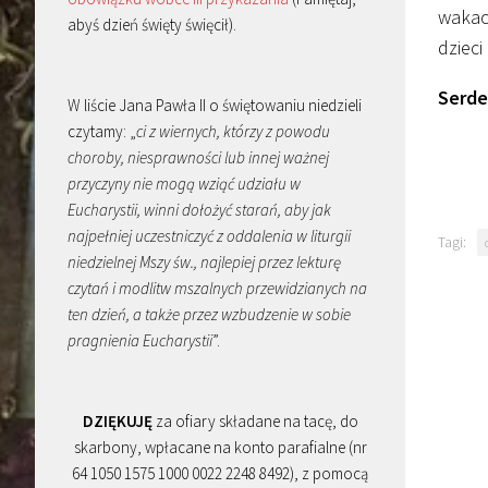
wakac
abyś dzień święty święcił).
dzieci
Serde
W liście Jana Pawła II o świętowaniu niedzieli
czytamy: „
ci z wiernych, którzy z powodu
choroby, niesprawności lub innej ważnej
przyczyny nie mogą wziąć udziału w
Eucharystii, winni dołożyć starań, aby jak
najpełniej uczestniczyć z oddalenia w liturgii
Tagi:
niedzielnej Mszy św., najlepiej przez lekturę
czytań i modlitw mszalnych przewidzianych na
ten dzień, a także przez wzbudzenie w sobie
pragnienia Eucharystii
”.
DZIĘKUJĘ
za ofiary składane na tacę, do
skarbony, wpłacane na konto parafialne (nr
64 1050 1575 1000 0022 2248 8492), z pomocą