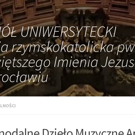
IÓŁ UNIWERSYTECKI
ia rzymskokatolicka pw
iętszego Imienia Jezus
ocławiu
LNOŚCI
nodalne Dzieło Muzyczne Ar