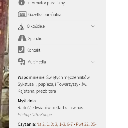
Informator parafialny
Gazetka parafialna
O kościele
Spis ulic
Kontakt
Multimedia
Świętych męczenników
Sykstusa II, papieża, i Towarzyszy • św.
Kajetana, prezbitera
Radość z kwiatów to ślad raju w nas.
Philipp Otto Runge
Na 2, 1. 3; 3, 1-3. 6-7 • Pwt 32, 35-