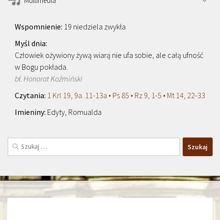
Multimedia
19 niedziela zwykła
Człowiek ożywiony żywą wiarą nie ufa sobie, ale całą ufność
w Bogu pokłada.
bł. Honorat Koźmiński
1 Krl 19, 9a. 11-13a • Ps 85 • Rz 9, 1-5 • Mt 14, 22-33
Edyty, Romualda
Szukaj: