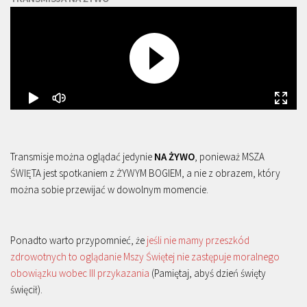
Transmisje można oglądać jedynie
NA ŻYWO
, ponieważ MSZA
ŚWIĘTA jest spotkaniem z ŻYWYM BOGIEM, a nie z obrazem, który
można sobie przewijać w dowolnym momencie.
Ponadto warto przypomnieć, że
jeśli nie mamy przeszkód
zdrowotnych to oglądanie Mszy Świętej nie zastępuje moralnego
obowiązku wobec III przykazania
(Pamiętaj, abyś dzień święty
święcił).