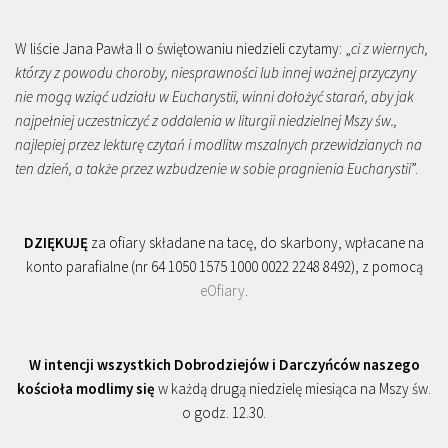
W liście Jana Pawła II o świętowaniu niedzieli czytamy: „
ci z wiernych,
którzy z powodu choroby, niesprawności lub innej ważnej przyczyny
nie mogą wziąć udziału w Eucharystii, winni dołożyć starań, aby jak
najpełniej uczestniczyć z oddalenia w liturgii niedzielnej Mszy św.,
najlepiej przez lekturę czytań i modlitw mszalnych przewidzianych na
ten dzień, a także przez wzbudzenie w sobie pragnienia Eucharystii
”.
DZIĘKUJĘ
za ofiary składane na tacę, do skarbony, wpłacane na
konto parafialne (nr 64 1050 1575 1000 0022 2248 8492), z pomocą
eOfiary
.
W intencji wszystkich Dobrodziejów i Darczyńców naszego
kościoła modlimy się
w każdą drugą niedzielę miesiąca na Mszy św.
o godz. 12.30.