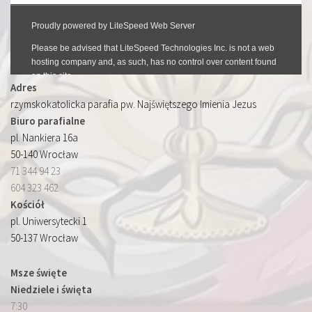
Adres
rzymskokatolicka parafia pw. Najświętszego Imienia Jezus
Biuro parafialne
pl. Nankiera 16a
50-140 Wrocław
71 344 94 23
604 323 462
Kościół
pl. Uniwersytecki 1
50-137 Wrocław
Msze święte
Niedziele i święta
7:30