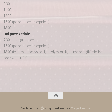
9:30
11:00
12:30
16:00 (poza lipcem i sierpniem)
18:00
Dni powszednie
7:30 (poza grudniem)
16:00 (poza lipcem i sierpniem)
18:00 (tylko w: uroczystości, każdy wtorek, pierwsze piątki miesiąca,
oraz w lipcu i sierpniu
Zasilane przez
- Zaprojektowany z
Motyw Hueman