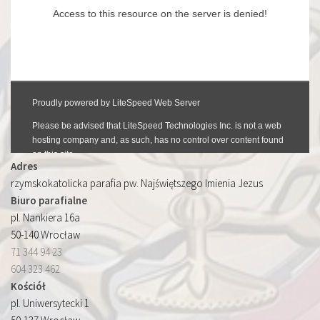
Adres
rzymskokatolicka parafia pw. Najświętszego Imienia Jezus
Biuro parafialne
pl. Nankiera 16a
50-140 Wrocław
71 344 94 23
604 323 462
Kościół
pl. Uniwersytecki 1