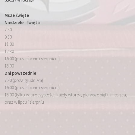
50-137 Wrocław
Msze święte
Niedziele i święta
7:30
9:30
11:00
12:30
16:00 (poza lipcem i sierpniem)
18:00
Dni powszednie
7:30 (poza grudniem)
16:00 (poza lipcem i sierpniem)
18:00 (tylko w: uroczystości, każdy wtorek, pierwsze piątki miesiąca,
oraz w lipcu i sierpniu