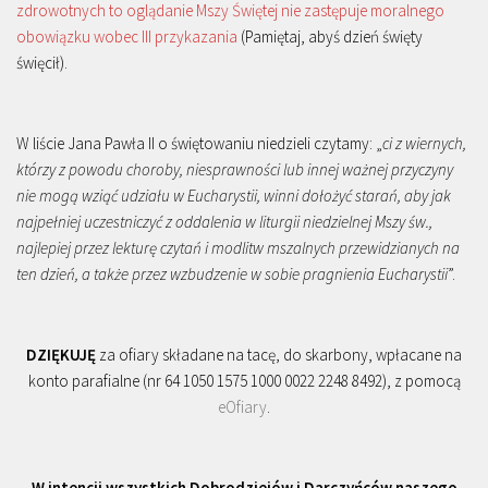
zdrowotnych to oglądanie Mszy Świętej nie zastępuje moralnego
obowiązku wobec III przykazania
(Pamiętaj, abyś dzień święty
święcił).
W liście Jana Pawła II o świętowaniu niedzieli czytamy: „
ci z wiernych,
którzy z powodu choroby, niesprawności lub innej ważnej przyczyny
nie mogą wziąć udziału w Eucharystii, winni dołożyć starań, aby jak
najpełniej uczestniczyć z oddalenia w liturgii niedzielnej Mszy św.,
najlepiej przez lekturę czytań i modlitw mszalnych przewidzianych na
ten dzień, a także przez wzbudzenie w sobie pragnienia Eucharystii
”.
DZIĘKUJĘ
za ofiary składane na tacę, do skarbony, wpłacane na
konto parafialne (nr 64 1050 1575 1000 0022 2248 8492), z pomocą
eOfiary
.
W intencji wszystkich Dobrodziejów i Darczyńców naszego