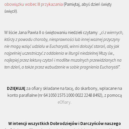
obowiązku wobec III przykazania
(Pamiętaj, abyś dzień święty
święcił).
W liście Jana Pawła II o świętowaniu niedzieli czytamy: „
ci z wiernych,
którzy z powodu choroby, niesprawności lub innej ważnej przyczyny
nie mogą wziąć udziału w Eucharystii, winni dołożyć starań, aby jak
najpełniej uczestniczyć z oddalenia w liturgii niedzielnej Mszy św.,
najlepiej przez lekturę czytań i modlitw mszalnych przewidzianych na
ten dzień, a także przez wzbudzenie w sobie pragnienia Eucharystii
”.
DZIĘKUJĘ
za ofiary składane na tacę, do skarbony, wpłacane na
konto parafialne (nr 64 1050 1575 1000 0022 2248 8492), z pomocą
eOfiary
.
W intencji wszystkich Dobrodziejów i Darczyńców naszego