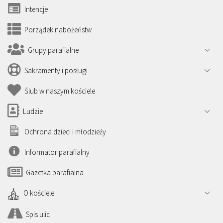
Intencje
Porządek nabożeństw
Grupy parafialne
Sakramenty i posługi
Ślub w naszym kościele
Ludzie
Ochrona dzieci i młodzieży
Informator parafialny
Gazetka parafialna
O kościele
Spis ulic