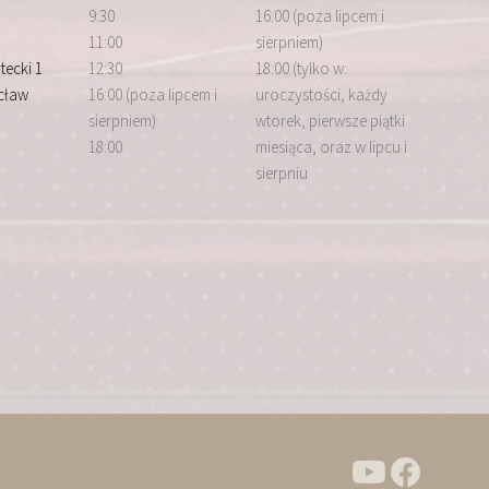
9:30
16:00 (poza lipcem i
11:00
sierpniem)
tecki 1
12:30
18:00 (tylko w:
cław
16:00 (poza lipcem i
uroczystości, każdy
sierpniem)
wtorek, pierwsze piątki
18:00
miesiąca, oraz w lipcu i
sierpniu