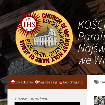
KOŚC
Paraf
Najśw
we Wr
Zwiedzanie
Sightseeing
Besichtigung
TA
TRANSMISJA NA ŻYWO