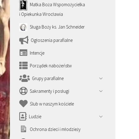
Matka Boża Wspomożycielka
i Opiekunka Wrocławia
Sługa Boży ks. Jan Schneider
Ogłoszenia parafialne
Intencje
Porządek nabożeństw
Grupy parafialne
Sakramenty i posługi
Ślub w naszym kościele
Ludzie
Ochrona dzieci i młodzieży