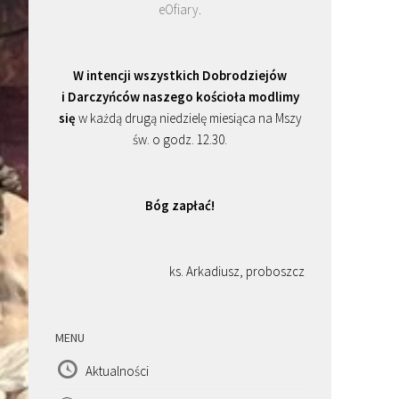
eOfiary
.
W intencji wszystkich Dobrodziejów
i Darczyńców naszego kościoła modlimy
się
w każdą drugą niedzielę miesiąca na Mszy
św. o godz. 12.30.
Bóg zapłać!
ks. Arkadiusz, proboszcz
MENU
Aktualności