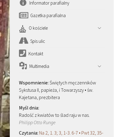
Informator parafialny
Gazetka parafialna
O kościele
Spis ulic
Kontakt
Multimedia
Świętych męczenników
Sykstusa II, papieża, i Towarzyszy • św.
Kajetana, prezbitera
Radość z kwiatów to ślad raju w nas.
Philipp Otto Runge
Na 2, 1. 3; 3, 1-3. 6-7 • Pwt 32, 35-