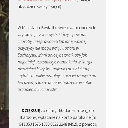
abyś dzień święty święcił).
W liście Jana Pawła II o świętowaniu niedzieli
czytamy: „
ci z wiernych, którzy z powodu
choroby, niesprawności lub innej ważnej
przyczyny nie mogą wziąć udziału w
Eucharystii, winni dołożyć starań, aby jak
najpełniej uczestniczyć z oddalenia w liturgii
niedzielnej Mszy św., najlepiej przez lekturę
czytań i modlitw mszalnych przewidzianych na
ten dzień, a także przez wzbudzenie w sobie
pragnienia Eucharystii
”.
DZIĘKUJĘ
za ofiary składane na tacę, do
skarbony, wpłacane na konto parafialne (nr
64 1050 1575 1000 0022 2248 8492), z pomocą