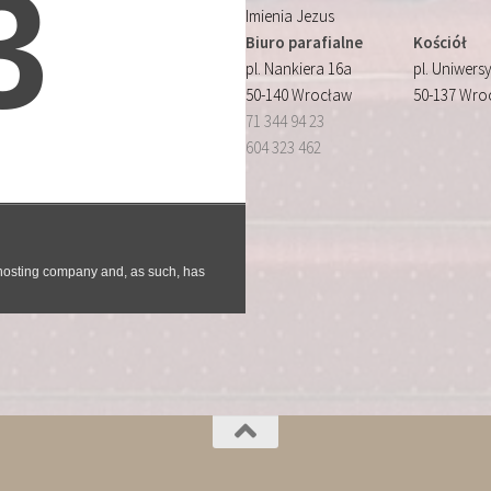
Imienia Jezus
Biuro parafialne
Kościół
pl. Nankiera 16a
pl. Uniwersy
50-140 Wrocław
50-137 Wro
71 344 94 23
604 323 462