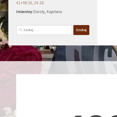
41 • Mt 16, 24-28
Doroty, Kajetana
Szukaj: