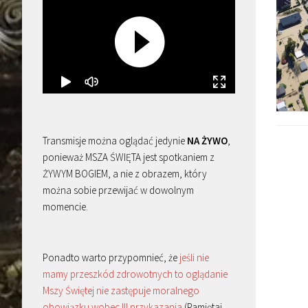
Transmisje można oglądać jedynie
NA ŻYWO
,
ponieważ MSZA ŚWIĘTA jest spotkaniem z
ŻYWYM BOGIEM, a nie z obrazem, który
można sobie przewijać w dowolnym
momencie.
Ponadto warto przypomnieć, że
jeśli nie
mamy przeszkód zdrowotnych to oglądanie
Mszy Świętej nie zastępuje moralnego
obowiązku wobec III przykazania
(Pamiętaj,