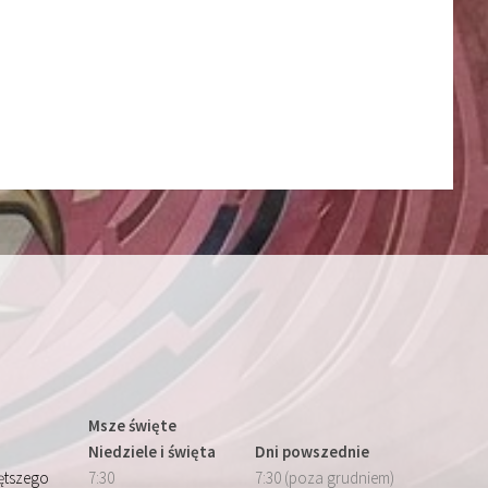
Msze święte
Niedziele i święta
Dni powszednie
iętszego
7:30
7:30 (poza grudniem)