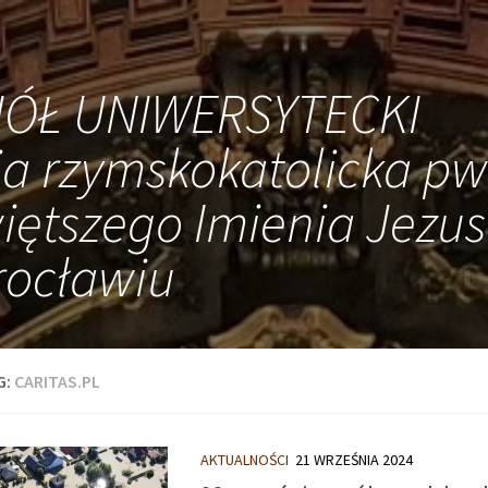
IÓŁ UNIWERSYTECKI
ia rzymskokatolicka pw
iętszego Imienia Jezus
ocławiu
G:
CARITAS.PL
AKTUALNOŚCI
21 WRZEŚNIA 2024