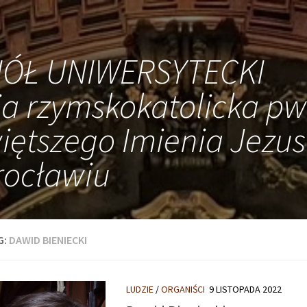
IÓŁ UNIWERSYTECKI
ia rzymskokatolicka pw
iętszego Imienia Jezus
ocławiu
G:
DAWID BIENIECKI
LUDZIE
/
ORGANIŚCI
9 LISTOPADA 2022