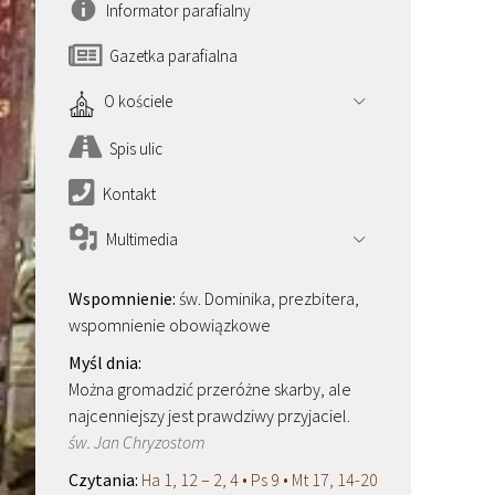
Informator parafialny
Gazetka parafialna
O kościele
Spis ulic
Kontakt
Multimedia
św. Dominika, prezbitera,
wspomnienie obowiązkowe
Można gromadzić przeróżne skarby, ale
najcenniejszy jest prawdziwy przyjaciel.
św. Jan Chryzostom
Ha 1, 12 – 2, 4 • Ps 9 • Mt 17, 14-20