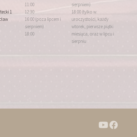
11:00
sierpniem)
tecki 1
12:30
18:00 (tylko w:
cław
16:00 (poza lipcem i
uroczystości, każdy
sierpniem)
wtorek, pierwsze piątki
18:00
miesiąca, oraz w lipcu i
sierpniu