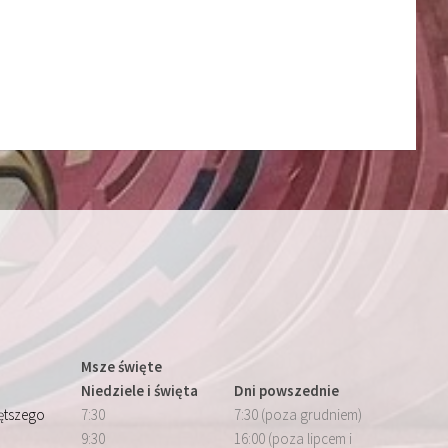
Msze święte
Niedziele i święta
Dni powszednie
iętszego
7:30
7:30 (poza grudniem)
9:30
16:00 (poza lipcem i