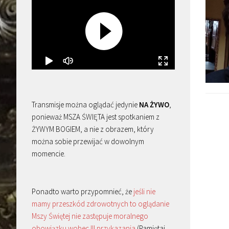
Transmisje można oglądać jedynie
NA ŻYWO
,
ponieważ MSZA ŚWIĘTA jest spotkaniem z
ŻYWYM BOGIEM, a nie z obrazem, który
można sobie przewijać w dowolnym
momencie.
Ponadto warto przypomnieć, że
jeśli nie
mamy przeszkód zdrowotnych to oglądanie
Mszy Świętej nie zastępuje moralnego
obowiązku wobec III przykazania
(Pamiętaj,