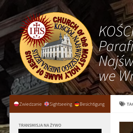
KOŚC
Paraf
Najśw
we Wr
Zwiedzanie
Sightseeing
Besichtigung
TA
TRANSMISJA NA ŻYWO