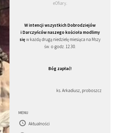
eOfiary
.
W intencji wszystkich Dobrodziejów
i Darczyńców naszego kościoła modlimy
się
w każdą drugą niedzielę miesiąca na Mszy
św. o godz. 12.30.
Bóg zapłać!
ks. Arkadiusz, proboszcz
MENU
Aktualności