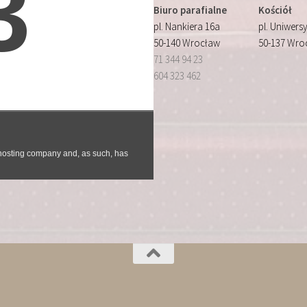
Biuro parafialne
Kościół
pl. Nankiera 16a
pl. Uniwersy
50-140 Wrocław
50-137 Wro
71 344 94 23
604 323 462