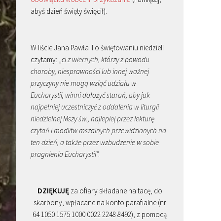
abyś dzień święty święcił).
W liście Jana Pawła II o świętowaniu niedzieli
czytamy: „
ci z wiernych, którzy z powodu
choroby, niesprawności lub innej ważnej
przyczyny nie mogą wziąć udziału w
Eucharystii, winni dołożyć starań, aby jak
najpełniej uczestniczyć z oddalenia w liturgii
niedzielnej Mszy św., najlepiej przez lekturę
czytań i modlitw mszalnych przewidzianych na
ten dzień, a także przez wzbudzenie w sobie
pragnienia Eucharystii
”.
DZIĘKUJĘ
za ofiary składane na tacę, do
skarbony, wpłacane na konto parafialne (nr
64 1050 1575 1000 0022 2248 8492), z pomocą