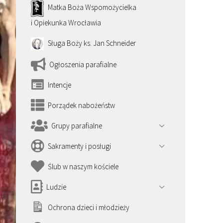
Matka Boża Wspomożycielka
i Opiekunka Wrocławia
Sługa Boży ks. Jan Schneider
Ogłoszenia parafialne
Intencje
Porządek nabożeństw
Grupy parafialne
Sakramenty i posługi
Ślub w naszym kościele
Ludzie
Ochrona dzieci i młodzieży