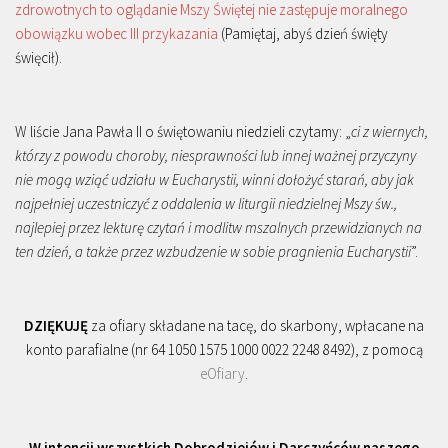
zdrowotnych to oglądanie Mszy Świętej nie zastępuje moralnego
obowiązku wobec III przykazania
(Pamiętaj, abyś dzień święty
święcił).
W liście Jana Pawła II o świętowaniu niedzieli czytamy: „
ci z wiernych,
którzy z powodu choroby, niesprawności lub innej ważnej przyczyny
nie mogą wziąć udziału w Eucharystii, winni dołożyć starań, aby jak
najpełniej uczestniczyć z oddalenia w liturgii niedzielnej Mszy św.,
najlepiej przez lekturę czytań i modlitw mszalnych przewidzianych na
ten dzień, a także przez wzbudzenie w sobie pragnienia Eucharystii
”.
DZIĘKUJĘ
za ofiary składane na tacę, do skarbony, wpłacane na
konto parafialne (nr 64 1050 1575 1000 0022 2248 8492), z pomocą
eOfiary
.
W intencji wszystkich Dobrodziejów i Darczyńców naszego