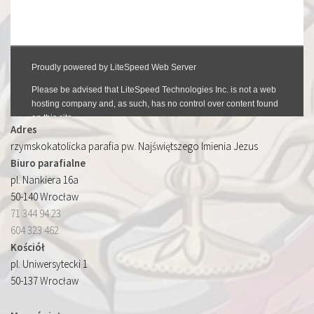
Adres
rzymskokatolicka parafia pw. Najświętszego Imienia Jezus
Biuro parafialne
pl. Nankiera 16a
50-140 Wrocław
71 344 94 23
604 323 462
Kościół
pl. Uniwersytecki 1
50-137 Wrocław