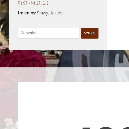
Ps 97 • Mt 17, 1-9
Sławy, Jakuba
Szukaj: