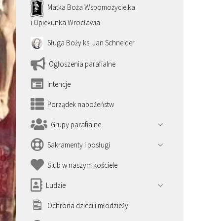
Matka Boża Wspomożycielka
i Opiekunka Wrocławia
Sługa Boży ks. Jan Schneider
Ogłoszenia parafialne
Intencje
Porządek nabożeństw
Grupy parafialne
Sakramenty i posługi
Ślub w naszym kościele
Ludzie
Ochrona dzieci i młodzieży