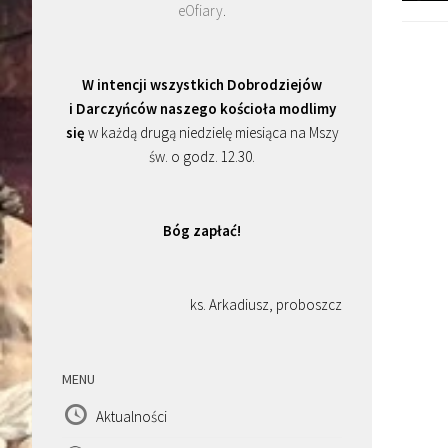
eOfiary
.
W intencji wszystkich Dobrodziejów
i Darczyńców naszego kościoła modlimy
się
w każdą drugą niedzielę miesiąca na Mszy
św. o godz. 12.30.
Bóg zapłać!
ks. Arkadiusz, proboszcz
MENU
Aktualności