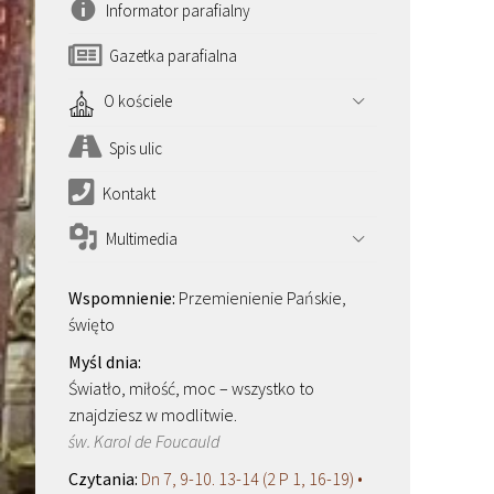
Informator parafialny
Gazetka parafialna
O kościele
Spis ulic
Kontakt
Multimedia
Przemienienie Pańskie,
święto
Światło, miłość, moc – wszystko to
znajdziesz w modlitwie.
św. Karol de Foucauld
Dn 7, 9-10. 13-14 (2 P 1, 16-19) •