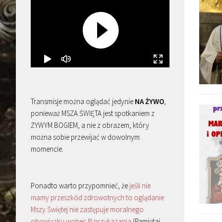
Transmisje można oglądać jedynie
NA ŻYWO
,
ponieważ MSZA ŚWIĘTA jest spotkaniem z
ŻYWYM BOGIEM, a nie z obrazem, który
można sobie przewijać w dowolnym
momencie.
Ponadto warto przypomnieć, że
jeśli nie
mamy przeszkód zdrowotnych to oglądanie
Mszy Świętej nie zastępuje moralnego
obowiązku wobec III przykazania
(Pamiętaj,