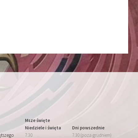
Msze święte
Niedziele i święta
Dni powszednie
iętszego
7:30
7:30 (poza grudniem)