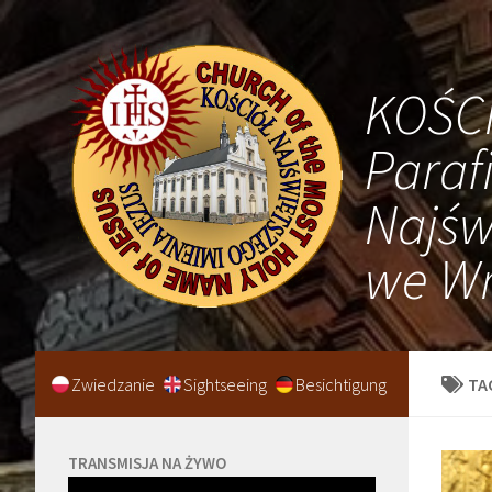
KOŚC
Paraf
Najśw
we Wr
Zwiedzanie
Sightseeing
Besichtigung
TA
TRANSMISJA NA ŻYWO