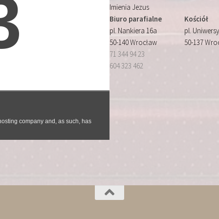
Imienia Jezus
Biuro parafialne
Kościół
pl. Nankiera 16a
pl. Uniwersy
50-140 Wrocław
50-137 Wro
71 344 94 23
604 323 462