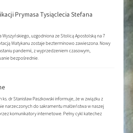
kacji Prymasa Tysiąclecia Stefana
na Wyszyńskiego, uzgodniona ze Stolicą Apostolską na 7
ptacją Watykanu zostaje bezterminowo zawieszona. Nowy
o ustaniu pandemii, z wyprzedzeniem czasowym,
anie bezpośrednie.
ne
ks. dr Stanisław Paszkowski informuje, że w związku z
anie narzeczonych do sakramentu małżeństwa w naszej
rzez komunikatory internetowe. Pełny cykl katechez