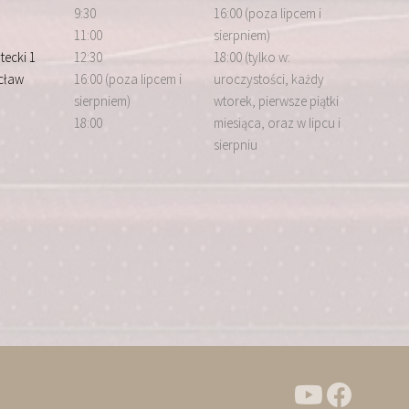
9:30
16:00 (poza lipcem i
11:00
sierpniem)
tecki 1
12:30
18:00 (tylko w:
cław
16:00 (poza lipcem i
uroczystości, każdy
sierpniem)
wtorek, pierwsze piątki
18:00
miesiąca, oraz w lipcu i
sierpniu