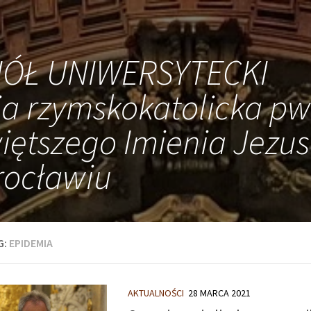
IÓŁ UNIWERSYTECKI
ia rzymskokatolicka pw
iętszego Imienia Jezus
ocławiu
G:
EPIDEMIA
AKTUALNOŚCI
28 MARCA 2021