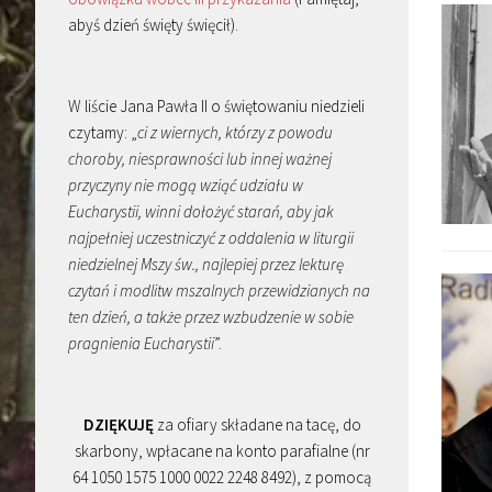
abyś dzień święty święcił).
W liście Jana Pawła II o świętowaniu niedzieli
czytamy: „
ci z wiernych, którzy z powodu
choroby, niesprawności lub innej ważnej
przyczyny nie mogą wziąć udziału w
Eucharystii, winni dołożyć starań, aby jak
najpełniej uczestniczyć z oddalenia w liturgii
niedzielnej Mszy św., najlepiej przez lekturę
czytań i modlitw mszalnych przewidzianych na
ten dzień, a także przez wzbudzenie w sobie
pragnienia Eucharystii
”.
DZIĘKUJĘ
za ofiary składane na tacę, do
skarbony, wpłacane na konto parafialne (nr
64 1050 1575 1000 0022 2248 8492), z pomocą