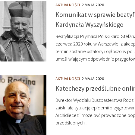
AKTUALNOŚCI
2 MAJA 2020
Komunikat w sprawie beatyfi
Kardynała Wyszyńskiego
Beatyfikacja Prymasa Polski kard. Stefa
czerwca 2020 roku w Warszawie, z akce
termin zostanie ustalony i ogłoszony p
umożliwiającym odpowiednie przygotow
AKTUALNOŚCI
2 MAJA 2020
Katechezy przedślubne onli
Dyrektor Wydziału Duszpasterstwa Rodzin 
zaistniałą sytuacją epidemii przygotow
Archidiecezji może być prowadzone pop
przedślubnych...