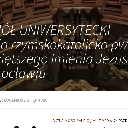
IÓŁ UNIWERSYTECKI
ia rzymskokatolicka pw
iętszego Imienia Jezus
ocławiu
G:
EUGENIUSZ STĘPNIAK
AKTUALNOŚCI
/
AUDIO
/
MULTIMEDIA
24 PAŹD