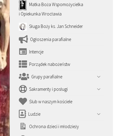
Matka Boża Wspomożycielka
i Opiekunka Wrocławia
Sługa Boży ks. Jan Schneider
Ogłoszenia parafialne
Intencje
Porządek nabożeństw
Grupy parafialne
Sakramenty i posługi
Ślub w naszym kościele
Ludzie
Ochrona dzieci i młodzieży