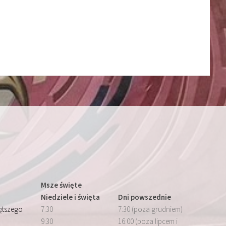
Msze święte
Niedziele i święta
Dni powszednie
iętszego
7:30
7:30 (poza grudniem)
9:30
16:00 (poza lipcem i