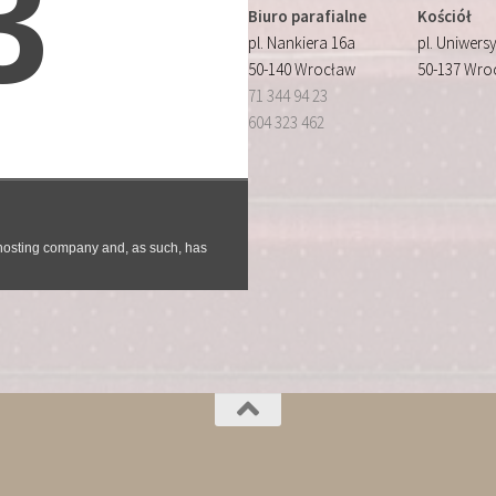
Biuro parafialne
Kościół
pl. Nankiera 16a
pl. Uniwersy
50-140 Wrocław
50-137 Wro
71 344 94 23
604 323 462