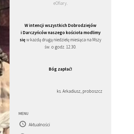
eOfiary
.
W intencji wszystkich Dobrodziejów
i Darczyńców naszego kościoła modlimy
się
w każdą drugą niedzielę miesiąca na Mszy
św. o godz. 12.30.
Bóg zapłać!
ks. Arkadiusz, proboszcz
MENU
Aktualności