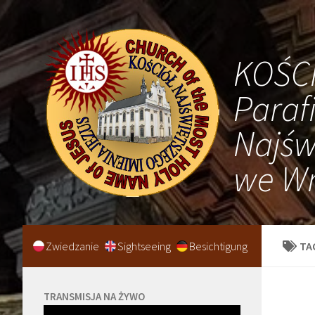
KOŚC
Paraf
Najśw
we Wr
Zwiedzanie
Sightseeing
Besichtigung
TA
TRANSMISJA NA ŻYWO