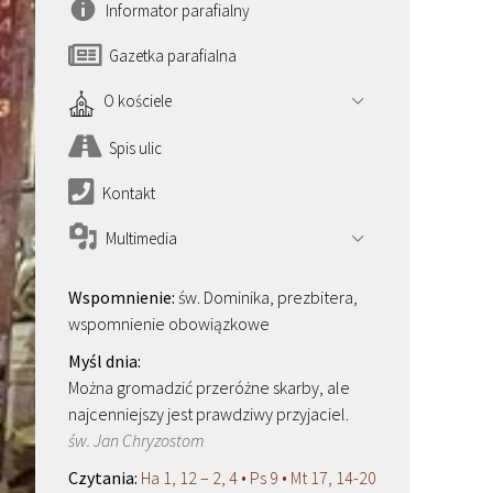
Informator parafialny
Gazetka parafialna
O kościele
Spis ulic
Kontakt
Multimedia
św. Dominika, prezbitera,
wspomnienie obowiązkowe
Można gromadzić przeróżne skarby, ale
najcenniejszy jest prawdziwy przyjaciel.
św. Jan Chryzostom
Ha 1, 12 – 2, 4 • Ps 9 • Mt 17, 14-20