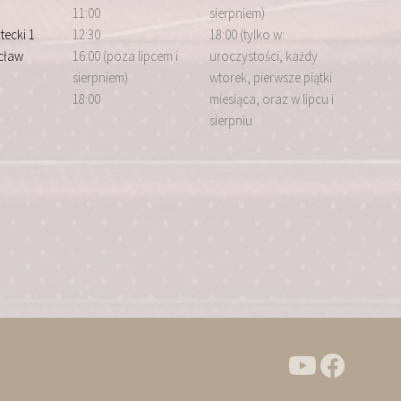
11:00
sierpniem)
tecki 1
12:30
18:00 (tylko w:
cław
16:00 (poza lipcem i
uroczystości, każdy
sierpniem)
wtorek, pierwsze piątki
18:00
miesiąca, oraz w lipcu i
sierpniu