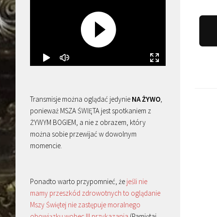
Transmisje można oglądać jedynie
NA ŻYWO
,
ponieważ MSZA ŚWIĘTA jest spotkaniem z
ŻYWYM BOGIEM, a nie z obrazem, który
można sobie przewijać w dowolnym
momencie.
Ponadto warto przypomnieć, że
jeśli nie
mamy przeszkód zdrowotnych to oglądanie
Mszy Świętej nie zastępuje moralnego
obowiązku wobec III przykazania
(Pamiętaj,