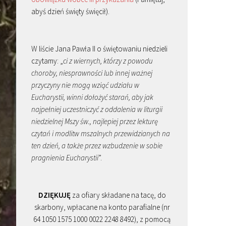
abyś dzień święty święcił).
W liście Jana Pawła II o świętowaniu niedzieli
czytamy: „
ci z wiernych, którzy z powodu
choroby, niesprawności lub innej ważnej
przyczyny nie mogą wziąć udziału w
Eucharystii, winni dołożyć starań, aby jak
najpełniej uczestniczyć z oddalenia w liturgii
niedzielnej Mszy św., najlepiej przez lekturę
czytań i modlitw mszalnych przewidzianych na
ten dzień, a także przez wzbudzenie w sobie
pragnienia Eucharystii
”.
DZIĘKUJĘ
za ofiary składane na tacę, do
skarbony, wpłacane na konto parafialne (nr
64 1050 1575 1000 0022 2248 8492), z pomocą