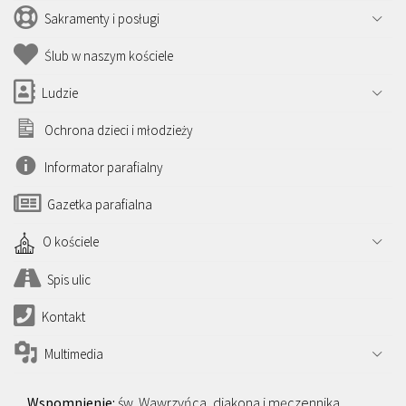
Sakramenty i posługi
Ślub w naszym kościele
Ludzie
Ochrona dzieci i młodzieży
Informator parafialny
Gazetka parafialna
O kościele
Spis ulic
Kontakt
Multimedia
św. Wawrzyńca, diakona i męczennika,