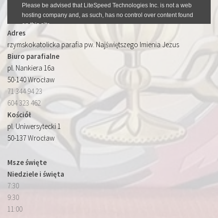
Adres
rzymskokatolicka parafia pw. Najświętszego Imienia Jezus
Biuro parafialne
pl. Nankiera 16a
50-140 Wrocław
71 344 94 23
604 323 462
Kościół
pl. Uniwersytecki 1
50-137 Wrocław
Msze święte
Niedziele i święta
7:30
9:30
11:00