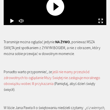
Transmisje można oglądać jedynie
NA ŻYWO
, ponieważ MSZA
ŚWIĘTA jest spotkaniem z ŻYWYM BOGIEM, a nie z obrazem, który
można sobie przewijać w dowolnym momencie.
Ponadto warto przypomnieć, że
jeśli nie mamy przeszkód
zdrowotnych to oglądanie Mszy Świętej nie zastępuje moralnego
obowiązku wobec III przykazania
(Pamiętaj, abyś dzień święty
święcił).
W liście Jana Pawła II o świętowaniu niedzieli czytamy: „
ci z wiernych,