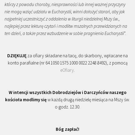
którzy z powodu choroby, niesprawności lub innej ważnej przyczyny
nie mogą wziąć udziału w Eucharystii, winni dołożyć starań, aby jak
najpełniej uczestniczyć z oddalenia w liturgii niedzielnej Mszy św.,
najlepiej przez lekturę czytań i modlitw mszalnych przewidzianych na
ten dzień, a także przez wzbudzenie w sobie pragnienia Eucharystii
”.
DZIĘKUJĘ
za ofiary składane na tacę, do skarbony, wpłacane na
konto parafialne (nr 64 1050 1575 1000 0022 2248 8492), z pomocą
eOfiary
.
W intencji wszystkich Dobrodziejów i Darczyńców naszego
kościoła modlimy się
w każdą drugą niedzielę miesiąca na Mszy św.
o godz. 12.30.
Bóg zapłać!