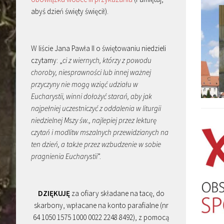
abyś dzień święty święcił).
W liście Jana Pawła II o świętowaniu niedzieli
czytamy: „
ci z wiernych, którzy z powodu
choroby, niesprawności lub innej ważnej
przyczyny nie mogą wziąć udziału w
Eucharystii, winni dołożyć starań, aby jak
najpełniej uczestniczyć z oddalenia w liturgii
niedzielnej Mszy św., najlepiej przez lekturę
czytań i modlitw mszalnych przewidzianych na
ten dzień, a także przez wzbudzenie w sobie
pragnienia Eucharystii
”.
DZIĘKUJĘ
za ofiary składane na tacę, do
skarbony, wpłacane na konto parafialne (nr
64 1050 1575 1000 0022 2248 8492), z pomocą