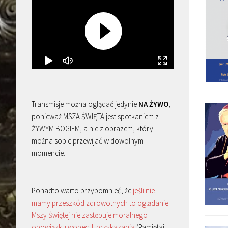
Transmisje można oglądać jedynie
NA ŻYWO
,
ponieważ MSZA ŚWIĘTA jest spotkaniem z
ŻYWYM BOGIEM, a nie z obrazem, który
można sobie przewijać w dowolnym
momencie.
Ponadto warto przypomnieć, że
jeśli nie
mamy przeszkód zdrowotnych to oglądanie
Mszy Świętej nie zastępuje moralnego
obowiązku wobec III przykazania
(Pamiętaj,