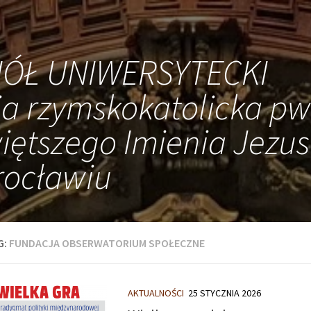
IÓŁ UNIWERSYTECKI
ia rzymskokatolicka pw
iętszego Imienia Jezus
ocławiu
G:
FUNDACJA OBSERWATORIUM SPOŁECZNE
AKTUALNOŚCI
25 STYCZNIA 2026