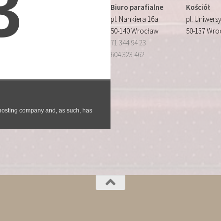
Biuro parafialne
Kościół
pl. Nankiera 16a
pl. Uniwersy
50-140 Wrocław
50-137 Wro
71 344 94 23
604 323 462