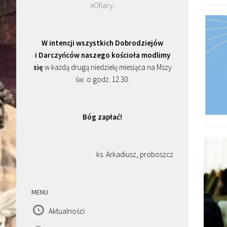
eOfiary
.
W intencji wszystkich Dobrodziejów
i Darczyńców naszego kościoła modlimy
się
w każdą drugą niedzielę miesiąca na Mszy
św. o godz. 12.30.
Bóg zapłać!
ks. Arkadiusz, proboszcz
MENU
Aktualności