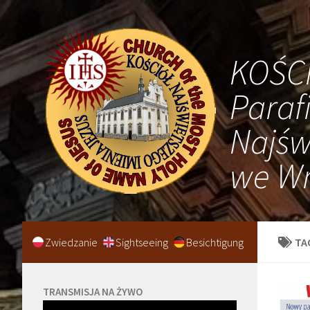
KOŚC
Paraf
Najśw
we Wr
Zwiedzanie
Sightseeing
Besichtigung
TA
TRANSMISJA NA ŻYWO