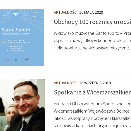
AKTUALNOŚCI
16 MAJA 2020
Obchody 100 rocznicy urodzi
Widowisko muzyczne Santo subito – Pro
zaprasza na wyjątkowy koncert z okazji s
II. Niepowtarzalne widowisko muzyczne,
AKTUALNOŚCI
28 WRZEŚNIA 2019
Spotkanie z Wicemarszałki
Fundacja Obserwatorium Społeczne serd
Wicemarszałkiem Województwa Dolnoślą
jakości współpracy z Urzędem Marszał
środowiska katolickich organizacji poz