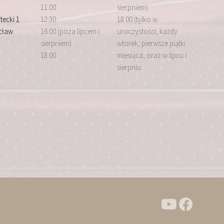
11:00
sierpniem)
tecki 1
12:30
18:00 (tylko w:
cław
16:00 (poza lipcem i
uroczystości, każdy
sierpniem)
wtorek, pierwsze piątki
18:00
miesiąca, oraz w lipcu i
sierpniu