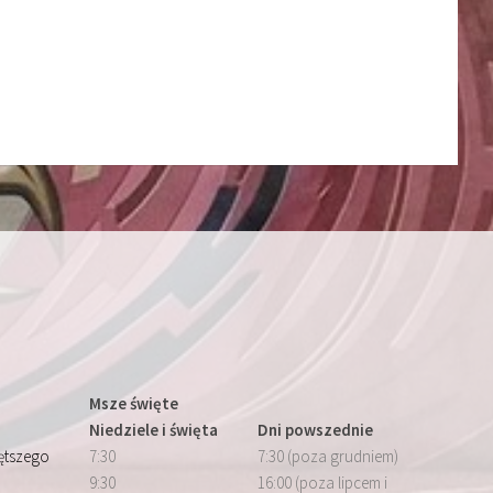
Msze święte
Niedziele i święta
Dni powszednie
iętszego
7:30
7:30 (poza grudniem)
9:30
16:00 (poza lipcem i