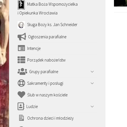
Matka Boża Wspomożycielka
i Opiekunka Wrocławia
Sługa Boży ks. Jan Schneider
Ogłoszenia parafialne
Intencje
Porządek nabożeństw
Grupy parafialne
Sakramenty i posługi
Ślub w naszym kościele
Ludzie
Ochrona dzieci i młodzieży