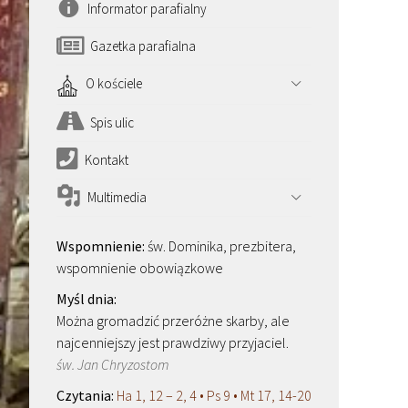
Informator parafialny
Gazetka parafialna
O kościele
Spis ulic
Kontakt
Multimedia
św. Dominika, prezbitera,
wspomnienie obowiązkowe
Można gromadzić przeróżne skarby, ale
najcenniejszy jest prawdziwy przyjaciel.
św. Jan Chryzostom
Ha 1, 12 – 2, 4 • Ps 9 • Mt 17, 14-20