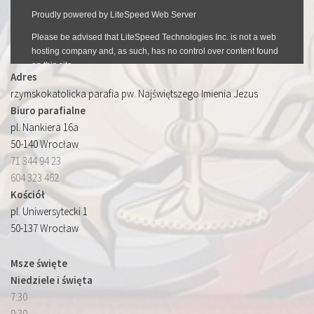
Adres
rzymskokatolicka parafia pw. Najświętszego Imienia Jezus
Biuro parafialne
pl. Nankiera 16a
50-140 Wrocław
71 344 94 23
604 323 462
Kościół
pl. Uniwersytecki 1
50-137 Wrocław
Msze święte
Niedziele i święta
7:30
9:30