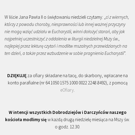
W liście Jana Pawła II o świętowaniu niedzieli czytamy: „
ci z wiernych,
którzy z powodu choroby, niesprawności lub innej ważnej przyczyny
nie mogą wziąć udziału w Eucharystii, winni dołożyć starań, aby jak
najpełniej uczestniczyć z oddalenia w liturgii niedzielnej Mszy św.,
najlepiej przez lekturę czytań i modlitw mszalnych przewidzianych na
ten dzień, a także przez wzbudzenie w sobie pragnienia Eucharystii
”.
DZIĘKUJĘ
za ofiary składane na tacę, do skarbony, wpłacane na
konto parafialne (nr 64 1050 1575 1000 0022 2248 8492), z pomocą
eOfiary
.
W intencji wszystkich Dobrodziejów i Darczyńców naszego
kościoła modlimy się
w każdą drugą niedzielę miesiąca na Mszy św.
o godz. 12.30.