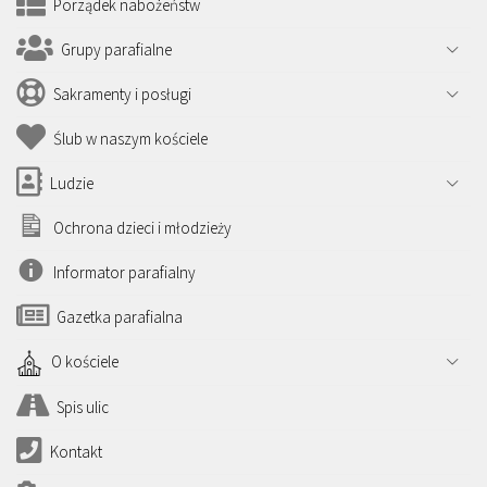
Porządek nabożeństw
Grupy parafialne
Sakramenty i posługi
Ślub w naszym kościele
Ludzie
Ochrona dzieci i młodzieży
Informator parafialny
Gazetka parafialna
O kościele
Spis ulic
Kontakt