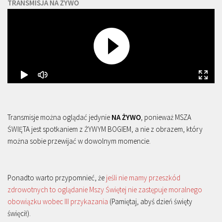
TRANSMISJA NA ŻYWO
Transmisje można oglądać jedynie
NA ŻYWO
, ponieważ MSZA
ŚWIĘTA jest spotkaniem z ŻYWYM BOGIEM, a nie z obrazem, który
można sobie przewijać w dowolnym momencie.
Ponadto warto przypomnieć, że
jeśli nie mamy przeszkód
zdrowotnych to oglądanie Mszy Świętej nie zastępuje moralnego
obowiązku wobec III przykazania
(Pamiętaj, abyś dzień święty
święcił).