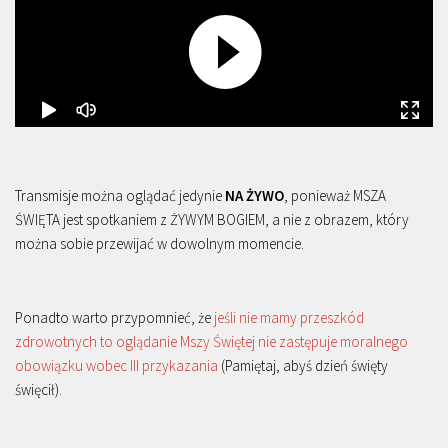
Transmisje można oglądać jedynie
NA ŻYWO
, ponieważ MSZA
ŚWIĘTA jest spotkaniem z ŻYWYM BOGIEM, a nie z obrazem, który
można sobie przewijać w dowolnym momencie.
Ponadto warto przypomnieć, że
jeśli nie mamy przeszkód
zdrowotnych to oglądanie Mszy Świętej nie zastępuje moralnego
obowiązku wobec III przykazania
(Pamiętaj, abyś dzień święty
święcił).