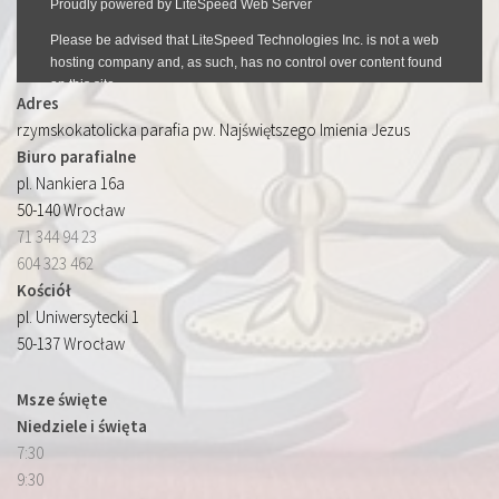
Adres
rzymskokatolicka parafia pw. Najświętszego Imienia Jezus
Biuro parafialne
pl. Nankiera 16a
50-140 Wrocław
71 344 94 23
604 323 462
Kościół
pl. Uniwersytecki 1
50-137 Wrocław
Msze święte
Niedziele i święta
7:30
9:30