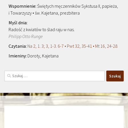
Świętych męczenników Sykstusa II, papieża,
i Towarzyszy • św. Kajetana, prezbitera
Radość z kwiatów to ślad raju w nas.
Philipp Otto Runge
Na 2, 1. 3; 3, 1-3. 6-7 • Pwt 32, 35-41 • Mt 16, 24-28
Doroty, Kajetana
Szukaj: