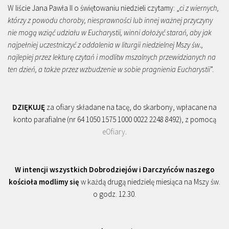
W liście Jana Pawła II o świętowaniu niedzieli czytamy: „
ci z wiernych,
którzy z powodu choroby, niesprawności lub innej ważnej przyczyny
nie mogą wziąć udziału w Eucharystii, winni dołożyć starań, aby jak
najpełniej uczestniczyć z oddalenia w liturgii niedzielnej Mszy św.,
najlepiej przez lekturę czytań i modlitw mszalnych przewidzianych na
ten dzień, a także przez wzbudzenie w sobie pragnienia Eucharystii
”.
DZIĘKUJĘ
za ofiary składane na tacę, do skarbony, wpłacane na
konto parafialne (nr 64 1050 1575 1000 0022 2248 8492), z pomocą
eOfiary
.
W intencji wszystkich Dobrodziejów i Darczyńców naszego
kościoła modlimy się
w każdą drugą niedzielę miesiąca na Mszy św.
o godz. 12.30.