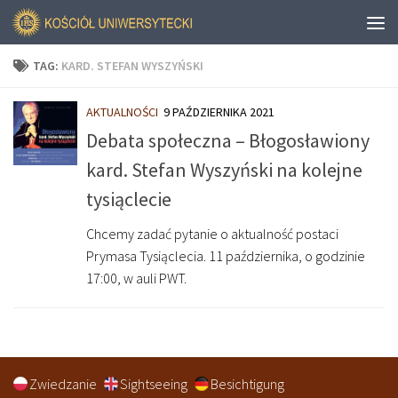
TAG:
KARD. STEFAN WYSZYŃSKI
AKTUALNOŚCI
9 PAŹDZIERNIKA 2021
Debata społeczna – Błogosławiony
kard. Stefan Wyszyński na kolejne
tysiąclecie
Chcemy zadać pytanie o aktualność postaci
Prymasa Tysiąclecia. 11 października, o godzinie
17:00, w auli PWT.
Zwiedzanie
Sightseeing
Besichtigung