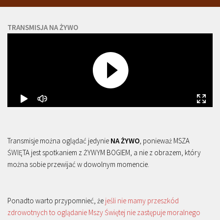
TRANSMISJA NA ŻYWO
Transmisje można oglądać jedynie
NA ŻYWO
, ponieważ MSZA
ŚWIĘTA jest spotkaniem z ŻYWYM BOGIEM, a nie z obrazem, który
można sobie przewijać w dowolnym momencie.
Ponadto warto przypomnieć, że
jeśli nie mamy przeszkód
zdrowotnych to oglądanie Mszy Świętej nie zastępuje moralnego