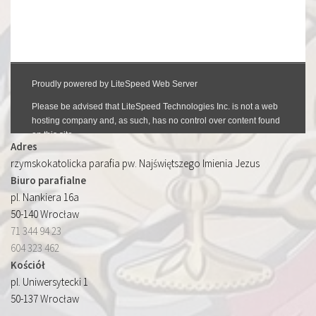
Adres
rzymskokatolicka parafia pw. Najświętszego Imienia Jezus
Biuro parafialne
pl. Nankiera 16a
50-140 Wrocław
71 344 94 23
604 323 462
Kościół
pl. Uniwersytecki 1
50-137 Wrocław