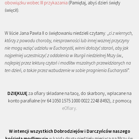
obowiązku wobec III przykazania
(Pamiętaj, abyś dzień święty
święcił).
W liście Jana Pawła II o świętowaniu niedzieli czytamy: „
ci z wiernych,
którzy z powodu choroby, niesprawności lub innej ważnej przyczyny
nie mogą wziąć udziału w Eucharystii, winni dołożyć starań, aby jak
najpełniej uczestniczyć z oddalenia w liturgii niedzielnej Mszy św.,
najlepiej przez lekturę czytań i modlitw mszalnych przewidzianych na
ten dzień, a także przez wzbudzenie w sobie pragnienia Eucharystii
”.
DZIĘKUJĘ
za ofiary składane na tacę, do skarbony, wpłacane na
konto parafialne (nr 64 1050 1575 1000 0022 2248 8492), z pomocą
eOfiary
.
W intencji wszystkich Dobrodziejów i Darczyńców naszego
kościoła modlimy się
w każdą drugą niedzielę miesiąca na Mszy św.